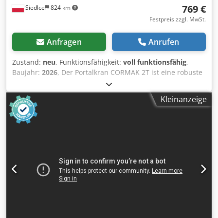
769 €
Siedlce
824 km
Festpreis zzgl. MwSt.
Anfragen
Anrufen
Zustand:
neu
, Funktionsfähigkeit:
voll funktionsfähig
,
Baujahr:
2026
, Der Portalkran CORMAK 2T ist eine robuste
und zuverlässige Industriemaschine, die für den
intensiven Einsatz in Produktionshallen, Werkstätten,
Kleinanzeige
Lagern und anderen Industrieanlagen konzipiert wurde.
Dank seiner Tragfähigkeit von bis zu 2000 kg, seiner
stabilen Konstruktion und seines mobilen Rahmens mit
schwenkbaren Rollen ermöglicht er das sichere und
präzise Heben und Transportieren von schweren
Bauteilen, Maschinen oder Materialien. Wichtigste
Merkmale und Vorteile: * Tragfähigkeit von 2 Tonnen –
ideal für das Heben schwerer Lasten in industriellen
Anwendungen. * Einstellbare Arbeitshöhe im Bereich von
2400–3600 mm – Anpassung an verschiedene Arten von
Objekten und Projekten. * Doppelter T-förmiger Lastträger
(100 x 180 mm) – erhöhte Stabilität, Möglichkeit der