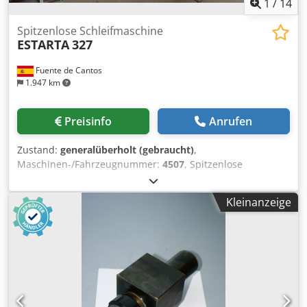
Umgerüstet werden
1
/
14
Spitzenlose Schleifmaschine
ESTARTA
327
Fuente de Cantos
1.947 km
Preisinfo
Anrufen
Zustand:
generalüberholt (gebraucht)
,
Maschinen-/Fahrzeugnummer:
4507
, Spitzenlose
Schleifmaschine ESTARTA 327 Dsdpfsg Ix Hmex Aiusck
Kleinanzeige