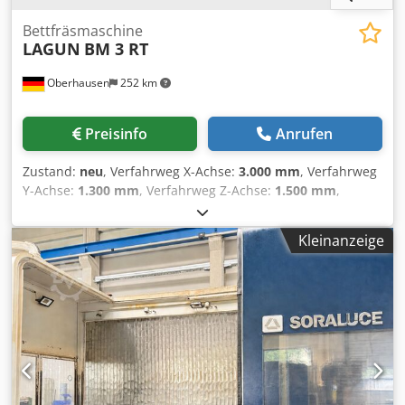
Bettfräsmaschine
LAGUN
BM 3 RT
Oberhausen
252 km
Preisinfo
Anrufen
Zustand:
neu
, Verfahrweg X-Achse:
3.000 mm
, Verfahrweg
Y-Achse:
1.300 mm
, Verfahrweg Z-Achse:
1.500 mm
,
Eilgang X-Achse:
30.000 m/min
, Eilgang Y-Achse:
30.000
m/min
, Eilgang Z-Achse:
30.000 m/min
, Position des
Kleinanzeige
Fräskopfes:
Universal-Diagonal-Fräskopf
, Spindeldrehzahl
(max.):
6.000 U/min
, Tischbreite:
1.200 mm
,
Tischbelastung:
6.000 kg
, Tischlänge:
1.600 mm
,
Werkstückgewicht (max.):
6.000 kg
, Drehmoment:
1.178
Nm
, Leistung:
31 kW (42,15 PS)
, Ausstattung:
Drehzahl
stufenlos einstellbar
, LAGUN BM 3RT Bettfräszentrum mit
Drehtisch– kurzfristig lieferbar Die LAGUN BM 3RT ist ein
hochstabiles Bettfräszentrum mit Drehtisch für schwere
und präzise Zerspanung. Ideal für die Einzelteilfertigung