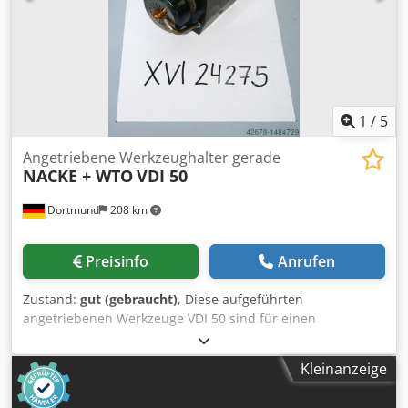
1
/
5
Angetriebene Werkzeughalter gerade
NACKE + WTO
VDI 50
Dortmund
208 km
Preisinfo
Anrufen
Zustand:
gut (gebraucht)
, Diese aufgeführten
angetriebenen Werkzeuge VDI 50 sind für einen
Werkzeugwechsler Fabrikat SAUTER und befinden sich in
einem gutem Zustand sowie voll funktionsfähig, welche
Kleinanzeige
auf einer CNC-Drehmaschine GILDEMEISTER CTX 600
gearbeitet haben. 6 x angetriebene Werkzeuge, gerade