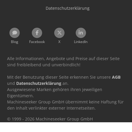
Datenschutzerklärung
Blog
Facebook
X
LinkedIn
Alle Informationen, Angebote und Preise auf dieser Seite
sind freibleibend und unverbindlich!
Mit der Benutzung dieser Seite erkennen Sie unsere
AGB
und
Datenschutzerklärung
an.
Ausgewiesene Marken gehören ihren jeweiligen
Eigentümern.
Machineseeker Group GmbH übernimmt keine Haftung für
den Inhalt verlinkter externer Internetseiten.
© 1999 - 2026 Machineseeker Group GmbH
Diese Website ist durch reCAPTCHA geschützt und es gelten die