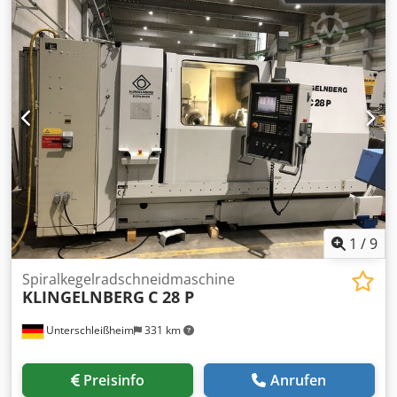
Siemens 840D Steuerung, Späneförderer. Dcedpfxjzicmpo
Afkek
1
/
9
Spiralkegelradschneidmaschine
KLINGELNBERG
C 28 P
Unterschleißheim
331 km
Preisinfo
Anrufen