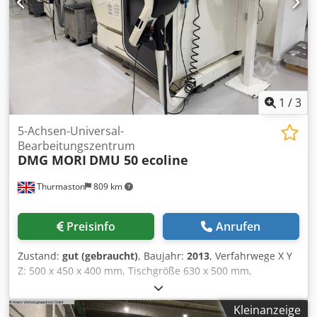
1
/
3
5-Achsen-Universal-
Bearbeitungszentrum
DMG MORI
DMU 50 ecoline
Thurmaston
809 km
Preisinfo
Anrufen
Zustand:
gut (gebraucht)
, Baujahr:
2013
, Verfahrwege X Y
Z: 500 x 450 x 400 mm, Tischgröße 630 x 500 mm,
Tischbelastung 200 kg, B-Achse -5/+110 Grad, C-Achse 360°
(0,001 Grad), Spindeldrehzahl 12.000 U/min,
Kleinanzeige
Spindelaufnahme ISO 40, 30-fach Werkzeugwechsler,