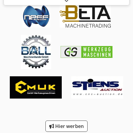
Werkstückdurchmesser: 7.100 mm Zahnbreite: 1.500 mm
Max. Modul: 45 Tischdurchmesser: 5.300 mm Fräser-Ø x
Breite: 400x500 mm Max. Schrägungswinkel: 45°
Fräserdurchmesser: 500 mm Fräserdrehzahlen: 9–63
U/min Gesamtanschlusswert: 47 kW Maschinengewicht:
160 t Ausstattung: Standard-Wälzfräskopf, tangentialer
Fräskopf, Innenbearbeitungskopf, Wechselrädersatz,
Stützen. Dcjdpfx Afjxln Iwokek Video verfügbar.
Hier werben