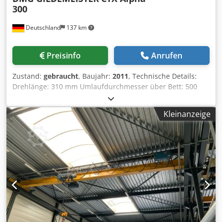
300
Deutschland
137 km
Preisinfo
Anrufen
Zustand:
gebraucht
, Baujahr:
2011
, Technische Details:
Drehlänge: 310 mm Umlaufdurchmesser über Bett: 500
mm Umlaufdurchmesser über Bettschlitten: 290 mm
Spitzenweite: 500 mm x-Achse: 190 mm z-Achse: z1: 335 /
Kleinanzeige
z3: 370 mm Dcodpfx Afjw S Efzjksk y-Achse: 80 mm
Drehzahl: 6000 U/min Steuerung: Heidenhain CNC Pilot
4290 Spindelbohrung: 73 mm Stangendurchmesser: 50
mm Werkzeugrevolver - Anzahl Stationen: 12
Werkzeugaufnahme: VDI 30 mm Eilgang X + Z - Achsen: 30
m/min Betriebsstunden Einschaltstunden: 36443 h
Betriebsstunden Spindel: 8545 h Schnittstelle: ja
Gesamtleistungsbedarf: 20 kVA kW Abmessungen
Späneförderer LxBxH: 3,2 x 0,45 x 1,5 CNC
Schrägbettdrehmaschine Mit ein 3-Backenfutter Ø 160mm
mit passenden Flansch (Drehzahl max. 4500 U/min.) und