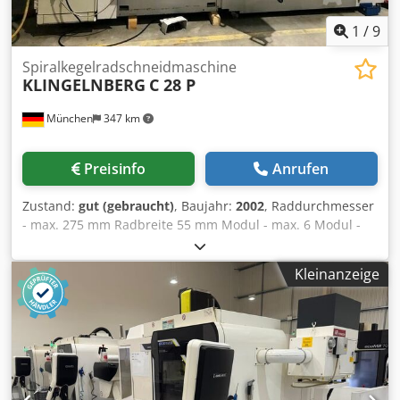
1
/
9
Spiralkegelradschneidmaschine
KLINGELNBERG
C 28 P
München
347 km
Preisinfo
Anrufen
Zustand:
gut (gebraucht)
, Baujahr:
2002
, Raddurchmesser
- max. 275 mm Radbreite 55 mm Modul - max. 6 Modul -
min. 1 Steuerung 840 C Siemens Gesamtleistungsbedarf
100 kW Maschinengewicht ca. 16,7 t Raumbedarf ca. 5,2 x
Kleinanzeige
2,3 x 2,4 m m Djdpfx Afotumrpekjck