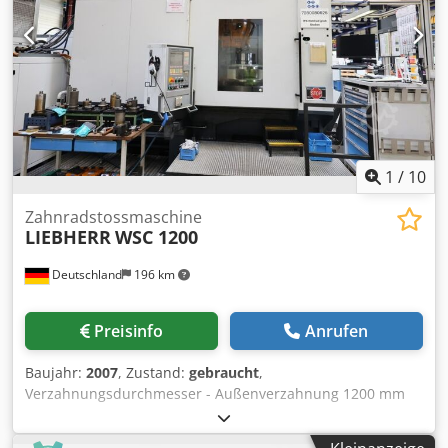
1
/
10
Zahnradstossmaschine
LIEBHERR
WSC 1200
Deutschland
196 km
Preisinfo
Anrufen
Baujahr:
2007
, Zustand:
gebraucht
,
Verzahnungsdurchmesser - Außenverzahnung 1200 mm
Verzahnungsdurchmesser - Innenverzahnung 1200 mm
Verzahnungsbreite - max. 260 mm Steuerung Liebherr PC-