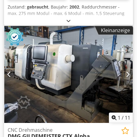
Zustand:
gebraucht
, Baujahr:
2002
, Raddurchmesser -
max. 275 mm Modul - max. 6 Modul - min. 1,5 Steuerung
SINUMERIK 840 C Zahnbreite 5,5 mm Spiralwinkel min. 0 /
max. 60 ° Zähnezahl - max. 120 Zähnezahl - min. 5
Kleinanzeige
Übersetzungsverhältnis max. 1:10 Übersetzungsverhältnis
min. 1:1 Werkstückspindeldrehzahl max. 110 U/min
Messerkopfdrehzahlen 20 - 110 U/min
Gesamtleistungsbedarf 100 kW Maschinengewicht ca. 16,7
t Dcedpfxovxwnwj Afkok Raumbedarf ca. 5,20 x 2,30 x 2,40
m Intere Entgrateinrichtung U-Achse / Q-Spindel
Späneförderer Kühlmitteleinrichtung Elktrostatischer
Luftreiniger ELBARON keine Werkzeuge Keine
Werkstückspannvorrichtung
1
/
11
CNC Drehmaschine
DMG GILDEMEISTER
CTX Alpha