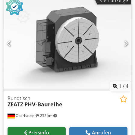
Kleinanzeige
NC Werkstückdurchmesser - max. 1500 mm
Tischdurchmesser 900 mm Tischbohrungsdurchmesser
320 mm max. Tischbelastung 95 kN Antriebsleistung 30 kW
Kühlmittelpumpe 120 l/min Achabstand Stoßspindel -
Werkstücktisch 0-820 mm Stoßspindeldurchmesser 125
mm Werkzeugaufnahme SK 45 DIN Maschinengewicht ca.
26 t Raumbedarf ca. 8,073 x 6,183 x 4,375 m Hübe: -
Hublänge min./max. - 0 mm / 270 mm - Verstellbarkeit der
Hublänge - 270 mm - Hubzahl (Doppelhübe) - 10 bis 270
DH/min Dodpfsw Rf S Ejx Afksck Ausstattung/Zubehör: -
Späneförderer - Schneideradhalteraufnahme SK 45 DIN -
Kühler - Technische Dokumentation
1
/
4
Rundtisch
ZEATZ
PHV-Baureihe
Oberhausen
252 km
Preisinfo
Anrufen