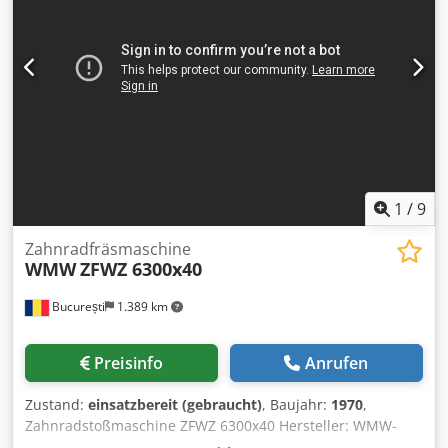
Gewicht 20.000 kg
1
/
9
Zahnradfräsmaschine
WMW
ZFWZ 6300x40
București
1.389 km
Preisinfo
Anrufen
Zustand:
einsatzbereit (gebraucht)
, Baujahr:
1970
,
Zahnradstoßmaschine ZFWZ 6300x40 Hersteller: WMW-
MODUL Modell: ZFWZ 6300x40/1 Baujahr: 1970 Max.