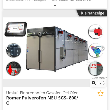
Saegeblatt-Ø: 400 u. 425 mm Schnittbereich bei 90° rund:
130 mm Schnittbereich bei 90° vierkant: 120 x 120 mm
Kleinanzeige
Schnittbereich in Gehrung bei 45° rund: 130 mm
Schnittbereich in Gehrung bei 45° vierkant: 110 x 110 mm
Schnittgeschwindigkeiten: 11 u. 22 m/min
Vorschubgeschwindigkeiten: 670 mm/min Dcsdpfx Aez N
Amsc Isk Abschnittlaenge: m. automat. Vorschub bis 1200
mm elektr. Anschluss: 380 V, ca. 4 kVA V Saegeantrieb:
1,6/2,5 kW Platzbedarf: 1800 x 3800 x 2000 mm Gewicht:
ca. 1800 kg
1
/
5
Umluft Einbrennofen Gasofen Oel Ofen
Romer
Pulverofen NEU SGS- 800/
O