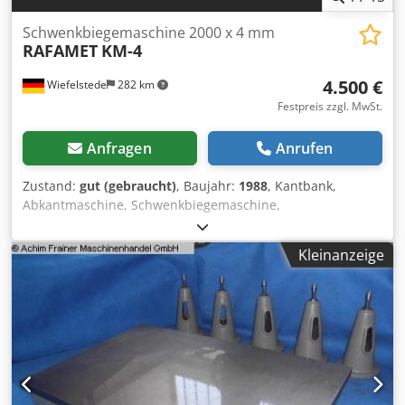
Schwenkbiegemaschine 2000 x 4 mm
RAFAMET
KM-4
4.500 €
Wiefelstede
282 km
Festpreis zzgl. MwSt.
Anfragen
Anrufen
Zustand:
gut (gebraucht)
, Baujahr:
1988
, Kantbank,
Abkantmaschine, Schwenkbiegemaschine,
Gesenkbiegemaschine Dedpfx Acsv Tpxqs Isck -Übergabe:
im Ist-Zustand wie besichtigt, siehe Fotos -Funktion:
Kleinanzeige
Handbetrieb (kein Automatikbetrieb) -Hersteller: RAFAMET
Schwenkbiegemaschine Typ KM-4 -Antrieb: mechanisch -
max. Arbeitsbreite: 2020 mm -max. Blechdicke: 4 mm -
Anschlag Tiefe: 750 mm -Anschlussleistung: kW -
Abmessungen: 3350/1540/H1510 mm -Gewicht: 3900 kg