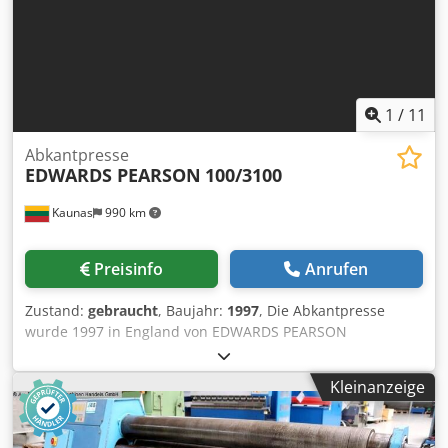
1
/
11
Abkantpresse
EDWARDS PEARSON
100/3100
Kaunas
990 km
Preisinfo
Anrufen
Zustand:
gebraucht
, Baujahr:
1997
, Die Abkantpresse
wurde 1997 in England von EDWARDS PEARSON
hergestellt. Die Abkantpresse ist in gutem Zustand, wird
mit Werkzeug verkauft. Immer pünktlich gewartet und
Kleinanzeige
gepflegt. Die Werkzeugmaschinen sind angeschlossen und
können getestet und inspiziert werden. Spezifikation:
Modell: EDWARDS PEARSON 100/3100 PR6 Baujahr: 1997