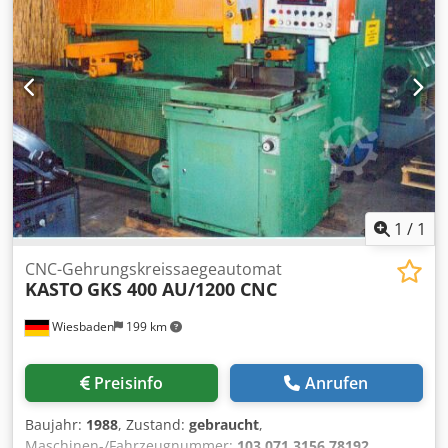
1
/
1
CNC-Gehrungskreissaegeautomat
KASTO
GKS 400 AU/1200 CNC
Wiesbaden
199 km
Preisinfo
Anrufen
Baujahr:
1988
, Zustand:
gebraucht
,
Maschinen-/Fahrzeugnummer:
103.071.3156.78192
,