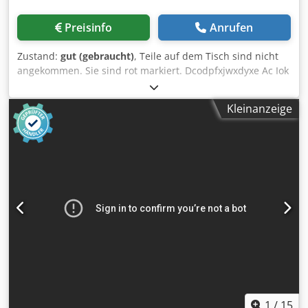
Preisinfo
Anrufen
Zustand:
gut (gebraucht)
, Teile auf dem Tisch sind nicht
angekommen. Sie sind rot markiert. Dcodpfxjwxdyxe Ac Iok
Kleinanzeige
1
/
15