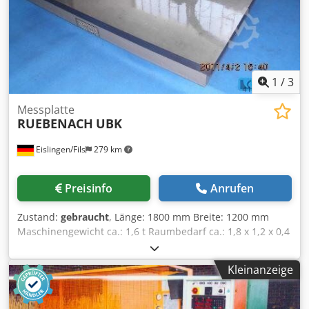
1
/
3
Messplatte
RUEBENACH
UBK
Eislingen/Fils
279 km
Preisinfo
Anrufen
Zustand:
gebraucht
, Länge: 1800 mm Breite: 1200 mm
Maschinengewicht ca.: 1,6 t Raumbedarf ca.: 1,8 x 1,2 x 0,4
m - Meßplatte mit 5 Spezialfüßen - guter Zustand
Dcodpfecxxu Dsx Ac Iek
Kleinanzeige