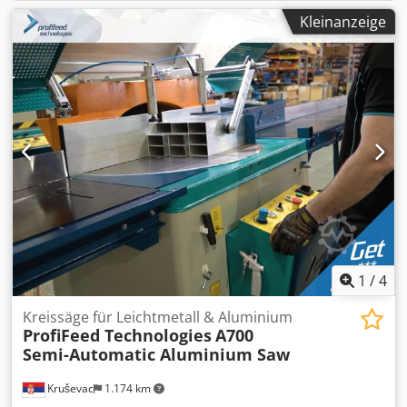
Kleinanzeige
1
/
4
Kreissäge für Leichtmetall & Aluminium
ProfiFeed Technologies
A700
Semi-Automatic Aluminium Saw
Kruševac
1.174 km