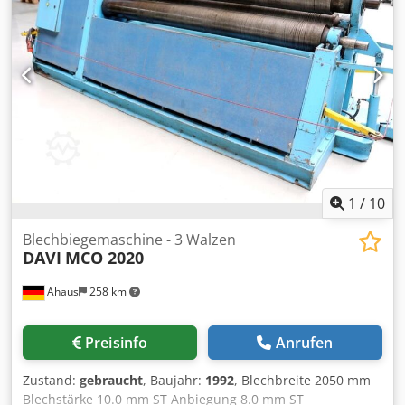
Arbeitslänge: 3 100 mm Biegeleistung: 100 T Verfahrweg:
172 mm Abstand zwischen Tisch und Rahmen: 450 mm
Arbeitsgeschwindigkeit: 100 mm/s
Rücklaufgeschwindigkeit: 110 mm/s Dcsdpfx Ajrfx Utec Isk
Achsen: automatisch X1, X2, Y1, Y2, Z1, Z2, R Werkzeuge:
Verfügbar Gewicht: 7 T Sonstiges: Neuer Bildschirm vor
kurzem ersetzt, Tastatur für die Benutzerfreundlichkeit
angebracht. Wenn Sie weitere Fragen haben, werden wir
gerne zu beantworten.
1
/
10
Blechbiegemaschine - 3 Walzen
DAVI
MCO 2020
Ahaus
258 km
Preisinfo
Anrufen
Zustand:
gebraucht
, Baujahr:
1992
, Blechbreite 2050 mm
Blechstärke 10.0 mm ST Anbiegung 8.0 mm ST