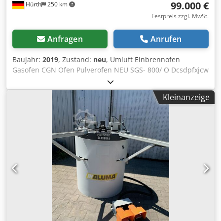
99.000 €
Hürth
250 km
Festpreis zzgl. MwSt.
Anfragen
Anrufen
Baujahr:
2019
, Zustand:
neu
, Umluft Einbrennofen
Gasofen CGN Ofen Pulverofen NEU SGS- 800/ O Dcsdpfxjcw
Tzxo Ac Isk Gema Optiflex Breite 2500 mm Hoehe 2500 mm
Tiefe 12500 mm direkt vom Hersteller. Mehr Informationen
Kleinanzeige
unter Romer-Deutschland