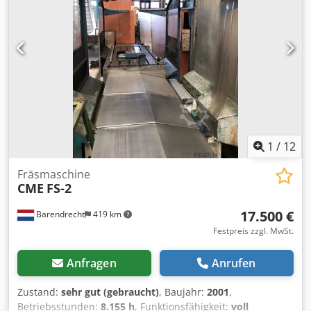
1
/
12
Fräsmaschine
CME
FS-2
17.500 €
Barendrecht
419 km
Festpreis zzgl. MwSt.
Anfragen
Anrufen
Zustand:
sehr gut (gebraucht)
, Baujahr:
2001
,
Betriebsstunden:
8.155 h
, Funktionsfähigkeit:
voll