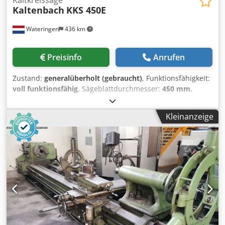
Kaltkreissäge
Kaltenbach
KKS 450E
Wateringen
436 km
Preisinfo
Anrufen
Zustand:
generalüberholt (gebraucht)
, Funktionsfähigkeit:
voll funktionsfähig
, Sägeblattdurchmesser:
450 mm
,
Schnittbereich Rundstahl bei 90°:
150 mm
, Kaltenbach
KKS 450 E vollständig überholt mit 12 Monaten Garantie.
Kleinanzeige
Die KKS 450 E ist eine halbautomatische Gehrungssäge für
Ferro- und Nichteisenmetalle wie: Stahl, Edelstahl,
Chromstahl, Messing, Kupfer, Bronze und weitere. Ihre
Vorteile auf einen Blick: - Spannen, Sägen, Drehen und
Öffnen – alles mit nur einem Hebel - Sägehöhe über Hebel
einstellbar - Benutzerfreundliche, mechanische Bedienung
direkt an der Maschine montiert - Gute Zugänglichkeit für
Sägeblattwechsel und Wartungsarbeiten -
Werkstückspannvorrichtung auf beiden Seiten des
Sägeblatts - Zwei Sägeschwindigkeiten für nahezu alle