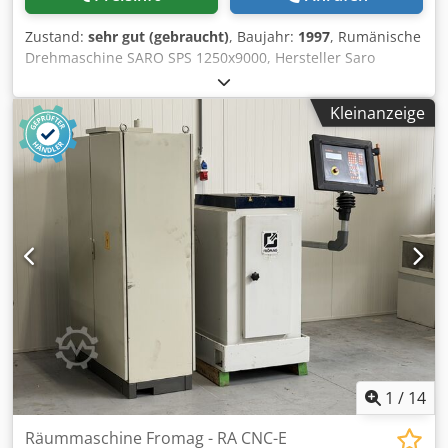
Zustand:
sehr gut (gebraucht)
, Baujahr:
1997
, Rumänische
Drehmaschine SARO SPS 1250x9000, Hersteller Saro
Targoviste, Baujahr 1997. Futterdurchmesser 1250 mm,
max. Umlaufdurchmesser über Bett 1250 mm,
Kleinanzeige
Spindeldurchmesser 250 mm, Spitzenweite 9000 mm, max.
Umlaufdurchmesser über Support 920 mm, max.
Werkstückgewicht zwischen den Spitzen 15.000 kg.
Schleifvorrichtung verfügbar! Video der Maschine unter
Strom verfügbar. Gewicht ca. 25 Tonnen. Dsdpfx Ahsy
Icbaomeck
1
/
14
Räummaschine Fromag - RA CNC-E