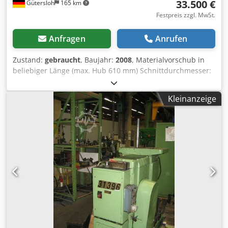
33.500 €
Gütersloh
165 km
Festpreis zzgl. MwSt.
Anfragen
Anrufen
Zustand:
gebraucht
, Baujahr:
2008
, Materialvorschub in
beliebiger Länge (max. Hub 610 mm) Schnittdurchmesser:
rund 510 mm, flach 500 x 500 mm Schnittgeschwindigkeit
über Steuerung einstellbar: 25 - 235 m/min Späneförderer
Kleinanzeige
Bedienungsanleitungen, Schaltpläne und Ersatzteillisten
vorhanden Nur knapp 5.000 Sägestunden Dcsdpfx
Ahsvxqtaomsk Weitere technische Daten siehe Foto oder
auf Anfrage Maschinengewicht: ca.3 t Sehr guter Zustand