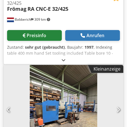
32/425
Frömag
RA CNC-E 32/425
Babberich
309 km
Preisinfo
Anrufen
Zustand:
sehr gut (gebraucht)
, Baujahr:
1997
, Indexing
table 400 mm hand Set tooling included Table bore 10 -
130 mm Key width from 2 - 32 mm Feed rate 0,5 - 5 M/Min;
Tischdurchmesser Ø:690 x 460mm Tischbelastung: 2000
Kleinanzeige
Dodpfxoxclfzs Ahmsck Verschiebung Ram: 0 - 425mm
Länge: 1300mm Breite: 1100mm Höhe: 1400mm Gewicht:
1800kg