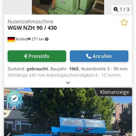
1
/
3
Nutenziehmaschine
WGW
NZH 90 / 430
Krefeld
271 km
Preisinfo
Anrufen
Zustand:
gebraucht
, Baujahr:
1965
, Nutenbreite 3 - 90 mm
Ziehlänge 430 mm Arbeitsgeschwindigkeit 4 - 12 m/min
Nutenlänge 400 mm Rücklaufgeschwindigkeit 15 m/min
Gesamtleistungsbedarf 5,5 kW Maschinengewicht ca. 1,4 t
Kleinanzeige
Raumbedarf ca. 1,3 x 1,7 x 1,5 m Dodpfx Ajtv Iatshmjck mit
div. Ziehnadeln und Führungen