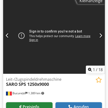
Kleinanzeige
Kreissägeautomat MSK 471 NA Dcjdeubbw Aepfx Ahmek
für HSS und Hartmetall Sägeblätter Schnittbereich Rund
bis 150 mm, Vierkant bis 140 mm Geeignet für nahezu alle
Profilformen und Vollmaterial Automatische
Abschnittsortierung mittels Abschnittgreifer Maschine bei
KALTENBACH geprüft, Verschleißteile ausgetauscht
1
/
18
Leit-/Zugspindeldrehmaschine
SARO
SPS 1250x9000
București
1.389 km
Preisinfo
Anrufen