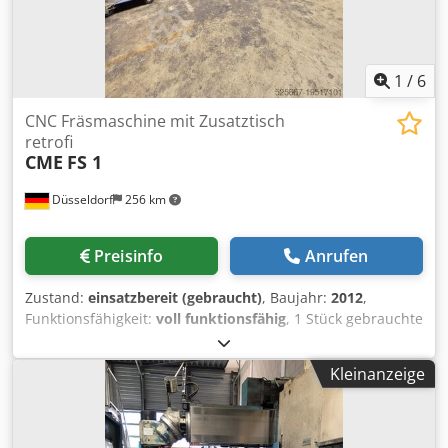
1
/
6
CNC Fräsmaschine mit Zusatztisch
retrofi
CME
FS 1
Düsseldorf
256 km
Preisinfo
Anrufen
Zustand:
einsatzbereit (gebraucht)
, Baujahr:
2012
,
Funktionsfähigkeit:
voll funktionsfähig
, 1 Stück gebrauchte
CNC Bettfräsmaschine mit Heidenhain Steuerung.
Zusätzlich Drehtisch Der Drehtisch hat einen Durchmesser
Kleinanzeige
von 1200mm 220.000€ im Jahr 2012/2013 umgebaut mit
neuer Rexroth Drehtisch komplett Dcsdpewxxzqefx Ahmjk
als C Axle installiert worden. Schwenkkopf ist vorhanden.
Eine Menge von Werkzeugen ist auch da, 3D-Mess-Taster.