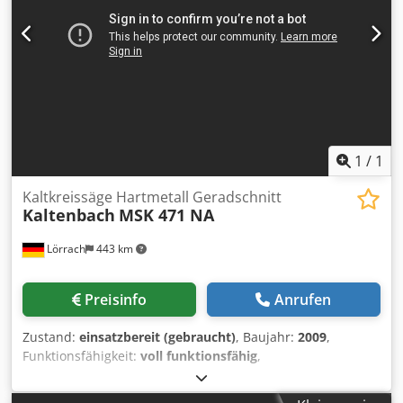
X-u. Z-Achse ACU-RITE, MULTIFIX-Kopf mit div. Einsätzen, 2
feste Lünetten, 1 mitl. Lünette, mitl. Spitze,
Kühlmitteleinrichtung
1
/
1
Kaltkreissäge Hartmetall Geradschnitt
Kaltenbach
MSK 471 NA
Lörrach
443 km
Preisinfo
Anrufen
Zustand:
einsatzbereit (gebraucht)
, Baujahr:
2009
,
Funktionsfähigkeit:
voll funktionsfähig
,
Sägeblattdurchmesser:
460 mm
, Schnittbereich Rundstahl
bei 90°:
150 mm
, Arbeitshöhe:
1.030 mm
, Geradschnitt-