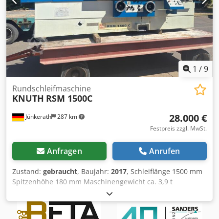
1
/
9
Rundschleifmaschine
KNUTH
RSM 1500C
28.000 €
Jünkerath
287 km
Festpreis zzgl. MwSt.
Anfragen
Anrufen
Zustand:
gebraucht
, Baujahr:
2017
, Schleiflänge 1500 mm
Spitzenhöhe 180 mm Maschinengewicht ca. 3,9 t
Dsdpfxswm Rqgo Ahmock Raumbedarf ca. L: 4900 x 1650x
1800 m