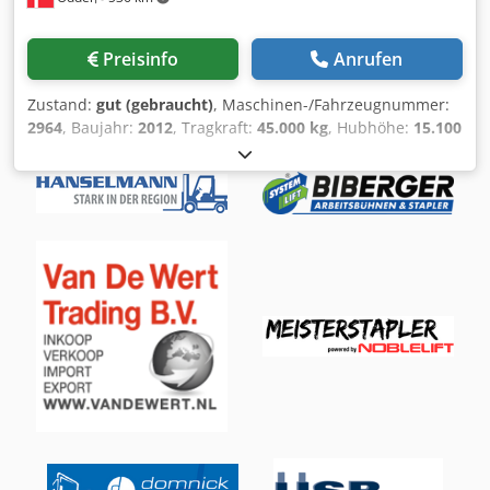
Preisinfo
Anrufen
Zustand:
gut (gebraucht)
, Maschinen-/Fahrzeugnummer:
2964
, Baujahr:
2012
, Tragkraft:
45.000 kg
, Hubhöhe:
15.100
mm
, Masttyp:
ausziehbar
, Gesamtlänge:
11.100 mm
,
Gesamtbreite:
4.160 mm
, Betriebsgewicht:
70.500 kg
,
zusätzliche Ausstattungsmerkmale:
Warning triangle,
Hydraulic sliding cabin
, Ausstattung:
Beleuchtung
, Kalmar
DRF450-60S5 from Uniktruck Wheel type – Drive wheel:
Pneumatic Chsdpfx Aeyuh Abolcja Wheel type – Steering
wheel: Pneumatic Wheel size – Drive wheel: 18.00-25
Wheel size – Steering wheel: 18.00-25