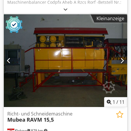
Maschinenbalancer Codpfx Aheb A Rzcs Rorf -Betstell Nr.:
90801024009 -3 Stück: mit Helmschienen Rollen und
Anschlußkabel -Tragkraft Stück: 1-3 kg -Seillänge: 2 m -
Kleinanzeige
Preis/Verkauf: komplett -Eigengewicht: 12 kg
1
/
11
Richt- und Schneidemaschine
Mubea
RAVM 15,5
Đakovo
879 km