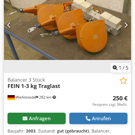
kümmern uns gerne um Ihre Finanzierung oder Leasing
Verkauf EU: netto nach Vorlage der Firmendokumente und
Steuer/VAT Nummer MwSt Kaution 2000 ¤ unser Service
für Sie: - Zollkennzeichen - Exportpapiere und EUR1
Crjdeyqk R Hjpfx Ah Rsf - Transport Weltweit -
Übernachtungsmöglichkeiten - Transfer Flughafen
München oder Bahnhof Passau
1
/
5
Balancer 3 Stück
FEIN
1-3 kg Traglast
250 €
Wiefelstede
282 km
Festpreis zzgl. MwSt.
Anfragen
Anrufen
Baujahr:
2003
, Zustand:
gut (gebraucht)
, Balancer,