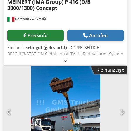
MEINERT (IMA Group)
P 416 (D/B
3000/1300) Concept
Roreto
749 km
Preisinfo
Anrufen
Zustand:
sehr gut (gebraucht)
, DOPPELSEITIGE
BESCHICKSTATION Csdpfx Ahsfi Tg He Rsrf Vakuum-System
(mit Pumpe) Nr. 2 Vertikalen Tragsäulen der oberen
Tragbalken Nr. 1 Horizontal oberen Tragbalken (wobei der
Kleinanzeige
Schlitten gleiten auf) Nr. 1 Motorisierte Schlitten mit
horizontalen Metallarme Ext. Rollenbahn (am Boden) für
die Eingabe des Stapels von Platten auf Beschickstation
Ext. motorisierte Rollebahn (Empfangsplatten aus
Beschickstation) Elektrische Schalttafel trenn Perimeter-
Sicherheitsgitter mit Sicherheitsteppichern
Arbeitsfähigkeit (Takten / min) 16 (ca.) Plattendicken
(min/max) mm 10 / 50 (ca.) Min. Plattenabmessungen mm
250 x 320 (ca.) Max. Plattenabmessungen mm 1300 x 3000
(ca.) Gesamtanschlusswert Kw 30