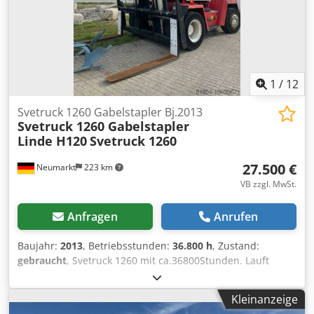
1
/
12
Svetruck 1260 Gabelstapler Bj.2013
Svetruck 1260 Gabelstapler
Linde H120
Svetruck 1260
27.500 €
Neumarkt
223 km
VB zzgl. MwSt.
Anfragen
Anrufen
Baujahr:
2013
, Betriebsstunden:
36.800 h
, Zustand:
gebraucht
, Svetruck 1260 mit ca.36800Stunden. Lauft
Super Cedpfx Aov E Al Uoh Rsrf
Kleinanzeige