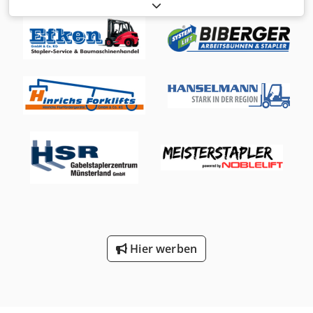
2856 PS (2101 kW) zulässiges Gesamtgewicht: 36.200 kg
Marke des Motors: Doosan CE-Zeichen: ja Seriennummer:
DWGCECEBVK1020400 Csdpst Uyxaefx Ah Rjrf Maschinen
zum Verkauf Stöbern Sie auf unserer Website nach einer
Vielzahl von Maschinen, die zum Kauf bereitstehen. Wir
haben mehr Optionen, als Sie online sehen können. Sie
können uns jederzeit anrufen oder eine E-Mail schreiben.
Alle unsere Maschinen sind vollständig gewartet und auf
ihre Zuverlässigkeit geprüft. Benötigen Sie Bilder? Nehmen
Sie einfach Kontakt mit uns auf, und wir werden sie
umgehend zur Verfügung stellen. Wir stehen Ihnen in
Deutsch, Englisch, Französisch, Niederländisch, Spanisch
und Russisch zur Verfügung. Entdecken Sie unser breites
Angebot an zuverlässigen Maschinen.
Hier werben