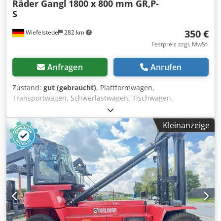
Räder Gangl
1800 x 800 mm GR,P-
S
350 €
Wiefelstede
282 km
Festpreis zzgl. MwSt.
Anfragen
Anrufen
Zustand:
gut (gebraucht)
, Plattformwagen,
Transportwagen, Schwerlastwagen, Tischwagen,
Montagewagen, Industrieanhänger, Plateauwagen,
Platten-Transportwagen -Hersteller: Räder Gangl,
Kleinanzeige
Transportwagen mit 2 lenkbaren Rollen -Plattform:
1800/800/H490 mm -Traglast: max. 1500 kg -Anzahl: 4
Stück Transportwagen vorhanden Cjdpfsh Hgl Ijx Ah Rjrf -
Preis: pro Stück -Abmessung ges.: 1800/800/H490 mm -
Gewicht: 95 kg/St.