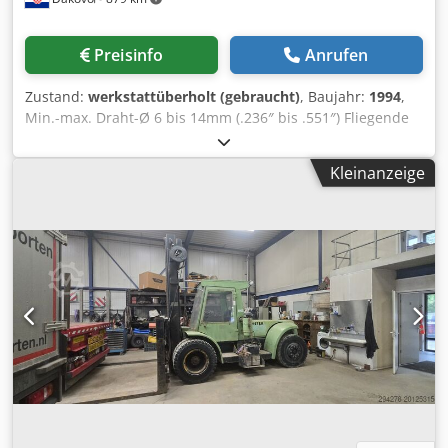
Preisinfo
Anrufen
Zustand:
werkstattüberholt (gebraucht)
, Baujahr:
1994
,
Min.-max. Draht-Ø 6 bis 14mm (.236″ bis .551″) Fliegende
Schere (5) indexierende Drehdorne (4) Vorlaufrollen 80 bis
120 mts/min Maximale Abschaltlänge: 15 Meter Spur
Kleinanzeige
Indexierungsdraht/Stabsammler 30kW (40HP)
Wechselstrommotor Hydraulick-Motor: 15 kW (20HP)
Csdpofkmr Sefx Ah Rjrf Bedienfeld des Bedieners; 380V-50
Zyklus - 3ph SPS-Steuerung SIMENES S 5 3 vertikale
Auszahlungseinheiten Vollständig überholte Maschine