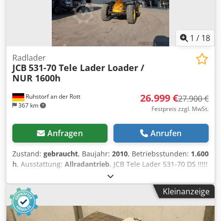
1
/
18
Radlader
JCB
531-70 Tele Lader Loader /
NUR 1600h
26.999 €
Ruhstorf an der Rott
27.900 €
367 km
Festpreis zzgl. MwSt.
Anfragen
Anrufen
Zustand:
gebraucht
, Baujahr:
2010
, Betriebsstunden:
1.600
h
, Ausstattung:
Allradantrieb
, JCB Tele Lader 531-70 DS !!!!!
NUR 1600h !!!!! Bj 2010 Deutsche Maschine aus 1. Hand
Allrad Lenkung Gabel Schaufel Reserverad Lieferung
Kleinanzeige
möglich Besuchen sie gerne unsere Webseite: ----
deutsch/english/srpski/hrvatski/bosanski/bugarski.....
Goran deutsch/english/p?????/?????..... Roman Wir