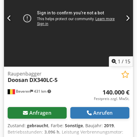
Masttyp: Teleskop Getriebe: TE14400-LU Zustand:
Einsatzbereit und voll funktionsfähig Zustand Technisch:
gut Bereifung vorne Typ: Superelastik Bereifung vorne
Grösse: 14.00-24 Bereifung vorne Zustand: 60 - 80%
Bereifung hinten Typ: Superelastik Csdpfxsyrvc De Ah Rjrf
Bereifung hinten Grösse: 14.00-24 Bereifung hinten
Zustand: 40 - 60% Seitenschieber, Heizung, Vollkabine,
Klimaanlage, central lubrication Camera 30´Autostop
1
/
15
Raupenbagger
Doosan
DX340LC-5
140.000 €
Beveren
431 km
Festpreis zzgl. MwSt.
Anfragen
Anrufen
Zustand:
gebraucht
, Farbe:
Sonstige
, Baujahr:
2019
,
Betriebsstunden:
3.096 h
, Leistung Verbrennungsmotor: