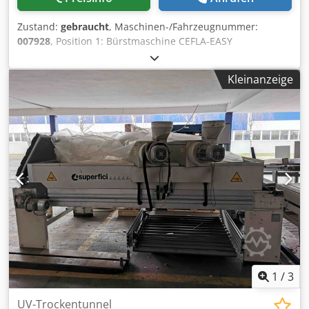
Zustand:
gebraucht
, Maschinen-/Fahrzeugnummer:
007928
, Position 1: Bürstmaschine CEFLA-EASY
2000 + TR2V-FV3 Codpfswu Acksx Aqpsrf Position 2:
Macchina verniciatrice CEFLA-EASY 2000 + TR2V-FV3
Kleinanzeige
Position 3: Lacktrocknung CEFLA-EASY 2000 + TR2V-FV3
1
/
3
UV-Trockentunnel