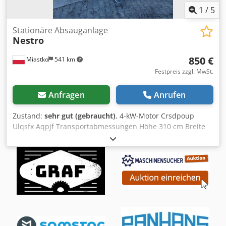
1
/
5
Stationäre Absauganlage
Nestro
850 €
Miastko
541 km
Festpreis zzgl. MwSt.
Anfragen
Anrufen
Zustand:
sehr gut (gebraucht)
, 4-kW-Motor Crsdpoup
Ulqsfx Aqpjf Transportabmessungen Höhe 310 cm Breite
90 cm Länge 180 cm