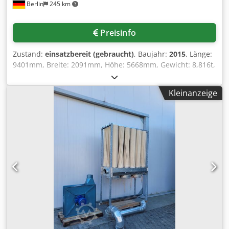
Berlin
245 km
Preisinfo
Zustand:
einsatzbereit (gebraucht)
, Baujahr:
2015
, Länge:
9401mm, Breite: 2091mm, Höhe: 5668mm, Gewicht: 8,816t,
mit Verrohrung und Dokumentation, die Anlage ist wenig
gelaufen. Crsdpok Ea Uujfx Aqpof
Kleinanzeige