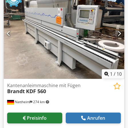
1
/
10
Kantenanleimmaschine mit Fügen
Brandt
KDF 560
Nattheim
274 km
Preisinfo
Anrufen