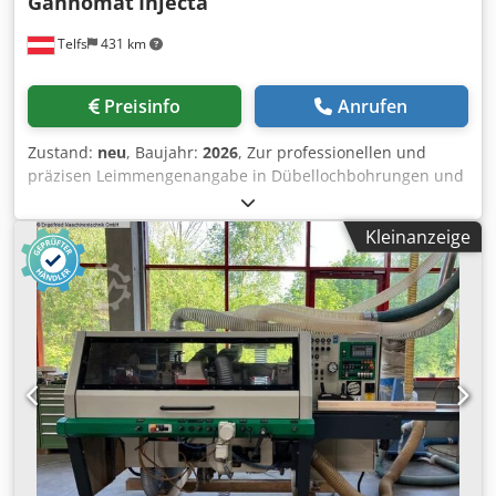
Gannomat
Injecta
Telfs
431 km
Preisinfo
Anrufen
Zustand:
neu
, Baujahr:
2026
, Zur professionellen und
präzisen Leimmengenangabe in Dübellochbohrungen und
Rückwandnuten. Credpfx Asdxz Tpsqpef Kurzvorstellung: •
Immer gleiche und richtige Leimmenge • Kein
Kleinanzeige
nachträgliches Reinigen der Werkstücke von zu viel Leim
ist notwendig • Einfachste und geringste (1x Woche)
Reinigung des Leimsystems (über Spülprogramm) •
Leimkosteneinsparung • Ergonomische und leichte
Leimpistole verglichen mit Leimflaschen • Schnelles und
genaueres Arbeiten verglichen mit Leimflaschen