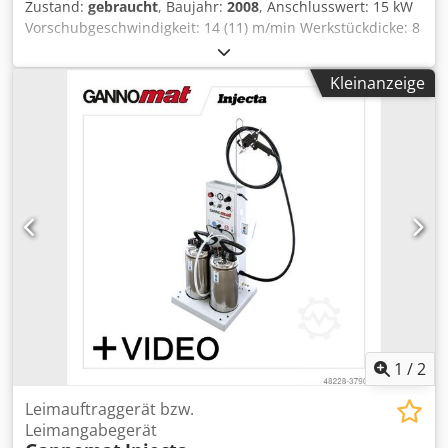
Zustand:
gebraucht
, Baujahr:
2008
, Anschlusswert: 15 kW
Vorschubgeschwindigkeit: 14 (11) m/min Werkstückdicke: 8
- 60 mm Kantendicke: 0,4 - 8 mm Rollentrennen: max. 3,0 x
45 / 0,8 x 65 mm Absaugdurchmesser: 120 / 160 / 100 mm
Kleinanzeige
Arbeitshöhe: 950 mm Maße: 6260 x 1560 x 2300 mm
Gewicht: ca. 3000 kg Lagerort: Lieferant Crsdpfx Aoy
Ruzqoqpjf
1
/
2
Leimauftraggerät bzw.
Leimangabegerät