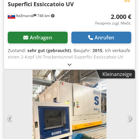
Superfici
Essiccatoio UV
2.000 €
Kežmarok
746 km
Festpreis zzgl. MwSt.
Anfragen
Anrufen
Zustand:
sehr gut (gebraucht)
, Baujahr:
2015
, Ich verkaufe
einen 2-Kopf UV-Trockentunnel Superfici Essiccatoio UV
Model: Poliedra S.Cure 1650x2 + TT1 3500. Baujahr 2015.
Verfugbar gleich. Codpfx Aqoffk Etspjrf
Kleinanzeige
Reparaturbedurftig: Display, Energiequellen fuer beide
UV-Einheiten