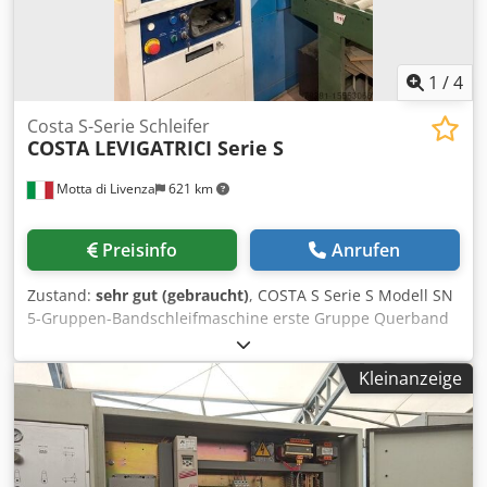
1
/
4
Costa S-Serie Schleifer
COSTA LEVIGATRICI Serie S
Motta di Livenza
621 km
Preisinfo
Anrufen
Zustand:
sehr gut (gebraucht)
, COSTA S Serie S Modell SN
5-Gruppen-Bandschleifmaschine erste Gruppe Querband
elektronisch geteilt zweite Gruppe 1 Walze dritte Gruppe 1
Walze vierte Gruppe elektronisch geteiltes Pad Super
Kleinanzeige
Finisher fünfte Gruppe elektronisch geteiltes Querband
Breite der Maschine 1350 Vakuum Inverter auf allen
Bandgruppen Inverter auf dem Band Bürsteneinheit am
Auslauf Gebläseeinheit am Auslauf Crodpfxor Iyvmo Aqpef