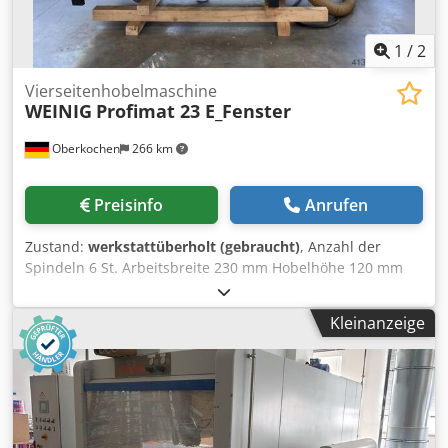
1
/
2
Vierseitenhobelmaschine
WEINIG
Profimat 23 E_Fenster
Oberkochen
266 km
Preisinfo
Anrufen
Zustand:
werkstattüberholt (gebraucht)
, Anzahl der
Spindeln 6 St. Arbeitsbreite 230 mm Hobelhöhe 120 mm
Abrichttischlänge 2500 mm Vorschubmotor 3 kW
Vorschubgeschwindigkeit 5-24 m/min.
Kleinanzeige
Gesamtleistungsbedarf 27 kw Maße (Länge/Breite/Höhe)
3900 x 2200 x 2000 mm Maschinengewicht ca, 2500 kg
Weinig Vierseitenhobelmaschine Profimat 23
Fensterversion mit Glasleistenaustrennung oder als
Nutspindel verwendbar ATS-Steuerung und
Programmsteuerung ----- Maschine wurde 2024 von Firma