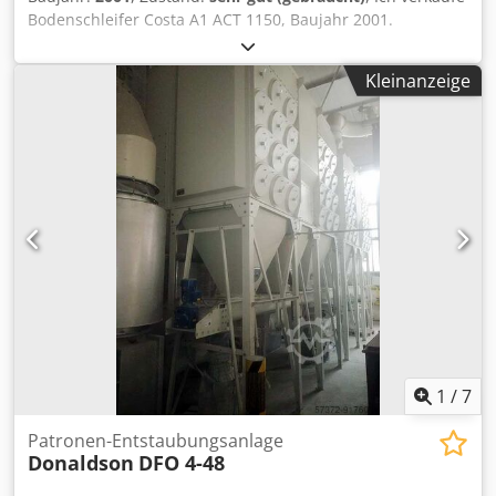
Bodenschleifer Costa A1 ACT 1150, Baujahr 2001.
Zylinderkonfiguration mit weicher elektronischer
segmentierter Unterlage. Arbeitsbreite 1150mm. Riemen
Kleinanzeige
1180x2620mm Andruckrollen für kurze Werkstücke.
Gebläse für Vakuum.inklusive. Luftgebläse für beide
Einheiten. Gesamtgewicht 2500 kg. 2 Motoren 7,5 kW und
15 kW Gesamtleistung 27 kW Sehr guter Zustand,
gewartete Maschine. Crodpogq U R Nofx Aqpof Sofort
verfügbar.
1
/
7
Patronen-Entstaubungsanlage
Donaldson
DFO 4-48