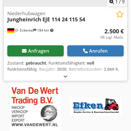
1
/
9
Niederhubwagen
Jungheinrich
EJE 114 24 115 54
2.500 €
D- Eckental
184 km
VB zzgl. MwSt.
Anfragen
Anrufen
Zustand:
gebraucht
, Funktionsfähigkeit:
voll
funktionsfähig
, Baujahr:
2020
, Betriebsstunden:
2.060 h
,
Tragkraft:
1.400 kg
, Hubhöhe:
122 mm
, Kraftstofftyp:
elektrisch
, Leergewicht:
386 kg
, Gesamtlänge:
1.636 mm
,
Antriebsart:
Elektro
, Baubreite:
720 mm
, Niederhubwagen
Lastschwerpunkt: 575 Zustand Technisch: sehr gut Batterie
Volt: 24V Batterie Ah: 110Ah Crodpezhyd Nefx Aiijf Batterie
Hersteller: Jungheinrich Batterie Typ: Lithium-Ionen
Batterie Baujahr: 2020 Beschreibung: Durchsicht und UVV
neu Mini Display, Zugang per Zahlencode (CAN-Code),
Einfachlastrollen, integriertes Ladegerät