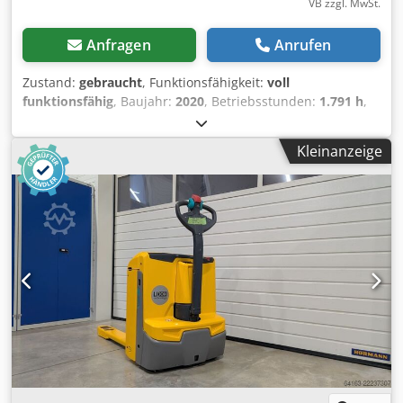
VB zzgl. MwSt.
Anfragen
Anrufen
Zustand:
gebraucht
, Funktionsfähigkeit:
voll
funktionsfähig
, Baujahr:
2020
, Betriebsstunden:
1.791 h
,
Tragkraft:
1.400 kg
, Hubhöhe:
122 mm
, Kraftstofftyp:
elektrisch
, Leergewicht:
386 kg
, Gesamtlänge:
1.636 mm
,
Kleinanzeige
Antriebsart:
Elektro
, Baubreite:
720 mm
, Niederhubwagen
Lastschwerpunkt: 575 Zustand Technisch: sehr gut Batterie
Volt: 24V Batterie Ah: 110Ah Batterie Hersteller:
Jungheinrich Batterie Typ: Lithium-Ionen Batterie Baujahr:
2023 Beschreibung: Durchsicht und UVV neu Credpfx
Aiozhyfmoiof Mini Display, Zugang per Zahlencode (CAN-
Code), Einfachlastrollen, integriertes Ladegerät