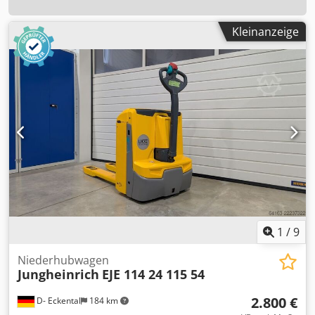
Kleinanzeige
1
/
9
Niederhubwagen
Jungheinrich
EJE 114 24 115 54
2.800 €
D- Eckental
184 km