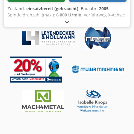
Zustand:
einsatzbereit (gebraucht)
, Baujahr:
2005
,
Spindeldrehzahl (max.):
6.000 U/min
, Verfahrweg X-Achse:
260 mm
, Verfahrweg Z-Achse:
590 mm
, Anzahl der
Achsen:
6
, Diese 6-achsige MORI SEIKI NL2000SY/500
wurde 2005 hergestellt und verfügt über einen X-Achsen-
Verfahrweg von 260 mm, einen Z-Achsen-Verfahrweg von
590 mm, eine Spindelleistung von 5,5 kW und eine
Spindeldrehzahl von 6.000 U/min. Sie verfügt über einen
Werkzeugrevolver mit 12 Positionen. Wenn Sie auf der
Suche nach einer hochwertigen Drehmaschine sind,
sollten Sie die MORI SEIKI NL2000SY/500 Maschine in
Betracht ziehen, die wir zum Verkauf anbieten. Dksdpfxox
D R Auj Anuor • Werkzeugrevolver: 12 Positionen