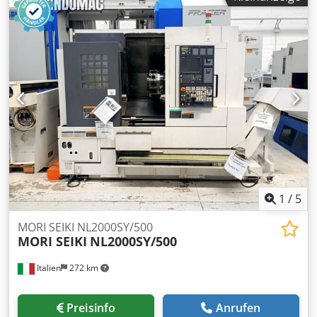
Sinumerik 810 D SIEMENS Bettbreite 360 mm
Spindelbohrung 62 mm Drehzahlbereich 3 - 2500 U/min
Vorschub: 5000 mm / min Eilgang - längs/plan 10 m/min
Dksdpfjx E Dn Ajx Anusr Dreibackenfutter Durchmesser
250 mm Schnellwechselhalter SANDVIK Coromant Capto
Antriebsleistung - Spindelmotor 25 kW Aufnahmekegel in
der Reitstockpinole MK 5 Pinolen-Durchmesser 100 mm
Pinolenhub 190 mm Betriebsspannung 400 V
Maschinengewicht ca. 5,0 t Raumbedarf ca. 3,55 x 2,20 x
1,95 m - Fabrik-Nr.: 2022-3742-03 - Steuerung: SIEMENS
Sinumerik 810 D - Eilgang - Kühlmitteleinrichtung -
Maschinenleuchte
1
/
5
MORI SEIKI NL2000SY/500
MORI SEIKI
NL2000SY/500
Italien
272 km
Preisinfo
Anrufen