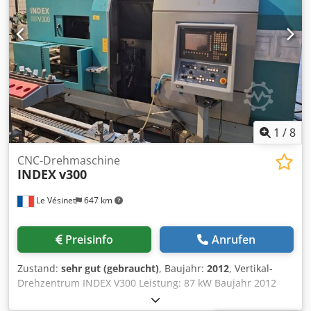
1
/
8
CNC-Drehmaschine
INDEX
v300
Le Vésinet
647 km
Preisinfo
Anrufen
Zustand:
sehr gut (gebraucht)
, Baujahr:
2012
, Vertikal-
Drehzentrum INDEX V300 Leistung: 87 kW Baujahr 2012
Djdpfxozlalus Anuokr 1 Werkzeugrevolver mit 10