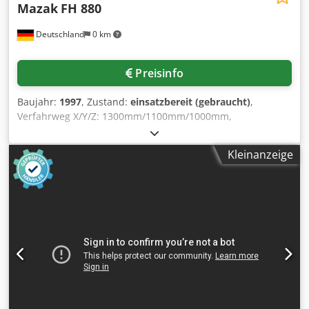
Mazak
FH 880
Wir bitten um Ihren Auftrag. Weitere Drehmaschinen in
allen Größen hier am Lager - bitte fragen Sie bei uns an.
Deutschland
0 km
Preisinfo
Baujahr:
1997
, Zustand:
einsatzbereit (gebraucht)
,
Verfahrweg X/Y/Z: 1300mm/1100mm/1000mm,
Tischdimensionen X/Y: 800mm/800mm, Palettenanzahl: 14,
max. Tischbelastung: 2200kg, Tischindizierung: 0,001°.
Kleinanzeige
Drehzahl: 7000U/min, Spindelleistung: 50PS,
Werkzeugmagazin: 80. Dimensionen X/Y/Z: ca.
7000mm/3400mm/3800mm, Gewicht: ca. 24000kg. Eine
Besichtigung vor Ort ist möglich. Dkodpfx Anjtx Dn Ujuer