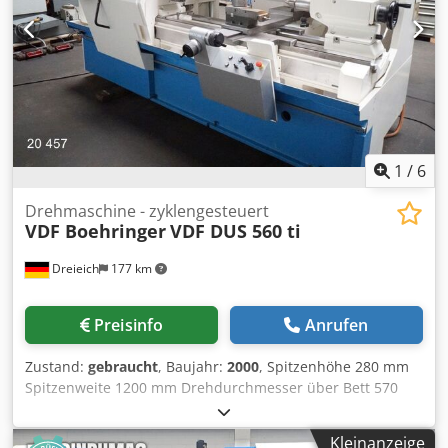
1
/
6
Drehmaschine - zyklengesteuert
VDF Boehringer
VDF DUS 560 ti
Dreieich
177 km
Preisinfo
Anrufen
Zustand:
gebraucht
, Baujahr:
2000
, Spitzenhöhe 280 mm
Spitzenweite 1200 mm Drehdurchmesser über Bett 570
mm Drehdurchmesser über Support 365 mm Drehlänge
1000 mm Spindelaufnahme DIN 55027 Gr. 8 Steuerung
Kleinanzeige