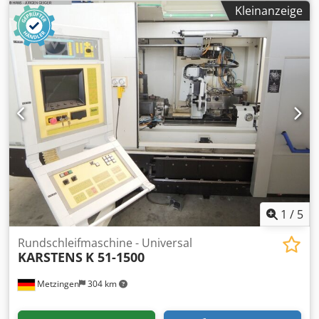
Positionen CNC: SIEMENS SINUMERIK 840D sl,
Kleinanzeige
Teileförderanlage ca. 19 Werkzeughalter, davon
motorisierte Werkzeughalter, 10 Werkzeugplätze
Späneförderer Kipp- und gabelbare Spänebehälter von
GOUBARD
1
/
5
Rundschleifmaschine - Universal
KARSTENS
K 51-1500
Metzingen
304 km