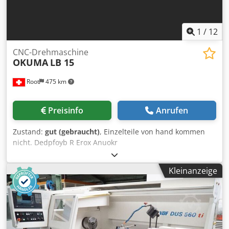
1
/
12
CNC-Drehmaschine
OKUMA
LB 15
Root
475 km
Preisinfo
Anrufen
Zustand:
gut (gebraucht)
, Einzelteile von hand kommen
nicht. Dedpfoyb R Erox Anuokr
Kleinanzeige