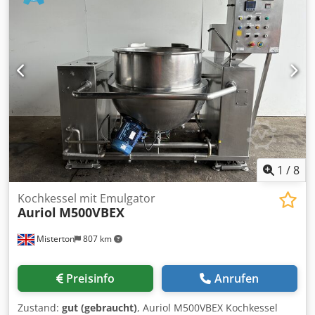
1
/
8
Kochkessel mit Emulgator
Auriol
M500VBEX
Misterton
807 km
Preisinfo
Anrufen
Zustand:
gut (gebraucht)
, Auriol M500VBEX Kochkessel