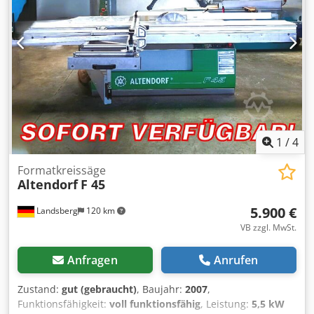
1
/
4
Formatkreissäge
Altendorf
F 45
5.900 €
Landsberg
120 km
VB zzgl. MwSt.
Anfragen
Anrufen
Zustand:
gut (gebraucht)
, Baujahr:
2007
,
Funktionsfähigkeit:
voll funktionsfähig
, Leistung:
5,5 kW