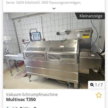
Serie: 3429 Edelstahl, 500l Fassungsvermögen,
Dampfmantel, Emulgator mit unten montiertem Motor,
Emulgatordurchmesser 120mm, variable Geschwindigkeit,
Kleinanzeige
automatische Kippfunktion zum Entladen, auf Wägezellen,
3Ph Codpfx Aenbd S Tegpeha
1
/
7
Vakuum-Schrumpfmaschine
Multivac
T350