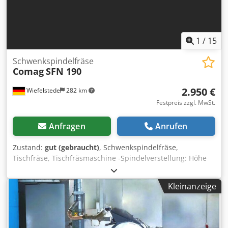
1
/
15
Schwenkspindelfräse
Comag
SFN 190
2.950 €
Wiefelstede
282 km
Festpreis zzgl. MwSt.
Anfragen
Anrufen
Zustand:
gut (gebraucht)
, Schwenkspindelfräse,
Tischfräse, Tischfräsmaschine -Spindelverstellung: Höhe
und Winkel -schwenkbar: -3° bis 45° -Antrieb: 4,5/5,5 kW -
Drehzahl: 3000/4500/6000/9000/12000 U/min -
Kleinanzeige
Vorschubapparat Holz-Her 3 Rollen -Nutzlänge der Welle:
100 mm -Spindel: Ø 30 mm Csdeh Nvyzjpfx Agpsha -max.
Fräser: Ø 220 mm -Abmessungen: 1540/1100/H1520 mm -
Gewicht: 962 kg