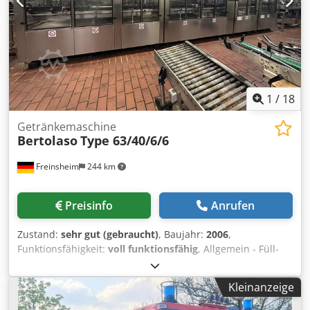
1
/
18
Getränkemaschine
Bertolaso
Type 63/40/6/6
Freinsheim
244 km
Preisinfo
Anrufen
Zustand:
sehr gut (gebraucht)
, Baujahr:
2006
,
Funktionsfähigkeit:
voll funktionsfähig
, Allgemein - Füll-
und Verschliesskombinat Bertolaso Bj. 2006 - gepflegte
Anlage mit jährlicher Inspektion - Laufrichtung links/rechts
Kleinanzeige
- Leistungsbereich bis 8.000 Fl./h 63-stelliger Klammer-
Überkopfrinser - Sterilationsmedium Ozon -