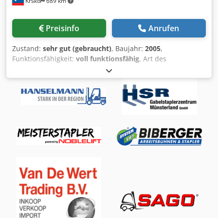
Krško
689 km
Preisinfo
Anrufen
Zustand:
sehr gut (gebraucht)
, Baujahr:
2005
,
Funktionsfähigkeit:
voll funktionsfähig
, Art des
Eingangsstroms:
Drehstrom
, Ausgezeichneter Zustand,
wenig benutzt. Wir sprechen Englisch, Deutsch und ex Yu
Sprachen. Kontakt auch über WatsApp möglich Csdpfx
Agevcnuvspjha