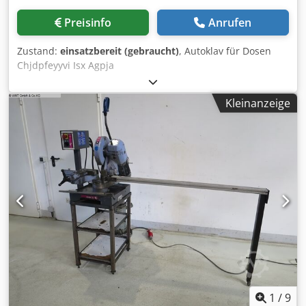
Preisinfo
Anrufen
Zustand:
einsatzbereit (gebraucht)
, Autoklav für Dosen
Chjdpfeyyvi Isx Agpja
Kleinanzeige
1
/
9