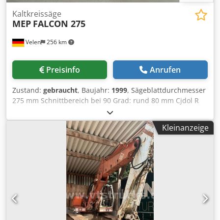
Kaltkreissäge
MEP
FALCON 275
Velen
256 km
Preisinfo
Anrufen
Zustand:
gebraucht
, Baujahr:
1999
, Sägeblattdurchmesser
275 mm Schnittbereich bei 90 Grad: rund 80 mm Cjdol R
Nnnopfx Agpoha Schnittbereich bei 90 Grad: vierkant 70
mm Schnittbereich bei 90 Grad: flach 100 x 60 mm
Kleinanzeige
Schnittbereich bei 45 Grad: rund 70 mm Schnittbereich bei
45 Grad: vierkant 60 mm Schnittbereich bei 60 Grad: flach
80 x 50 mm Spannbereich 110 mm Drehzahl 45 / 90 U/min
Gesamtleistungsbedarf 0,5 kW Maschinengewicht ca. 0,07
t Raumbedarf ca. 900 x 700 x 1600 m Manuelle
Kaltkreissäge mit: - Maschinenuntergestell -
Auflageschiene 1500mm