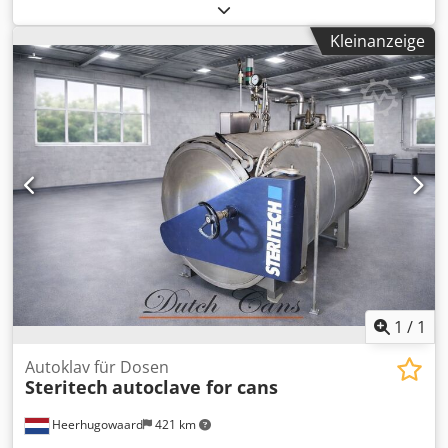
(7,48 PS)
, Schnittbreite (max.):
1.000 mm
,
Sägeblattdurchmesser:
550 mm
, Neigungsverstellung
Kleinanzeige
Sägeblatt:
45 °
, Ausstattung:
CE-Kennzeichnung,
Dokumentation/Handbuch, Sägeblattschutz
,
Bildschrimsteuerung; Parallelanschlag Abspeichern von 20
Programmen; Doppelrollwagen 3000mm 1000er
Schnittbreite Schnitthöhe 200 mm Tischverlängerung 840
mm Drei Drehzahlen möglich 3 4 5 T/Umin Cedpfxoy
Nyuao Agpsha
1
/
1
Autoklav für Dosen
Steritech
autoclave for cans
Heerhugowaard
421 km