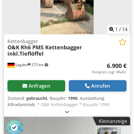
1
/
14
Kettenbagger
O&K
Rh6 PMS Kettenbagger
inkl.Tieflöffel
6.900 €
Legden
275 km
Festpreis zzgl. MwSt.
Anfragen
Anrufen
Zustand:
gebraucht
, Baujahr:
1990
, Ausstattung:
Allradantrieb
, * O&K Kettenbagger * Baujahr 1990
Cjdpfswpptljx Agpsha * Scheibe Defekt * Reparatur
Bedürftig * Arbeitsscheinwerfer * Tieflöffel ----Interne
Kleinanzeige
Fahrzeugnummer: 10119-----Irrtümer&Zwischenverkauf
vorbehalten