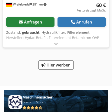
60 €
Wiefelstede
281 km
Festpreis zzgl. MwSt.
Anfragen
Anrufen
Zustand:
gebraucht
, Hydraulikfilter, Filterelement -
Hersteller: Hydac Betafit, Filterelement Betamicron OVP
Djdpfx Amsf Hk Sae Aock -Typ: 1.06.08 D 03 BN -
Abmessung: Ø 152 x 207 mm -Gewicht: 1,6 kg
Hier werben
Maschinensucher
Gratis im Store