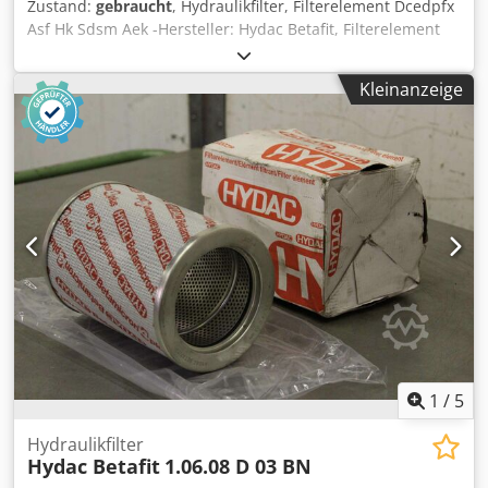
Zustand:
gebraucht
, Hydraulikfilter, Filterelement Dcedpfx
Asf Hk Sdsm Aek -Hersteller: Hydac Betafit, Filterelement
Betamicron OVP -Typ: 1.11.16 D 03 BH . 1262439 -
Abmessung: Ø 80 x 425 mm -Gewicht: 2,2 kg
Kleinanzeige
1
/
5
Hydraulikfilter
Hydac Betafit
1.06.08 D 03 BN