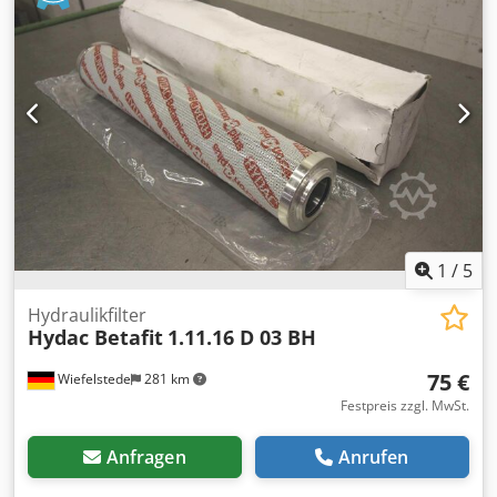
1
/
5
Hydraulikfilter
Hydac Betafit
1.11.16 D 03 BH
75 €
Wiefelstede
281 km
Festpreis zzgl. MwSt.
Anfragen
Anrufen