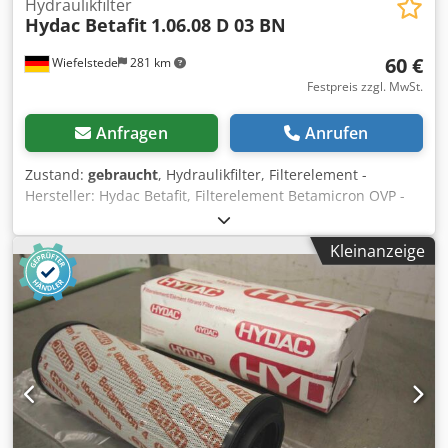
Hydraulikfilter
Hydac Betafit
1.06.08 D 03 BN
60 €
Wiefelstede
281 km
Festpreis zzgl. MwSt.
Anfragen
Anrufen
Zustand:
gebraucht
, Hydraulikfilter, Filterelement -
Hersteller: Hydac Betafit, Filterelement Betamicron OVP -
Typ: 1.06.08 D 03 BN -Abmessung: Ø 152 x 207 mm
Crsdpfjf Hk Saox Aglof -Gewicht: 1,6 kg
Kleinanzeige