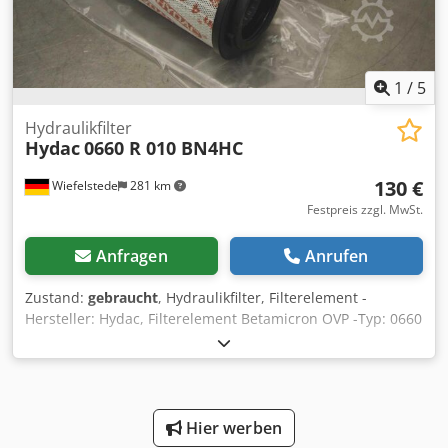
1
/
5
Hydraulikfilter
Hydac
0660 R 010 BN4HC
130 €
Wiefelstede
281 km
Festpreis zzgl. MwSt.
Anfragen
Anrufen
Zustand:
gebraucht
, Hydraulikfilter, Filterelement -
Hersteller: Hydac, Filterelement Betamicron OVP -Typ: 0660
R 010 BN4HC -Abmessung: Ø 115 x 334 mm -Gewicht: 1,8
kg Cjdpfx Agef Hk R Sslsrf
Hier werben