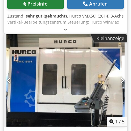
Preisinfo
Anrufen
Zustand:
sehr gut (gebraucht)
, Hurco VMX50i (2014) 3-Achs
Vertikal-Bearbeitungszentrum Steuerung: Hurco WinMax
Verfahrwege & Kapazität X-Achse Verfahrweg: 1270 mm Y-
Achse Verfahrweg: 660 mm Cedpfx Aoyx H Rtek Uoha Z-
Kleinanzeige
Achse Verfahrweg: 610 mm Tischgröße: 1500 x 660 mm
Maximale Tischbelastung: 2000 kg
1
/
5