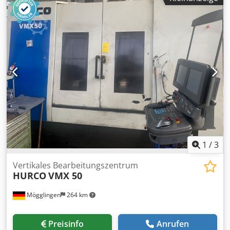
1500mm/660mm, max. Tischbelastung: ca. 1360kg,
Spindeldrehzahl: 10000U/min, Spindelaufnahme: SK40,
Hauptantriebsleistung: ca. 18,5kW, Werkzeugplätze: 24,
Vorschub X/Y: 30m/min, Vorschub Z: 20m/min, Eilgang X/Y:
30m/min, Eilgang Z: 20m/min, Betriebsstundenzähler
Spindel: ca. 7676h, Steuerung: Hurco Ultimax.
Maschinendimensionen X/Y/Z: ca.
3300mm/2800mm/3000mm, Maschinengewicht: ca.
9000kg. Besichtigung nach Absprache möglich. Cedpfx
Akszkvmfo Uoha
1
/
3
Vertikales Bearbeitungszentrum
HURCO
VMX 50
Mögglingen
264 km
Preisinfo
Anrufen