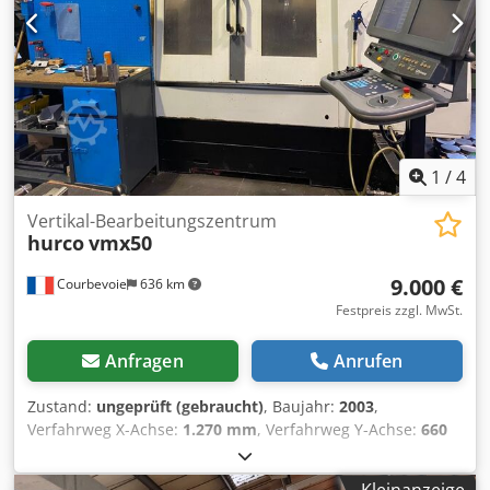
Spindelmotors Yaskawa und Transporthilfsmittel Hurco.
Dokumentation vorhanden. Besichtigung nach Absprache
möglich. Voraussichtlich ab Dezember 2026 verfügbar.
Chedpszdkn Defx Ak Uea
1
/
4
Vertikal-Bearbeitungszentrum
hurco
vmx50
9.000 €
Courbevoie
636 km
Festpreis zzgl. MwSt.
Anfragen
Anrufen
Zustand:
ungeprüft (gebraucht)
, Baujahr:
2003
,
Verfahrweg X-Achse:
1.270 mm
, Verfahrweg Y-Achse:
660
mm
, Verfahrweg Z-Achse:
640 mm
, Ultimax-Steuerung
neue BT 40 Spindel aus 2020 Drehzahl 10.000 U/min