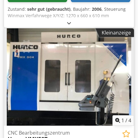
Zustand:
sehr gut (gebraucht)
, Baujahr:
2006
, Steuerung
Winmax Verfahrwege X/Y/Z: 1270 x 660 x 610 mm
Spindeldrehzahl 10.000 min-1 Chedpfx Akezfx Uno Usa
Werkzeugmagazin für 24 Wkz., SK 40 IKZ 20 bar
Kleinanzeige
Taschenfräsen mit Inseln Synchrongewindeschneiden
1
/
4
CNC Bearbeitungszentrum