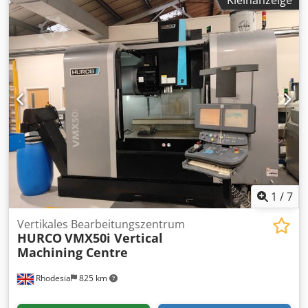
Kleinanzeige
Verfahrwege 1270X660X640 mm 24-fach
Werkzeugwechsler Cedsxu Ikqepfx Ak Ueha Späneförderer
1
/
7
Vertikales Bearbeitungszentrum
HURCO
VMX50i Vertical
Machining Centre
Rhodesia
825 km