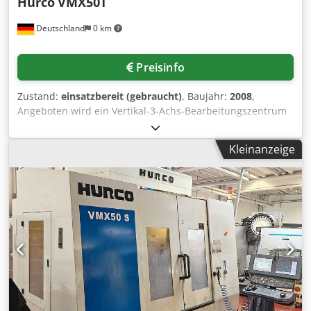
Hurco
VMX50T
Deutschland
0 km
Preisinfo
Zustand:
einsatzbereit (gebraucht)
, Baujahr:
2008
,
Angeboten wird ein Vertikal-3-Achs-Bearbeitungszentrum
Hurco inklusive Spindelinnenkühlung, 3D Tool und eines
Späneförderers. Verfahrwege X/Y/Z:
Kleinanzeige
1270mm/660mm/610mm, Betriebsstunden: ca. 47646h,
max. Spindeldrehzahl: 12000U/min, Werkzeugplätze: 40,
Werkzeugaufnahme: HSK40, Steuerung: Winmax.
Lagerschaden in der X-Achse. Im Jahr 2018 wurde eine
neue Spindel eingebaut. Besichtigung nach Absprache
möglich. Chsdpfx Akszghfxo Usa