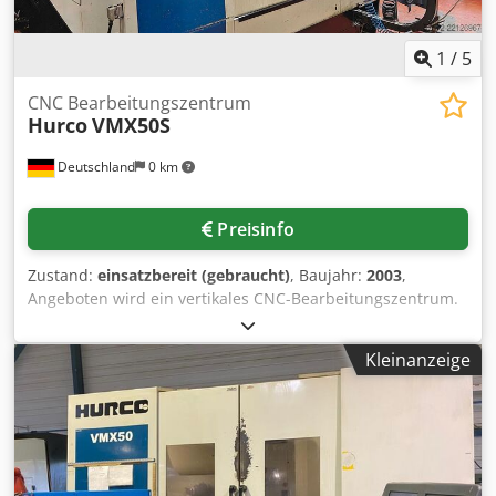
1
/
5
CNC Bearbeitungszentrum
Hurco
VMX50S
Deutschland
0 km
Preisinfo
Zustand:
einsatzbereit (gebraucht)
, Baujahr:
2003
,
Angeboten wird ein vertikales CNC-Bearbeitungszentrum.
Tischdurchmesser: 320mm, Verfahrwege X/Y/Z:
1270mm/660mm/610mm, Spindeldrehzahl: 16000U/min,
Kleinanzeige
Werkzeugaufnahme: SK40, Anzahl der Achsen: 4, Eilgang:
30000mm/min, Vorschub max.: 15240mm/min,
Spindelbohrung Rundtisch: 105mm, Spitzenhöhe
Rundtisch: 225mm, Steuerung: WINMAX MIL, Gesamtmaße
X/Y/Z: ca. 4750mm/3200mm/3000mm, Gewicht: ca. 9000kg,
Betriebsstunden: ca. 61762h. Inklusive eines