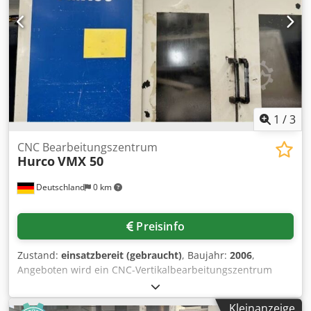
1
/
3
CNC Bearbeitungszentrum
Hurco
VMX 50
Deutschland
0 km
Preisinfo
Zustand:
einsatzbereit (gebraucht)
, Baujahr:
2006
,
Angeboten wird ein CNC-Vertikalbearbeitungszentrum
Hurco inklusive Ersatzteilen. Verfahrweg X/Y/Z:
1270mm/660mm/610mm, Tischdimensionen X/Y:
Kleinanzeige