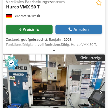
Vertikales Bearbeitungszentrum
Hurco
VMX 50 T
Biebrich
200 km
Preisinfo
Anrufen
Zustand:
gut (gebraucht)
, Baujahr:
2008
,
Funktionsfähigkeit:
voll funktionsfähig
, Hurco VMX 50 T,
Baujahr 2008, Steuerung Winmax, Werkzeugwechsler 40
fach, Hochdruckkühlung IKZ, Chjdpfx Aoy T Iwqok Uoa
Kleinanzeige
Spindeldrehzahl bis 12.000 U/min, Späneförderer,
Simulationsgrafik, Tasche mit Inseln, Synchron
Gewindebohrer, Helix, 3D Option, NC / Dialog Mix,
Oberflächen selektieren, Werkzeugwechsel Optimierung,
Werkzeug + Materialdatenbank, X Achse vermutlich Lager
defekt,