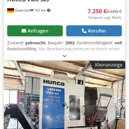
7.250 €
Gütersloh
161 km
8.600 €
Festpreis zzgl. MwSt.
Anfragen
Anrufen
Zustand:
gebraucht
, Baujahr:
2002
, Funktionsfähigkeit:
voll
funktionsfähig
, Das Bearbeitungszentrum ist durch einen
Hurco-Monteur überprüft worden und ohne
Beanstandung als voll funktionsfähig bewertet worden.
Kleinanzeige
Technische Daten - Verfahrbereiche: X 1.270 mm, Y 600
mm, Z 610 mm - Antriebsleistung: 30 kW - Drehzahl: 15.000
U/min. - Spindelaufnahme: SK 40 Typ B -
Vorschubgeschwindigkeit: bis 23 m/min. Arbeitstisch: -
Abmessung 1.500 mm x 660 mm - max. Werkstückgewicht
1.300 kg Steuerung: - Hurco Ultimax 4, inkl. Software für
die Frässimulation - elektronisches Handbedienpult -
Schnittstellen RS 232C / V24 Cedpfx Aex Iikbok Ujha - 2
Bildschirme zur Bearbeitung von Text und Graphik - 2
Softwareeinheiten zur Klartext- und ISO-Programmierung
Maschinenaufbau: - hohe Stabilität, auch zum Schruppen