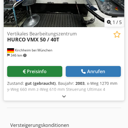
1
/
5
Vertikales Bearbeitungszentrum
HURCO
VMX 50 / 40T
Kirchheim bei München
346 km
Preisinfo
Anrufen
Zustand:
gut (gebraucht)
, Baujahr:
2003
, x-Weg 1270 mm
y-Weg 660 mm z-Weg 610 mm Steuerung Ultimax 4
Tischbelastung 1300 kg Drehzahl 10.000 U/min
Werkzeugwechseleinrichtung 24-fach Werkzeugaufnahme
SK 40 Chjdpoiv R Hlefx Ak Uea Antrieb 15 kW Tischgröße
1500x660 mm Gesamtleistungsbedarf kW
Maschinengewicht ca. 9 t Raumbedarf ca. 4,8x4,5x2,95 m
Versteigerungskonditionen