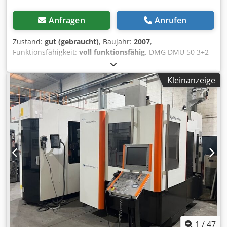
von ca. 380 mm eignet sich die Maschine besonders für
anspruchsvolle Dreharbeiten im allgemeinen
Anfragen
Anrufen
Maschinenbau sowie in der Serien- und
Einzelteilfertigung. Der stabile Aufbau mit Verfahrwegen
Zustand:
gut (gebraucht)
, Baujahr:
2007
,
von 234 mm in der X-Achse und 625 mm in der Z-Achse
Funktionsfähigkeit:
voll funktionsfähig
, DMG DMU 50 3+2
sowie einem Stangendurchlass von ca. 65 mm ermöglicht
Achsen SPINDEL überholt 01/2026 Steuerung Heidenhain
eine flexible Aufnahme unterschiedlichster
iTNC 530 Stunden : 11275h Programm x-Weg 500 mm y-
Kleinanzeige
Werkstückgeometrien – bei einer max. Nutzlast in der
Weg 450 mm z-Weg 400 mm Steuerung iTNC 530
Futterbearbeitung von 300 kg und einem max.
Heidenhain Drehzahlbereich - Hauptspindel 20 - 10.000
Ladegewicht von 500 kg. Die leistungsstarke Hauptspindel
min/-1 Werkzeugaufnahme SK 40 DIN 69871
mit 8″-Spannfuttergröße und bis zu 5.000 U/min
Tischaufspannfläche 700 x 500 mm max. Tischbelastung
gewährleistet hohe Zerspanleistung und Präzision. Die
500 kg T-Nuten 7x 14 x 63 mm Anzahl der Werkzeugplätze
Maschine ist mit einer modernen MAZATROL SmoothG-
30 pos. Dsdpfxsza T A De Agxjkr max. Werkzeuggewicht 6
Steuerung ausgestattet, die eine intuitive Bedienung,
kg Eilgang 24 m/min Vorschubkraft 4,5 kN
schnelle Programmierung sowie hohe Prozesssicherheit
Vorschubgeschwindigkeit 1 - 24.000 mm/min
bietet. Der 16-fach Werkzeugrevolver (VDI 40,
Gesamtleistungsbedarf 26 kVA Maschinengewicht ca. 4,5 t
Schnellwechselfunktion) ermöglicht flexible und effiziente
Raumbedarf ca. 4,5 x 3,5 x 2,3 m Späneförderer Handrad
Bearbeitungsprozesse auch bei komplexen
Messtaster Kühlmittelpistole sofort verfügbar
Fertigungsaufgaben. Der Reitstock (MT Nr. 5, 550 mm
Verfahrweg) sorgt zusätzlich für sicheren Halt bei langen
Werkstücken. Zur weiteren Prozesssicherheit und
1
/
47