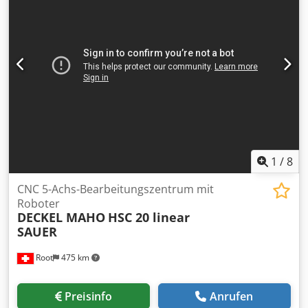
Zustand: Gebraucht, sehr gut, noch in Produktion
Betriebsstunden: 26.290 h Spindelstunden: 10.104 h X-
Achse: 650 mm Y-Achse: 765 mm Z-Achse: 520 mm A-
Achse: +30° bis -120° C-Achse: 360° Eilgang X-Achse: 40
m/min Eilgang Y-Achse: 40 m/min Eilgang Z-Achse: 36
m/min Dodpfx Agjymc Ngexskr Max. Tischbelastung: 500
kg Spindel: 16.000 U/min, 30/24 kW Werkzeugaufnahme:
HSK 63A Kühlmittel durch Spindel: 18 bar Höhe: 3.295 mm
Breite: 3.200 mm Länge: 4.585 mm Gewicht: 13.500 kg
1
/
8
CNC 5-Achs-Bearbeitungszentrum mit
Roboter
DECKEL MAHO
HSC 20 linear
SAUER
Root
475 km
Preisinfo
Anrufen