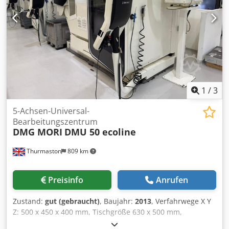
1
/
3
5-Achsen-Universal-
Bearbeitungszentrum
DMG MORI
DMU 50 ecoline
Thurmaston
809 km
Preisinfo
Anrufen
Zustand:
gut (gebraucht)
, Baujahr:
2013
, Verfahrwege X Y
Z: 500 x 450 x 400 mm, Tischgröße 630 x 500 mm,
Tischbelastung 200 kg, B-Achse -5/+110 Grad, C-Achse 360°