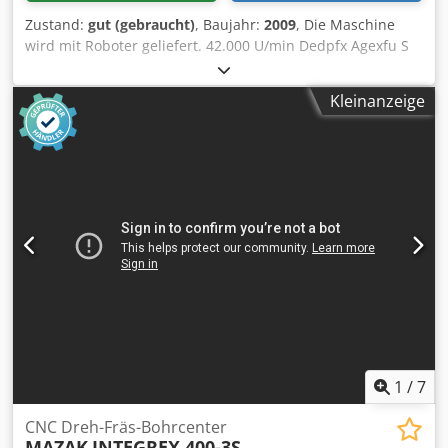
Zustand:
gut (gebraucht)
, Baujahr:
2009
, Die Maschine
wird mit Roboter geliefert. 42.000 U/min Dedpfx Agexfu S
Noxekr
Kleinanzeige
1
/
7
CNC Dreh-Fräs-Bohrcenter
MAZAK
INTEGREX 400-3S