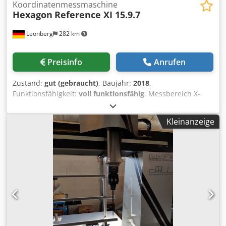
Koordinatenmessmaschine
Hexagon
Reference XI 15.9.7
Leonberg
282 km
Preisinfo
Anrufen
Zustand:
gut (gebraucht)
, Baujahr:
2018
,
Funktionsfähigkeit:
voll funktionsfähig
, Messbereich X-
Achse:
1.500 mm
, Messbereich Y-Achse:
900 mm
,
Messbereich Z-Achse:
700 mm
, Kaufen Sie Ihre
Kleinanzeige
Koordinatenmessmaschine beim größten Spezialisten für
KMGs mit 30 Jahren Erfahrung – Kneissl-Messtechnik.
Dedpfx Agsyg I Hdoxekr Mit KNEISSL-Approved erhalten Sie
eine Gebrauchtmaschine, die von A bis Z geprüft, getestet
und garantiert einsatzbereit ist – Qualität, der Sie
vertrauen können. Allgemeine Maschinendaten:
Maschinentyp: Reference XI 15.9.7 Baujahr: 2018
Hersteller: Hexagon Messbereich: 1500 x 900 x 700 mm
Zubehör: Tastkopfaufnahme: Messkopf HP-SX-5 Tastkopf:
+2 Wechselteller Zusätzliches Zubehör: Kalibrierkugel