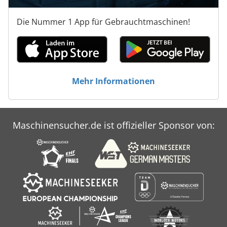
Gewindebohren, Fußpedal. Erreicht enge Toleranzen;
Branchen: Automotive, Luftfahrt, Medizintechnik,
Die Nummer 1 App für Gebrauchtmaschinen!
Maschinenbau, Uhren. Dsdpoyxn H Nsfx Agxjkr
Mehr Informationen
Maschinensucher.de ist offizieller Sponsor von: