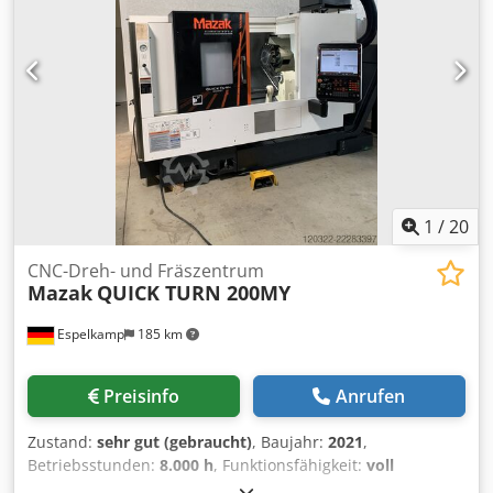
Renishaw Tastsystem Renishaw REVO-2 5-Achsen
Scanningsystem Tasterwechselsystem Renishaw (Preis
REVO ca. € 80.000,-- neu) Software Inspect3D Inca V6 neue
Lizenz(alle Sprachen) Urspruengliches Baujahr 2014,
Modernisiert 2017 und 2025 Dksdpfx Ajdv I Abjgxjr
Eintausch gegen andere CMM möglich
1
/
20
CNC-Dreh- und Fräszentrum
Mazak
QUICK TURN 200MY
Espelkamp
185 km
Preisinfo
Anrufen
Zustand:
sehr gut (gebraucht)
, Baujahr:
2021
,
Betriebsstunden:
8.000 h
, Funktionsfähigkeit:
voll
funktionsfähig
, Drehdurchmesser:
380 mm
, Leistung des