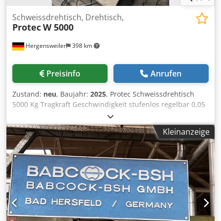
Schweissdrehtisch, Drehtisch,
Protec
W 5000
Hergensweiler
398 km
Preisinfo
Anrufen
Zustand:
neu
, Baujahr:
2025
, Protec Schweissdrehtisch
5000 Kg Tragkraft Geschwindigkeit stufenlos regelbar 0,05
- 0,5 U/min Handfernbedienung höhe 600mm
Durchmesser 1500mm Cedpjid Szcsfx Apnoha
Kleinanzeige
Fußfernbedienung Aufpreis