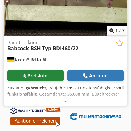
1
/
7
Bandtrockner
Babcock BSH
Typ BDl460/22
Beelen
184 km
Preisinfo
Anrufen
Zustand:
gebraucht
, Baujahr:
1995
, Funktionsfähigkeit:
voll
funktionsfähig
, Gesamtlänge:
36.000 mm
, Bügeltrockner,
Arbeitsbreite 4.600 mm, Länge 22.000 mm, davon 10.000
mm mit Presswalzen, separatem Press-Kühlfeld, Heizmittel
Heißwasser, halbautomatische Beschickungseinrichtung,
Typ BFT46 und Hubbühne, max. Furnierlänge: 4.600 mm,
Rollenbreite 600 mm, Gesamtlänge: 36.000 mm, 11
Ventilatoren, SPS Steuerung 2017 erneuert Cjdpov Hygfsfx