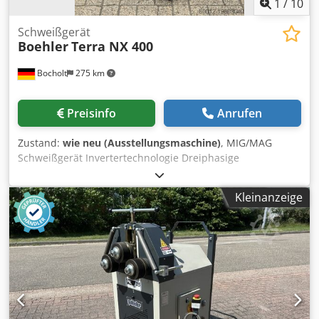
1
/
10
Schweißgerät
Boehler
Terra NX 400
Bocholt
275 km
Preisinfo
Anrufen
Zustand:
wie neu (Ausstellungsmaschine)
, MIG/MAG
Schweißgerät Invertertechnologie Dreiphasige
Spannungsversorgung, Schweißmaschine - Master
Software TERRA PME inklusive Technische Daten
Kleinanzeige
Stromversorgung Spannung (50/60 Hz) : 3x400 ±15%
Maximale Eingangsleistung : 22.9 kVA Maximaler
Eingangsstrom : 31.1 A Leistungsfaktor PF : 0.73
Wirkungsgrad : 89% Träge Netzsicherung : 25 A
Leerlaufspannung : 61Vdc IP-Schutzklasse : IP23S
Isolationsklasse : H Stromversorgungskabel : 4x3mm2 - 5 m
Schweißen Einstellungsbereich : 3-400A Einschaltdauer
MIG/MAG - 40 °C: 40% - 400A 100% - Cjdpjw Rm Saefx