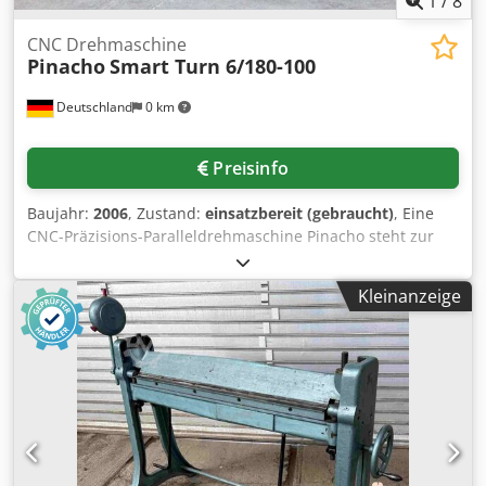
1
/
8
CNC Drehmaschine
Pinacho
Smart Turn 6/180-100
Deutschland
0 km
Preisinfo
Baujahr:
2006
, Zustand:
einsatzbereit (gebraucht)
, Eine
CNC-Präzisions-Paralleldrehmaschine Pinacho steht zur
Verfügung. Spitzenhöhe: 180mm, Spitzenweite: 750mm-
1000mm, Drehdurchmesser über
Kleinanzeige
Führungsbett/Längsschlitten/Querschlitten:
360mm/335mm/198mm, Bettbreite: 250mm, Bohrung:
42mm, Drehzahl: 4000U/min, Vorschub X/Z: 10m/min,
Eilgang X/Z: 10m/min. Reitstockschaftdurchmesser: 58mm,
Reitstockschaftlänge: 200mm, Morsekegel: MK3, min.
Durchgang der mitlaufenden/festen Lünette: 10mm, max.
Durchgang der mitlaufenden/festen Lünette:
70mm/114mm, Steuerung: Fanuc 0i. Dokumentation