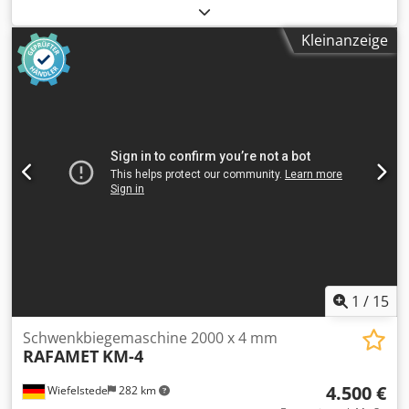
Wellendurchmesser: 40 mm Rollendurchmesser: 152-162
mm Umdrehungen: 8,5 pro Minute. Chjdohgiuhjpfx Apnsa
Kleinanzeige
Oberwalzenverstellung: 120 mm Kapazitätstabelle: im
Anhang Maschine in verschiedenen Ausführungen
erhältlich: Manuelle Verstellung, 3-Rollenantrieb usw.
1
/
15
Schwenkbiegemaschine 2000 x 4 mm
RAFAMET
KM-4
4.500 €
Wiefelstede
282 km