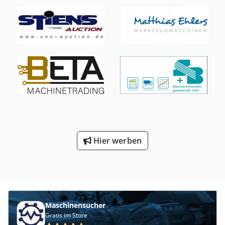
Apnsha Es ist ein zweiter Bügeltrockner ähnlicher Bauart
verfügbar.
Hier werben
Maschinensucher
Gratis im Store