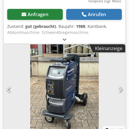
Festpreis zzgl. MwSt.
Anfragen
Anrufen
Zustand:
gut (gebraucht)
, Baujahr:
1988
, Kantbank,
Abkantmaschine, Schwenkbiegemaschine,
Gesenkbiegemaschine -Übergabe: im Ist-Zustand wie
besichtigt, siehe Fotos -Funktion: Handbetrieb (kein
Kleinanzeige
Automatikbetrieb) -Hersteller: RAFAMET
Schwenkbiegemaschine Typ KM-4 Chsdpfx Apsv Tpxqsnoa
-Antrieb: mechanisch -max. Arbeitsbreite: 2020 mm -max.
Blechdicke: 4 mm -Anschlag Tiefe: 750 mm -
Anschlussleistung: kW -Abmessungen: 3350/1540/H1510
mm -Gewicht: 3900 kg