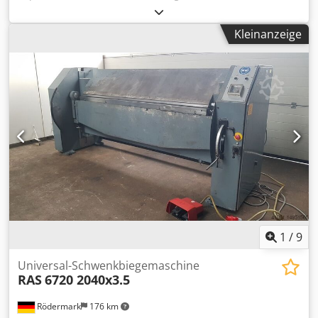
Zustellung der oberen Walze - Arbeitsposition horizontal
und vertikal - Lagerung der Wellen mit Kegelrollenlager -
Kleinanzeige
Verwendung von auswechselbaren Gleitschienen am
Fuehrungsschlitten - Walzendurchmesser 152/162 mm
Codpfx Ast Hwfnepnjha - Wellendurchmesser 40 mm -
Wellenumdrehungen 8,5 U/min - Antriebsmotor 1,1 kW -
Biegeleistung bis 60x10 mm hochkant - Rundrohr bis 80x2
mm - Winkeleisen 50x50x5 mm - Vollmaterial 35 mm -
Gewicht 400 kg
1
/
9
Universal-Schwenkbiegemaschine
RAS
6720 2040x3.5
Rödermark
176 km