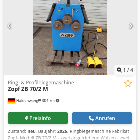
Frequenz (Hz) 50 Abmessungen LxBxH (mm) 1000 x 750 x
1400 Gewicht (Kg) ca 400 Stuckzahl auf Lager 4 Hergestellt
in Turkey Ø Durchmesser (mm) 50 Kommentare Unused
machines for competitive prices, multiple units in stock,
footpedal included
1
/
4
Ring- & Profilbiegemaschine
Zopf
ZB 70/2 M
Haldenwang
304 km
Preisinfo
Anrufen
Zustand:
neu
, Baujahr:
2025
, Ringbiegemaschine Fabrikat
Zopf- Modell ZB 70/2 M - zwei angetriebene Walzen - zwei