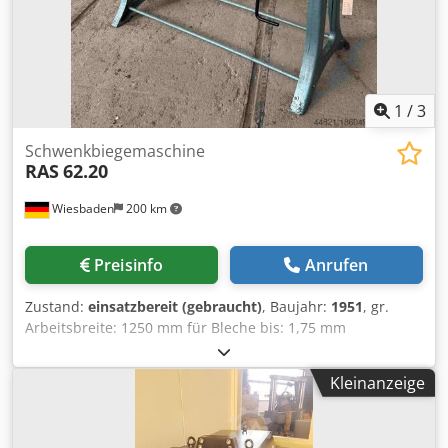
vorhanden. Eine Besichtigung vor Ort ist möglich Csdpfx
Apjwftcvsnoha
1
/
3
Schwenkbiegemaschine
RAS
62.20
Wiesbaden
200 km
Preisinfo
Anrufen
Zustand:
einsatzbereit (gebraucht)
, Baujahr:
1951
, gr.
Arbeitsbreite: 1250 mm für Bleche bis: 1,75 mm
Öffnungsweite Oberwange: 70 mm Verstellbarkeit
Biegewange: 50 mm Platzbedarf: 1880 x 740 x 1140 mm
Kleinanzeige
Chjdpfov D E R Dsx Apnsa