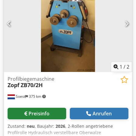
1
/
2
Profilbiegemaschine
Zopf
ZB70/2H
Soest
375 km
Preisinfo
Anrufen
Zustand:
neu
, Baujahr:
2026
, 2-Rollen angetriebene
Profilrolle Hydraulisch verstellbare Oberwalze