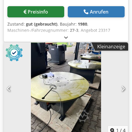
Preisinfo
Anrufen
Zustand:
gut (gebraucht)
, Baujahr:
1980
,
Maschinen-/Fahrzeugnummer:
27-3
, Angebot 23317
Technische Daten: - max. Arbeitsbreite 2040 mm - max.
Materialstärke bei 40 kp / mm² Festigkeit 3,5 mm -
Kleinanzeige
Biegewinkeleinstellung elektronisch vorwählbar 0 - 135 ° -
kleinster Biegeradius 1,25 x Blechdicke - kleinste
Innenbordhöhe 6 x Blechdicke - automatische
Folgesteuerung für einen kompletten Arbeitsablauf -
Bedienung über Hand-, bzw. Fußtaster - größte
Öffnungsweite / Hub der Oberwange 200 mm -
Höhenverstellbarkeit - der Biegewange 80 mm - der
Unterwange 80 mm - Oberwangenantrieb 400 V / 1,1 kW -
Biegewangenantrieb 400 V / 1,5 kW Chedpfxsrklfrs Apnoa -
manueller Hinteranschlag von vorne bedienbar -
Platzbedarf ca. B 3300 x H 1350 x T 1500 mm - Gewicht ca.
2600 kg
1
/
4