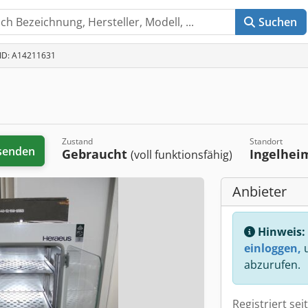
Suchen
-ID: A14211631
Zustand
Standort
senden
Gebraucht
Ingelhei
(voll funktionsfähig)
Anbieter
Hinweis:
einloggen,
u
abzurufen.
Registriert sei