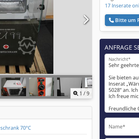
17 Inserate on
Bitte um 
ANFRAGE S
Nachricht*
1
/
9
Name*
schrank 70°C