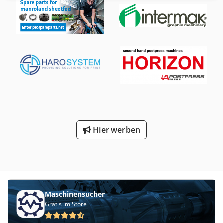
max. Geschwindigkeit 15.000/Stunde Gewicht ca. 49
Tonnen Abmessungen 11x4,3x2,3 m
Hier werben
Maschinensucher
Gratis im Store