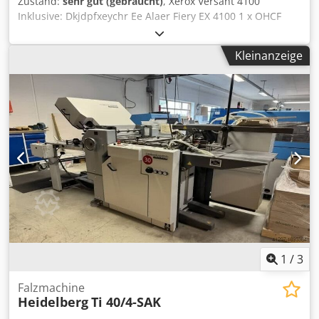
Zustand:
sehr gut (gebraucht)
, Xerox Versant 4100
Inklusive: Dkjdpfxeychr Ee Alaer Fiery EX 4100 1 x OHCF
(Optional Heißfixierung) FIM (Formular Inline-Mischer) C/Z-
Falzeinheit Broschürenfertiger Die Maschine ist in
Kleinanzeige
einwandfreiem Betriebszustand!
1
/
3
Falzmachine
Heidelberg
Ti 40/4-SAK