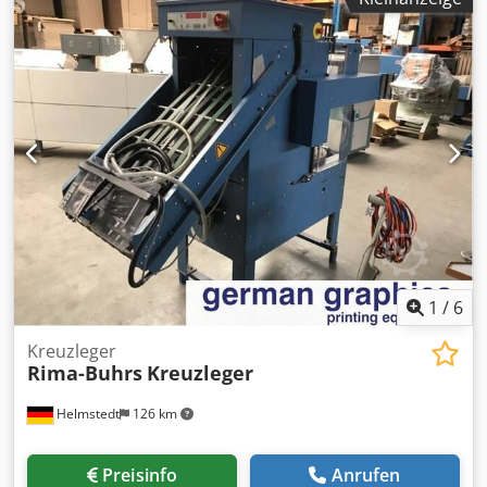
1
/
6
Kreuzleger
Rima-Buhrs
Kreuzleger
Helmstedt
126 km
Preisinfo
Anrufen