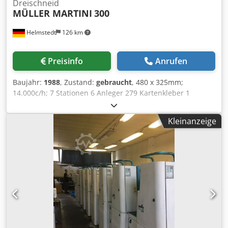
Dreischneid
MÜLLER MARTINI
300
Helmstedt
126 km
Preisinfo
Anrufen
Baujahr:
1988
, Zustand:
gebraucht
, 480 x 325mm;
14.000c/h; 7 Stationen 6 Anleger 279 Kartenkleber 1
Falzanleger 1529 Heftstation 300 Dksdpfxjbnczbj Alaer
Trimmer
Kleinanzeige