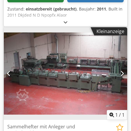
Zustand:
einsatzbereit (gebraucht)
, Baujahr:
2011
, Built in
2011 Dkjded N D Npopfx Alaor
Kleinanzeige
1
/
1
Sammelhefter mit Anleger und