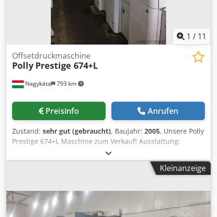
1
/
11
Offsetdruckmaschine
Polly
Prestige 674+L
Nagykáta
793 km
Preisinfo
Anrufen
Zustand:
sehr gut (gebraucht)
, Baujahr:
2005
, Unsere Polly
Prestige 674+L Maschine zum Verkauf! Ausstattung:
Baujahr: 2005 6 Druckwerke und eine Lackiereinheit
Maximales Papierformat: 520 x 740 (B2) Anzahl der Drucke:
Kleinanzeige
55 Millionen Alkoholfeuchtung Technotrans Hochauslage
und Non-Stop-Betrieb Graficontrol (Register, Farbzonen,
Feuchtung) Autoplate Waschanlage (Farbwalzen) Grafix IR-
Trockner Pulvereinrichtung Techkon Densito am Leitstand
angeschlossen CIP 4 System Dksdpfxoypardj Alaer