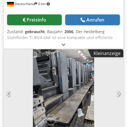
Deutschland
0 km
Preisinfo
Anrufen
Zustand:
gebraucht
, Baujahr:
2006
, Der Heidelberg
Stahlfolder Ti 40/4-SAK ist eine kompakte und effiziente
Falzmaschine fuer kleine bis mittelgrosse Druckereien. Er
verfuegt ueber 4 Taschen und ein SAK-Schuppensystem.
Kleinanzeige
Format: 400 x 650 mm Ausstattung: Zufuehrung Feeder-
Modus: Flachstapel-Feeder Typ: FI-40 Steuergeraet: DCT
500 Falzeinheiten 1. Einheit Typ: Ti-40 Jahr: 2004 Taschen:
4 Taschentyp: Kombi-Faltplatten Taschenkonfiguration:
manuell Rollenkonfiguration: manuell Walzenzustand:
gebrauchter Zustand Laermschutzhaube Djdpfxowcqxvo
Alajkr Seriennummer: F-00226 Auslage Auslageart:
Schuppenlieferung Technische Details Blattgroesse max:
400 x 650 mm Blattgroesse min: 80 x 100 mm Max.
mechanische Geschwindigkeit: 180 m/min.