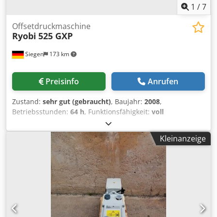
1
/
7
Offsetdruckmaschine
Ryobi
525 GXP
Siegen
173 km
Preisinfo
Anrufen
Zustand:
sehr gut (gebraucht)
, Baujahr:
2008
,
Betriebsstunden:
64 h
, Funktionsfähigkeit:
voll
funktionsfähig
, Farbkanäle:
5
, Papierbreite (min.):
375
mm
, Papierbreite (max.):
520 mm
, - Ryobi PCS-H -
Kleinanzeige
Wendung 2:3 / 5:0 - RYOBI halbautomatischer
Plattenwechsler - IR Trockner - Puderapparat Grafix Digital
3000 - Elektronische Seitenmarkenkontrolle - elektronische
Doppelbogenkontrolle - Ultraschall-Doppelbogenkontrolle -
Hochstapel Ausleger Djdpfxjzduu Us Alajkr -
Schuppenanleger - automatische
Gummituchwascheinrichtung