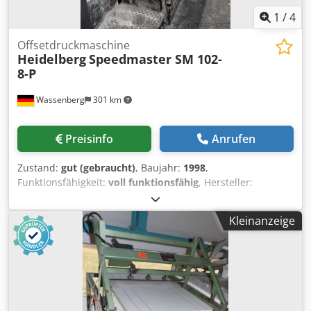
1
/
4
Offsetdruckmaschine
Heidelberg
Speedmaster SM 102-
8-P
Wassenberg
301 km
Preisinfo
Anrufen
Zustand:
gut (gebraucht)
, Baujahr:
1998
,
Funktionsfähigkeit:
voll funktionsfähig
, Hersteller:
Heidelberg Modell: Speedmaster 102-8-P Baujahr: 1998
Drucke: 359 Millionen Ausstattung: - CP Tronic Leitstand -
Kleinanzeige
CPC 1-04 Farbsteuerung - Alcolor Feuchtwerk - Autoplate
Plattenwechselsystem Weitere Merkmale: - Automatische
Gummituchwaschanlage - Autoregister - Elektronische
Doppelbogenkontrolle - Elektronische
Seitenmarkenkontrolle - Hohe Auslage (High Pile Delivery) -
Bogenentkräusler (Sheet De-curler) - Antistatik-System -