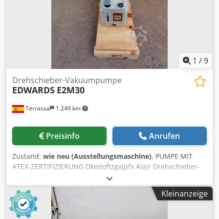
1
/
9
Drehschieber-Vakuumpumpe
EDWARDS
E2M30
Terrassa
1.249 km
Preisinfo
Anrufen
Zustand:
wie neu (Ausstellungsmaschine)
, PUMPE MIT
ATEX-ZERTIFIZIERUNG Dkedoftzgxjpfx Alajr Drehschieber-
Vakuumpumpe im Ölbad. Auf Lager verfügbar. Komplett
überholte Pumpe. Mit Garantie. Nennfördermenge: 30 m3
Kleinanzeige
/ h bei 50Hz. Endvakuum: 1x10^-3 mbar abs. Jede Klärung,
zögern Sie nicht, uns zu kontaktieren.