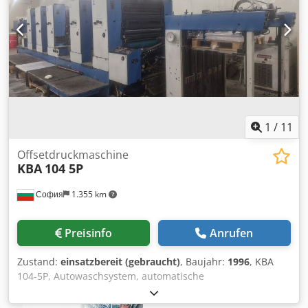
Inklusive Plattenstanze und Bieger Die Maschine war seit
einem Jahr nicht mehr in Produktion; laut meinen Tests
sind die Gummizylinder in 60%igem Zustand. Die Zylinder
sind unbeschädigt. Ein Test ist möglich, allerdings sind
weder Personal noch Hilfsmaterialien für den Druck
vorhanden, daher kann nur ein Papierdurchlauf-Test
durchgeführt werden. Die Maschine steht in Ungarn.
1
/
11
Offsetdruckmaschine
KBA
104 5P
София
1.355 km
Preisinfo
Anrufen
Zustand:
einsatzbereit (gebraucht)
, Baujahr:
1996
, KBA
104-5P, Autowaschsystem, automatische
Platteneinrichtung, IR-Trockner, Baujahr 1996 Format:
Djdpfx Asyi T Ncolaekr max - 72x104 cm min - 28x42 cm