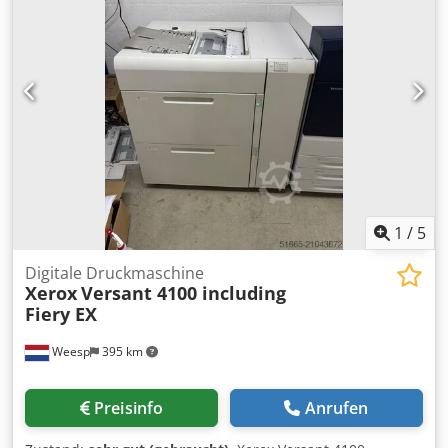
1
/
5
Digitale Druckmaschine
Xerox
Versant 4100 including
Fiery EX
Weesp
395 km
Preisinfo
Anrufen