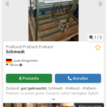
Stahlbleche in Anleger und Auslage - Super Blue
Ausstattung - Technotrans Kühl- und Umwälzsystem -
Weko Pudersprühgerät Max. Format: 720 × 1.020 mm
Dodjzd R Hgspfx Alajkr Maschinenart:
Bogenoffsetdruckmaschine Maschinentyp: 8-Farben
Wendemaschine (Perfector)
1
/
3
PräRund PräDeck PräKant
Schmedt
Lauda-Königshofen
186 km
Preisinfo
Anrufen
Zustand:
gut (gebraucht)
, Schmedt - PräRund - PräDeck -
PräKant, in einem guten Zustand, sofort Verfügbar Djdpfx
Aloh Dy Ivoaskr
Kleinanzeige