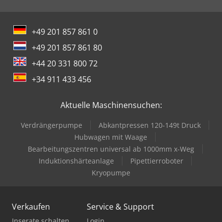
+49 201 857 861 0
+49 201 857 861 80
+44 20 331 800 72
+34 911 433 456
Aktuelle Maschinensuchen:
Verdrängerpumpe
Abkantpressen 120-149t Druck
Hubwagen mit Waage
Bearbeitungszentren universal ab 1000mm x-Weg
Induktionshärteanlage
Pipettierroboter
Kryopumpe
Verkaufen
Service & Support
Inserate schalten
Login