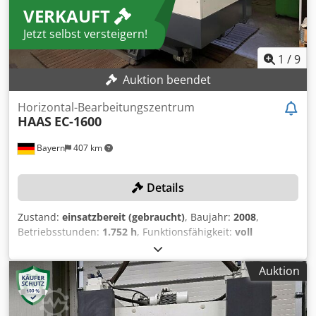
VERKAUFT
Jetzt selbst versteigern!
1
/
9
Auktion beendet
Horizontal-Bearbeitungszentrum
HAAS
EC-1600
Bayern
407 km
Details
Zustand:
einsatzbereit (gebraucht)
, Baujahr:
2008
,
Betriebsstunden:
1.752 h
, Funktionsfähigkeit:
voll
funktionsfähig
, Maschinen-/Fahrzeugnummer:
2052592
,
Verfahrweg X-Achse:
1.626 mm
, Verfahrweg Y-Achse:
1.270
Auktion
mm
, Verfahrweg Z-Achse:
813 mm
, Tischbelastung:
4.536
kg
, Spindeldrehzahl (max.):
6.000 U/min
, Kein
Mindestpreis - garantierter Verkauf zum höchsten Gebot!