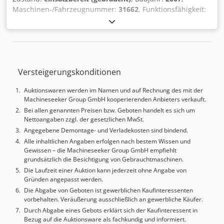
Maschinen-/Fahrzeugnummer:
31662
, Funktionsfähigkeit:
voll funktionsfähig
, Betriebsstunden:
15.513 h
,
Steuerungshersteller:
Cadman
, Biegekraft (max.):
137 t
,
Arbeitslänge:
3.100 mm
, TECHNISCHE DETAILS Presskraft:
1.350 kN Arbeitslänge: 3.100 mm MASCHINEN-DETAILS
CNC-Steuerung: Cadman Chedpfx Amjylwg Dozja Achsen:
Versteigerungskonditionen
Y1, Y2, X, X1, R, Z1, Z2 Betriebsstunden Einschaltstunden
Spannung: 15.513 h Einschaltstunden Motor: 28.347 h
Auktionswaren werden im Namen und auf Rechnung des mit der
AUSSTATTUNG CNC-Bombierung Winkelmesssystem (nicht
Machineseeker Group GmbH kooperierenden Anbieters verkauft.
angeschlossen) Wila hydraulische Ober- und
Bei allen genannten Preisen bzw. Geboten handelt es sich um
Unterklemmung
Nettoangaben zzgl. der gesetzlichen MwSt.
Angegebene Demontage- und Verladekosten sind bindend.
Alle inhaltlichen Angaben erfolgen nach bestem Wissen und
Gewissen – die Machineseeker Group GmbH empfiehlt
grundsätzlich die Besichtigung von Gebrauchtmaschinen.
Die Laufzeit einer Auktion kann jederzeit ohne Angabe von
Gründen angepasst werden.
Die Abgabe von Geboten ist gewerblichen Kaufinteressenten
vorbehalten. Veräußerung ausschließlich an gewerbliche Käufer.
Durch Abgabe eines Gebots erklärt sich der Kaufinteressent in
Bezug auf die Auktionsware als fachkundig und informiert.