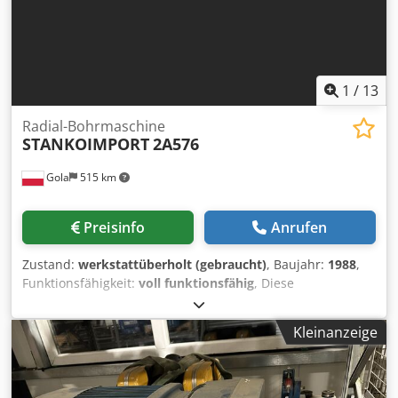
1
/
13
Radial-Bohrmaschine
STANKOIMPORT
2A576
Gola
515 km
Preisinfo
Anrufen
Zustand:
werkstattüberholt (gebraucht)
, Baujahr:
1988
,
Funktionsfähigkeit:
voll funktionsfähig
, Diese
Radialbohrmaschine 2A576 wurde komplett überholt und
auf volle Produktionsleistung gebracht. Technische
Kleinanzeige
Grunddaten: Bohrdurchmesser: in Stahl 80 mm / in
Gusseisen 100 mm Spindelstockverfahrweg entlang des
Arms: 2000 mm Maximaler Bohrradius: 2500 mm
Verfahrweg der Spindel: 500 mm Spindel: ISO50 Stufenlos