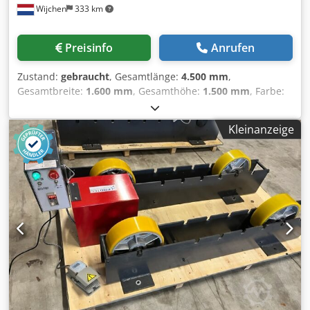
Wijchen
333 km
Preisinfo
Anrufen
Zustand:
gebraucht
, Gesamtlänge:
4.500 mm
,
Gesamtbreite:
1.600 mm
, Gesamthöhe:
1.500 mm
, Farbe:
Grau Leergewicht: 5.000 kg Preis: Auf Anfrage -
Dokumentation verfügbar: Nein - CE-Zertifikat vorhanden:
Kleinanzeige
Nein - Seriennummer: 0440922 - Ansteuerung:
Konventionell - Leistung [kW]: 18.5 - Spitzenhöhe [mm]:
315 - Drehdurchmesser Bett [mm]: 630 - Drehdurchmesser
Schlitten [mm]: 400 - Spitzenweite [mm]: 3000 -
Bettenbreite [mm]: 580 - Spindeldurchlass [mm]: 82 - Min.
Spindeldrehzahl [rpm]: 9 - Max. Spindeldrehzahl [rpm]:
1120 - Optionen: Dreibackenfutter, Vierzahnfutter -
Transportmaße: 4500mm x 1600mm x 1500mm (l x b x h) -
Transportgewicht [kg]: 5000kg - Transportpakete [Stk.]: 1
Crsdjx Ryv Tjpfx Adwsf Finanzielle Informationen
Mehrwertsteuer: Der angegebene Preis versteht sich zzgl.
Mehrwertsteuer Mehrwertsteuer/Differenzbesteuerung:
Mehrwertsteuer abzugsfähig für Unternehmer Lieferung