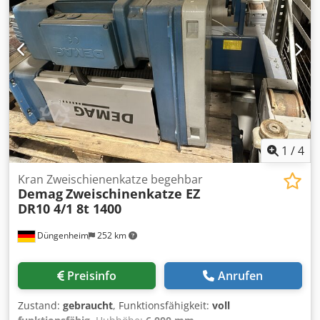
einstellbarer Spindelvorschub Spindeldrehzahlbereich: 2-
1600 U/min. Säulendurchmesser: 500 mm Motorleistung
des Hauptantriebs: 7,5 kW Abmessungen L/B/H:
4180/1280/4125 mm Gewicht: 12 Tonnen Diese
Bohrmaschine erfüllt die Mindestanforderungen für
Sicherheit und Gesundheitsschutz gemäß der Richtlinie
2009/104/EG, bekannt als "Werkzeugrichtlinie". Cjdpfxsur
H I Nj Adworf Die Maschine steht zur Überprüfung unter
Strom in unserem Lager in Zentralpolen bereit.
1
/
4
Kran Zweischienenkatze begehbar
Demag
Zweischinenkatze EZ
DR10 4/1 8t 1400
Düngenheim
252 km
Preisinfo
Anrufen
Zustand:
gebraucht
, Funktionsfähigkeit:
voll