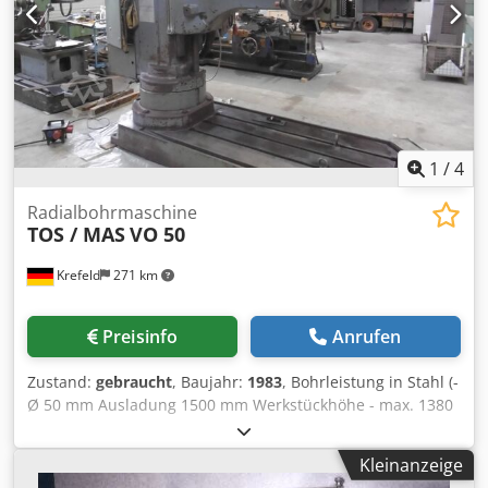
1
/
4
Radialbohrmaschine
TOS / MAS
VO 50
Krefeld
271 km
Preisinfo
Anrufen
Zustand:
gebraucht
, Baujahr:
1983
, Bohrleistung in Stahl (-
Ø 50 mm Ausladung 1500 mm Werkstückhöhe - max. 1380
mm Bohrleistung in Guß (-Ø 60 mm Abstand Spindelmitte
bis Säule 320 - 1250 mm Schwenkbereich +/- 180 °
Kleinanzeige
Aufspannfläche der Grundplatte 2640 x 1000 mm