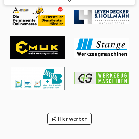
SINUMERIK 840 Lagerort: Halberstadt Ursprungsland:
Germany X-Weg: 16000 mm Y-Weg: 5150 mm Z-Weg: 1600
mm W-Achse: 2100 mm V - Achse: 2000 mm B-Achse: 0 -
360 ° Credjyagidspfx Adwjf Spindeldurchmesser: 200 mm
Tischbelastung: 80.000 kg Werkzeugaufnahme: SK 60 / SK
50 Drehzahl: 1000 U/min Rundtischdurchmesser: 3500 x
3000 mm Zusatzinformationen: inkl. Winkelkopf Maschine
kann unter Strom besichtigt werden.
Hier werben