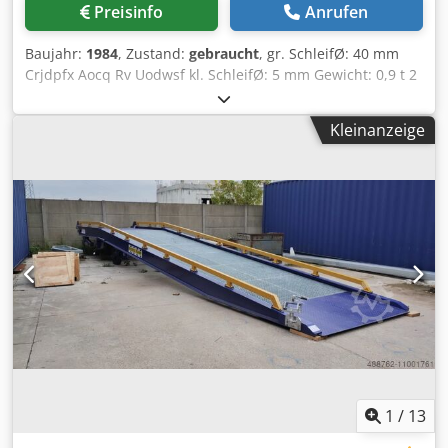
Preisinfo
Anrufen
Baujahr:
1984
, Zustand:
gebraucht
, gr. SchleifØ: 40 mm
Crjdpfx Aocq Rv Uodwsf kl. SchleifØ: 5 mm Gewicht: 0,9 t 2
Schleifscheiben mit Flansch 8 Spannzangen 1
Kuehlmittelbehaelter mechanischer Vorschub mit
Kleinanzeige
Festanschlag Die Gelenkwelle fuer den Werkstueckantrieb
ist ausgeschlagen
1
/
13