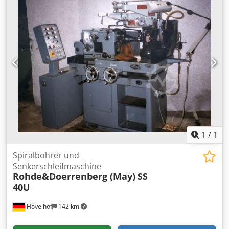
Drehmoment an der Spindel 310 Nm Bohrspindel-Ø/
Aufnahme 75 mm /MK 5 Bohrspindelhub 310 mm
Spindeldrehzahlen 28 - 2500 U/min Credjtv Ikljpfx Adwsf
Vorschub: 0,05 - 2 mm/U Antriebsleistung 4 kW
Maschinengewicht ca. 4,3 t Raumbedarf ca. 3,2 x 1 x 2,75
m Würfeltisch 500 x 500 x 500 mm,
1
/
1
Spiralbohrer und
Senkerschleifmaschine
Rohde&Doerrenberg (May)
SS
40U
Hövelhof
142 km