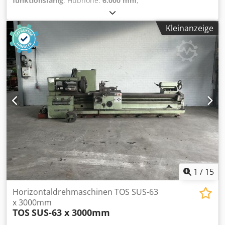
funktionsfähig
, Hubhöhe:
6.000 mm
,
Haupthubgeschwindigkeit:
5.000 mm/min
, in super
Zustand, inkl. Lastkollektivspeicher mit hoher Reserve, inkl.
Kleinanzeige
Unterflasche, Elektrik 400/230/24V, inkl. Zentralelektrik für
Kranfahrt etc.! !Vorteil Keine CAN Bus Steuerung! auch als
Craneset lieferbar Crsdpfx Aoq R N Tqedwjf
1
/
15
Horizontaldrehmaschinen TOS SUS-63
x 3000mm
TOS
SUS-63 x 3000mm