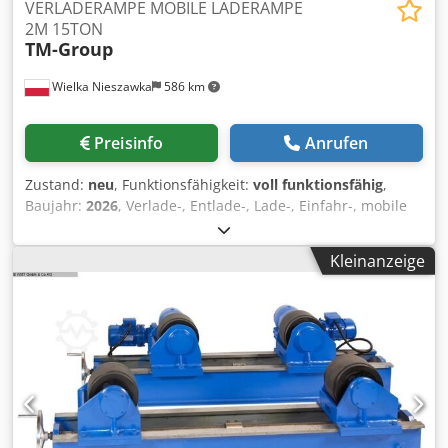
VERLADERAMPE MOBILE LADERAMPE
2M 15TON
TM-Group
Wielka Nieszawka
586 km
Preisinfo
Anrufen
Zustand:
neu
, Funktionsfähigkeit:
voll funktionsfähig
,
Baujahr:
2026
, Verlade-, Entlade-, Lade-, Einfahr-, mobile
Rampe 10-Tonnen-Rampe, 2 m Breite TM-GROUP EINE DER
BESTEN ENTSCHEIDUNGEN AUF DEM MARKT ✅
Kleinanzeige
Spezifikation: - Hersteller: TM-GROUP - Maximale
Tragfähigkeit: 15 Tonnen - Innere Rampenbreite: 2150 cm -
Rampengeländer auf beiden Seiten - Rampenrollen zum
Verschieben der Rampe - Zentraler Griff der Rampe für
das Verschieben mit einem Gabelstapler - Neigungswinkel-
und Klappenhöhenverstellung - Bewegliche
Rampenelemente mit Schmierstellen - Rampenwinde
ebenfalls enthalten - Gegen Aufpreis sind individuelle
Rampenmaße möglich - Höhenverstellung mit Motor