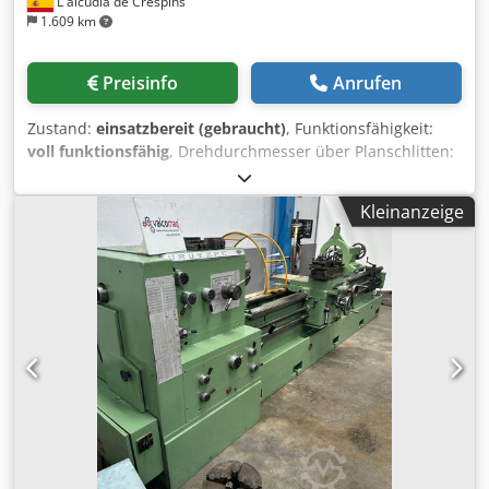
L'alcúdia de Crespíns
1.609 km
Preisinfo
Anrufen
Zustand:
einsatzbereit (gebraucht)
, Funktionsfähigkeit:
voll funktionsfähig
, Drehdurchmesser über Planschlitten:
550 mm
, Spindelbohrung:
72 mm
, Drehdurchmesser:
820
mm
, Drehlänge:
2.000 mm
, Drehmaschine GURUTZPE
Kleinanzeige
Modell Super AT 400/2000, mit 2.000 mm Spitzenweite,
Umlaufdurchmesser über Bett 820 mm, über Planschlitten
550 mm, im Bett­ausschnitt 1.150 mm, Spindeldurchmesser
140 mm, 24 Drehzahlen von 9 bis 500 U/min, mit fester
Lünette, ausgestattet mit einem montierten 3-Backen-
Futter mit Durchmesser 00 mm. Dodpfx Alozbz Anjhekr