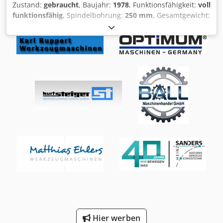
Zustand:
gebraucht
, Baujahr:
1978
, Funktionsfähigkeit:
voll
funktionsfähig
, Spindelbohrung:
250 mm
, Gesamtgewicht:
11.000 kg
, Marke: Gurutzpe Modell: Super AT 8000/600
Dkedsyc R I Ajpfx Alhjr Spitzenweite: 8.000 mm
Umlaufdurchmesser über Bett: 1.200 mm
Umlaufdurchmesser über Schlitten: 910 mm
Spindelbohrung: 250 mm Aussparung: - Zulässiger
Durchmesser: 1.500 mm - Länge vor der Spindel: 410 mm
Motorisierter Schlitten Maximales zulässiges
Werkstückgewicht zwischen den Spitzen: 3.500 kg
Maximales zulässiges Werkstückgewicht mit einer Lünette:
4.400 kg Maximales zulässiges Werkstückgewicht mit zwei
Lünetten: 5.300 kg Motorleistung: 15 PS Gewicht: 11.000 kg
Inklusive: - TdG 3-Backen-Futter 520 mm mit Innen-,
Außen- sowie weichen Backen - Planscheibe 1.100 mm -
Geschlossene Lünette 500 mm - Offene Stützlünette 800
mm - Offene Turmlünette 100 mm - Verschiedene
Drehwerkzeuge - 4-Backen-Futter 700 mm mit 250 mm
Spindelbohrung - 4-Backen-Futter 800 mm mit 250 mm
Spindelbohrung Baujahr der Drehmaschine: 1978
*Originale Betriebsanleitung vorhanden
Hier werben