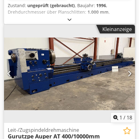
Zustand:
ungeprüft (gebraucht)
, Baujahr:
1996
,
Drehdurchmesser über Planschlitten:
1.000 mm
,
Drehlänge:
4.000 mm
, Drehdurchmesser:
1.450 mm
,
Spindelbohrung:
150 mm
, Drehzahl (max.):
560 U/min
,
Kleinanzeige
Gesamtgewicht:
20.000 kg
, CNC NUM T Plus Kapazität 4000
x 1450 mm über Bett 1000 mm über Planschlitten Dsdpfx
Aloyzhrkehekr Vierbackenfutter 1200 mm Lünette
automatischer Revolverkopf Werkzeughalter-Set Gewicht
20.000 kg
1
/
18
Leit-/Zugspindeldrehmaschine
Gurutzpe
Auper AT 400/10000mm