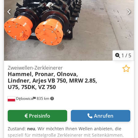
verfügbare Stufen: von 16 bis 1.000 U/min Motor: Leistung:
10 PS Ausstattung: Fagor Positionsanzeige
Schnellwechselrevolver Selbstzentrierendes und
einstellbares 4-Backen-Futter Dkodpfx Alowtwqajhsr
Lünette Gesamtzustand: Drehmaschine in gutem Zustand
1
/
5
Zweiwellen-Zerkleinerer
Hammel, Pronar, Olnova,
Lindner, Arjes
VB 750, MRW 2.85,
U75, 75DK, VZ 750
Dębowica
835 km
Preisinfo
Anrufen
Zustand:
neu
, Wir möchten Ihnen Wellen anbieten, die
speziell für mittelgroße Zerkleinerer mit Seitenkämmen,