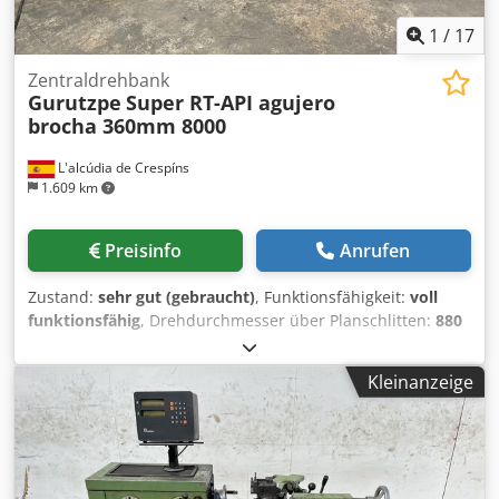
1
/
17
Zentraldrehbank
Gurutzpe
Super RT-API agujero
brocha 360mm 8000
L'alcúdia de Crespíns
1.609 km
Preisinfo
Anrufen
Zustand:
sehr gut (gebraucht)
, Funktionsfähigkeit:
voll
funktionsfähig
, Drehdurchmesser über Planschlitten:
880
mm
, Spindelbohrung:
360 mm
, Drehdurchmesser:
1.300
mm
, Umlaufdurchmesser über Bettschlitten:
1.600 mm
,
Kleinanzeige
Gurutzpe Super RT-API Drehmaschine – Spindelbohrung:
360 mm x 8000 mm Spitzenweite Beschreibung Hersteller:
Gurutzpe Dsdoxacn Ispfx Alhjkr Modell: Super RT-API
Maschinentyp: Automatische Leit- und
Zugspindeldrehmaschine, ideal für Unternehmen der Öl-