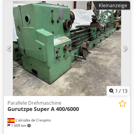
Zustand: neuwertig
Heidenhain digital bemesserung Durchmesser Futter: 155
Kleinanzeige
mm Drehzahl: 2000 Umw/Min Djdjmw Ukcopfx Alhjkr
Abmasse: 150x85x155 cm LxBxH
1
/
13
Parallele Drehmaschine
Gurutzpe
Super A 400/6000
L'alcúdia de Crespíns
1.609 km