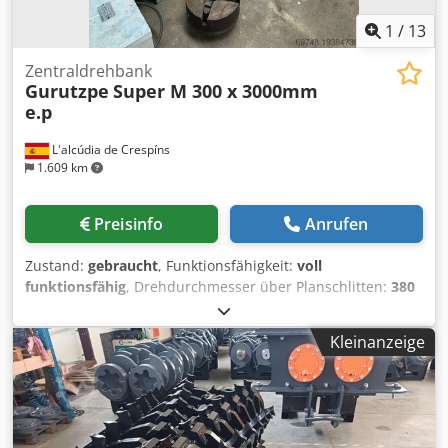
1
/
13
Zentraldrehbank
Gurutzpe
Super M 300 x 3000mm
e.p
L'alcúdia de Crespíns
1.609 km
Preisinfo
Anrufen
Zustand:
gebraucht
, Funktionsfähigkeit:
voll
funktionsfähig
, Drehdurchmesser über Planschlitten:
380
mm
, Spindelbohrung:
72 mm
, Drehdurchmesser:
600
mm
, Hersteller: Gurutzpe Modell: Super M 300 Zulässige
Kleinanzeige
Abmessungen: Spitzenweite: 3.000 mm
Umlaufdurchmesser über Bett: 600 mm
Umlaufdurchmesser über Support: 360 mm
Umlaufdurchmesser in der Bettbrücke: 780 mm Bettbreite:
415 mm Spindelbohrung: 72 mm Drehzahlen: 18