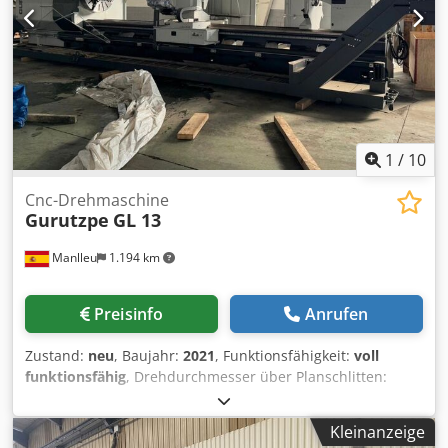
1
/
10
Cnc-Drehmaschine
Gurutzpe
GL 13
Manlleu
1.194 km
Preisinfo
Anrufen
Zustand:
neu
, Baujahr:
2021
, Funktionsfähigkeit:
voll
funktionsfähig
, Drehdurchmesser über Planschlitten:
1.000 mm
, Spindelbohrung:
110 mm
, Drehdurchmesser:
1.300 mm
, Spitzenhöhe in Kurbel:
710 mm
, Spitzenbreite:
Kleinanzeige
890 mm
, Drehlänge:
6.000 mm
, Gesamtlänge:
11.920 mm
,