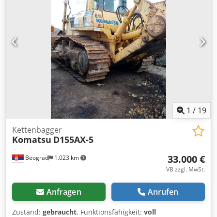
550 mm und einem Drehdurchmesser am Planschliff von
1.150 mm. Der Durchmesser des Bohrers beträgt 76,5 mm.
Sie verfügt über 24 Geschwindigkeiten von 9-500 U/min
und eine feststehende Zentrierscheibe. Es ist eine
dreiteilige Universalspannplatte mit einem Durchmesser
von 400 mm montiert. Zusätzlich ist eine vierteilige,
unabhängige Spannplatte mit einem Durchmesser von 600
mm vorhanden. Der Gesamtzustand ist gut. Dksdpfx
Aozmp Afslher
1
/
19
Kettenbagger
Komatsu
D155AX-5
33.000 €
Beograd
1.023 km
VB zzgl. MwSt.
Anfragen
Anrufen
Zustand:
gebraucht
, Funktionsfähigkeit:
voll