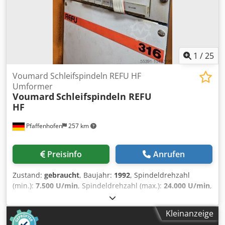
1
/
25
Voumard Schleifspindeln REFU HF
Umformer
Voumard
Schleifspindeln REFU
HF
Pfaffenhofen
257 km
Preisinfo
Anrufen
Zustand:
gebraucht
, Baujahr:
1992
, Spindeldrehzahl
(min.):
7.500 U/min
, Spindeldrehzahl (max.):
24.000 U/min
,
4 Motor - Schleifspindeln ( Flüssigkeitsgekühlt, Sperrluft /
Ölnebelschmierung) samt dem REFU HF-Umformer Dkjdpfx
Kleinanzeige
Alel Tn Afjher z.B. zur Versorgung der Spindeln von einer