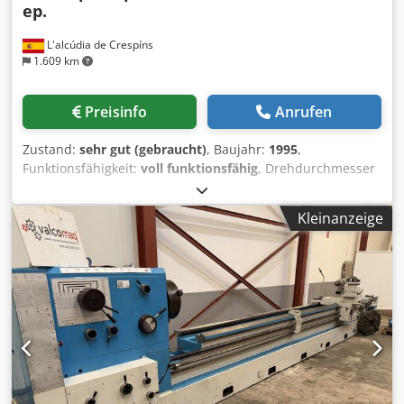
ep.
L'alcúdia de Crespíns
1.609 km
Preisinfo
Anrufen
Zustand:
sehr gut (gebraucht)
, Baujahr:
1995
,
Funktionsfähigkeit:
voll funktionsfähig
, Drehdurchmesser
über Planschlitten:
500 mm
, Spindelbohrung:
140 mm
,
Drehdurchmesser:
820 mm
, Umlaufdurchmesser über
Kleinanzeige
Bettschlitten:
800 mm
, GURUTZPE-Drehmaschine, Modell
Super AT 400/10000, mit einem breiteren Bett als beim
Standardmodell. Diese Drehmaschine hat einen Abstand
zwischen den Spitzen von 10.000 mm und ist mit einem
Revolver-System-Drehfutter ausgestattet, das zum
Herstellen langer Spindeln dient. Die Drehmaschine hat
eine Drehdurchmesser von 820 mm über dem Bett und
500 mm über dem Schlitten. Der Durchmesser der Spindel
beträgt 140 mm. Es besteht die Möglichkeit, eine doppelte
Drehscheibe zu montieren. Sie verfügt über 24