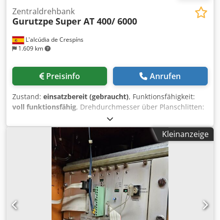
Zentraldrehbank
Gurutzpe
Super AT 400/ 6000
L'alcúdia de Crespíns
1.609 km
Preisinfo
Anrufen
Zustand:
einsatzbereit (gebraucht)
, Funktionsfähigkeit:
voll funktionsfähig
, Drehdurchmesser über Planschlitten:
550 mm
, Spindelbohrung:
77 mm
, Umlaufdurchmesser
über Bettschlitten:
800 mm
, GURUTZPE Drehmaschine
Kleinanzeige
Modell Super AT 400/6000, 6.000 mm zwischen den
Spitzen, Umlaufdurchmesser auf dem Bett 820 mm, auf
dem Querschlitten 550 mm, Umlaufdurchmesser im Hals
1150 mm, Schaftdurchmesser 76,5 mm, 24 Drehzahlen von
9-500 U/min, hat eine feste Lünette, hat ein montiertes 4-
Backenfutter mit einem Durchmesser von 800 mm,
insgesamt sehr guter Zustand Dkjdpfxjwd D Ito Alhor