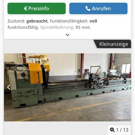
Preisinfo
Anrufen
Zustand:
gebraucht
, Funktionsfähigkeit:
voll
funktionsfähig
, Spindelbohrung:
82 mm
,
Drehdurchmesser:
820 mm
, Drehlänge:
6.000 mm
,
GURUTZPE-Drehmaschine Modell Super A, 6.000 mm
Kleinanzeige
zwischen den Spitzen, Umlaufdurchmesser auf dem Bett
820 mm, auf dem Schlitten 550 mm, im Ausschnitt 1.150
mm, Schaftdurchmesser 82 mm, motorisierter Schlitten, 16
Geschwindigkeiten von 9–500 U/min, hat 3 feste Lünetten.
Dksdev Rm Iwopfx Alhsr
1
/
13