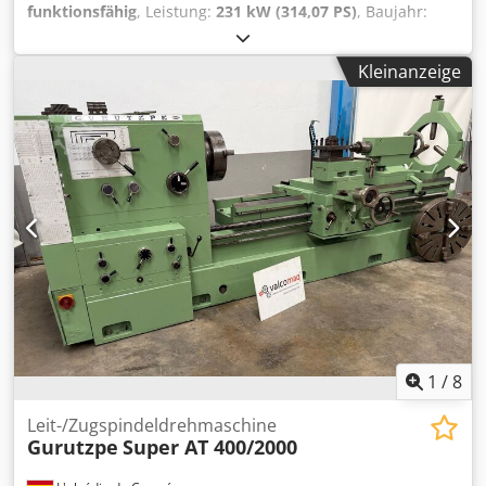
funktionsfähig
, Leistung:
231 kW (314,07 PS)
, Baujahr:
2004
, Maschinen-/Fahrzeugnummer:
KMTODO61E02076058
, voll funktionsfähig Dodpfx Aljylyp
Kleinanzeige
Uohokr
1
/
8
Leit-/Zugspindeldrehmaschine
Gurutzpe
Super AT 400/2000