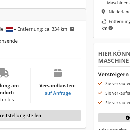
Maschinen
Niederlan
Entfernung
km
de
– Entfernung: ca. 334 km
ionsende
HIER KÖNN
MASCHINE
Versteigern 
Sie verkauf
lung am
Versandkosten:
ndort:
auf Anfrage
Sie verkaufe
tenlos
Sie verkaufe
eitstellung stellen