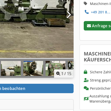
Maschinen-I
+49 201 8...
Anfrage 
MASCHINE
KÄUFERSC
Sichere Zah
1
/
15
Streng geprü
n beobachten
Persönliche
Auszahlung d
Warenüberg