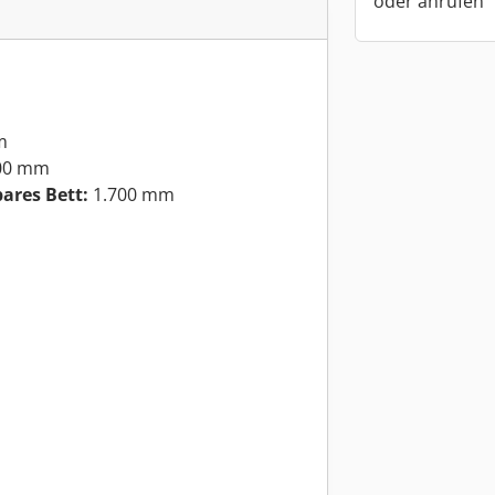
oder anrufen
m
00 mm
res Bett:
1.700 mm