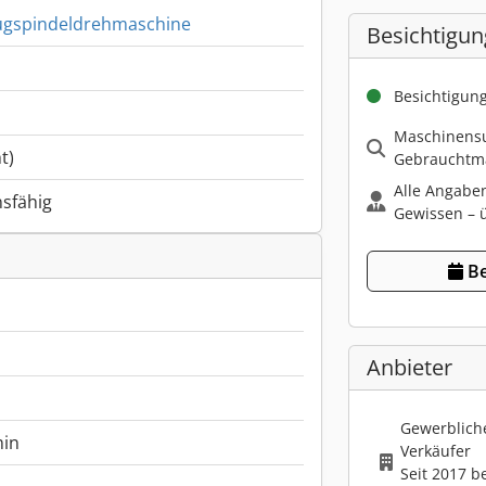
Zugspindeldrehmaschine
Besichtigun
Besichtigun
Maschinensu
t)
Gebrauchtma
Alle Angabe
nsfähig
Gewissen – ü
Be
Anbieter
Gewerbliche
min
Verkäufer
Seit 2017 b