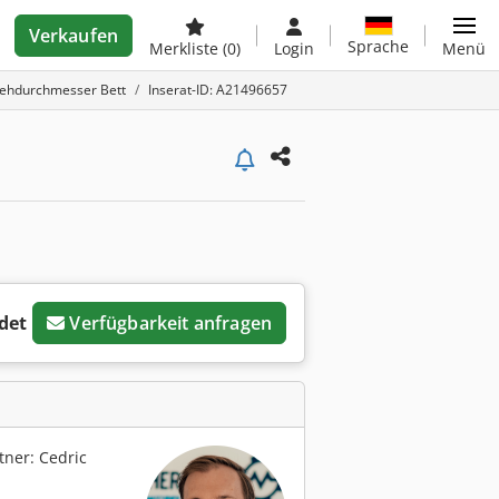
Verkaufen
Sprache
Merkliste
(0)
Login
Menü
rehdurchmesser Bett
Inserat-ID: A21496657
det
Verfügbarkeit anfragen
ner: Cedric