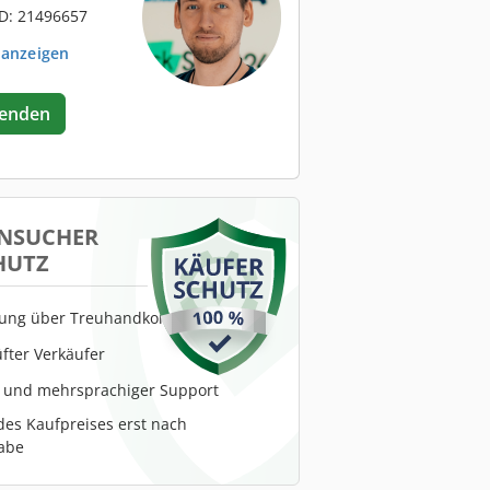
D: 21496657
 anzeigen
senden
NSUCHER
HUTZ
lung über Treuhandkonto
fter Verkäufer
r und mehrsprachiger Support
es Kaufpreises erst nach
abe