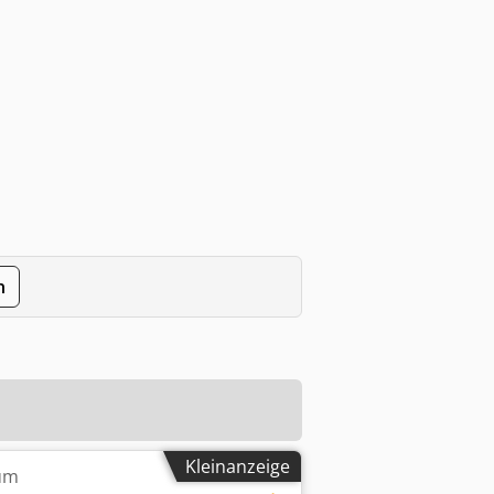
n
Kleinanzeige
um