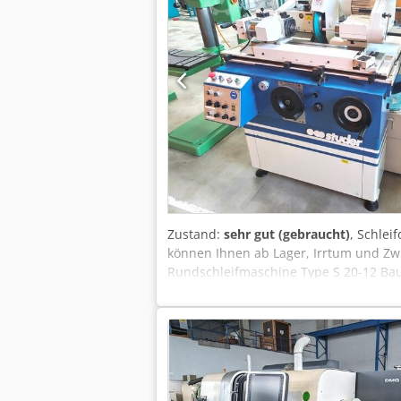
Zustand:
sehr gut (gebraucht)
, Schle
können Ihnen ab Lager, Irrtum und Zwi
Rundschleifmaschine Type S 20-12 Bau
Werkstück-Gewicht fliegend / zwischen
30 ° Schleifspindelstock Verstellweg
Schwenkbar (nach rechts) 15 / 30 ° Sc
Werkstückspindelstock Aufnahmekonus 
ca. 1.000 kg Zubehör / Sonderausstattu
Achse) • Vollautomatische Zyklen für E