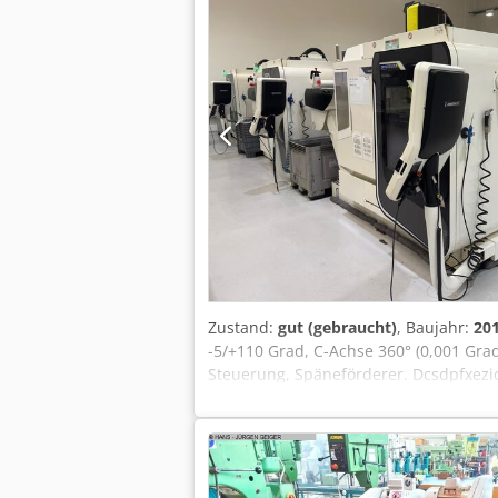
Zustand:
gut (gebraucht)
, Baujahr:
20
-5/+110 Grad, C-Achse 360° (0,001 Gr
Steuerung, Späneförderer. Dcsdpfxezi