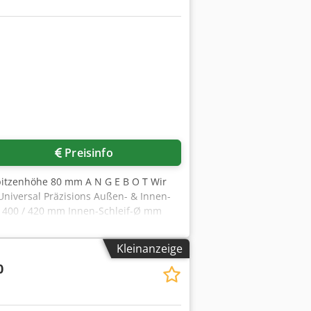
Preisinfo
pitzenhöhe 80 mm A N G E B O T Wir
Universal Präzisions Außen- & Innen-
e 400 / 420 mm Innen-Schleif-Ø mm
r aut. Weg 1 mm Tisch schwenkbar max.
m/Ø Vorschub 0,001 – 0,04 mm/Ø
Kleinanzeige
hleif-Vorrichtung, aufgebaut mm
0
ntrieb 5 kW - 400 V – 50 Hz Gewicht
talanzeige für die Zustellung (X-
ppen, Schlichten, Feinschlichten,