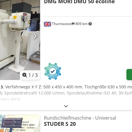
DMG MORI
DMU 50 ecoline
Thurmaston
809 km
1
/
3
13
, Verfahrwege X Y Z: 500 x 450 x 400 mm, Tischgröße 630 x 500 m
ad), Spindeldrehzahl 12.000 U/min, Spindelaufnahme ISO 40, 30-f
cmps Akrjk
Rundschleifmaschine - Universal
STUDER
S 20