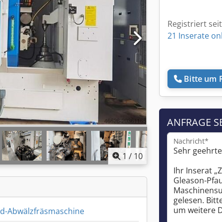
Registriert sei
21 Inserate on
Bitte um 
ANFRAGE S
Nachricht*
1
/
10
d-Abwälzfräsmaschine