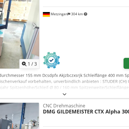
Metzingen
304 km
1
/
3
ifdurchmesser 155 mm Dcsdpfx Akjzbczxsrjk Schleiflänge 400 mm S
schenverkauf vorbehalten, unverbindlich anbieten : STUDER (CH) 
jahr Spitzenhöhe/Schleif-Ø 80 / 160 mm Spitzenweite/Schleifläng
 Spitzen 5 / 20 kg Tisch-Geschwindigkeit 0,1 – 3,5 m/min Kleinste
, max 170 mm Schnell-Verfahrweg 30 mm Einstechtiefe, max. 1,9 m
CNC Drehmaschine
hleifscheibenmaß: Bohrung x Breite x Æ 127 x 30 x 300 mm Innensc
DMG GILDEMEISTER
CTX Alpha 30
MK 2 Drehzahlen 60 – 1.200 U/min Spindelantrieb 2,2 kW Gesamta
ng: • Konventionelle elektrohydraulische Steuerung mit PHILIPS Digi
instechschleifen, Längsschleifen, Innenschleifen mit Eilgang, Schru