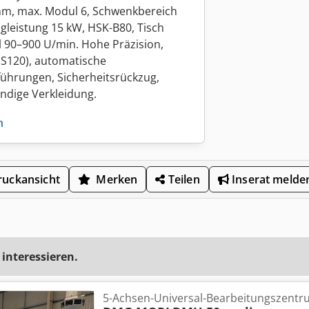
m, max. Modul 6, Schwenkbereich
gleistung 15 kW, HSK-B80, Tisch
 90–900 U/min. Hohe Präzision,
s S120), automatische
führungen, Sicherheitsrückzug,
ndige Verkleidung.
n
uckansicht
Merken
Teilen
Inserat melde
 interessieren.
5-Achsen-Universal-Bearbeitungszentr