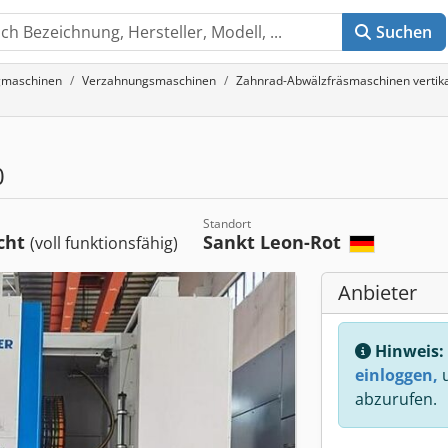
Suchen
gmaschinen
Verzahnungsmaschinen
Zahnrad-Abwälzfräsmaschinen verti
0
Standort
cht
Sankt Leon-Rot
(voll funktionsfähig)
Anbieter
Hinweis:
einloggen,
u
abzurufen.