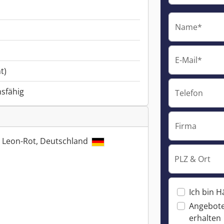
Name*
E-Mail*
t)
nsfähig
Telefon
Firma
. Leon-Rot, Deutschland
PLZ & Ort
Ich bin H
Angebote
erhalten