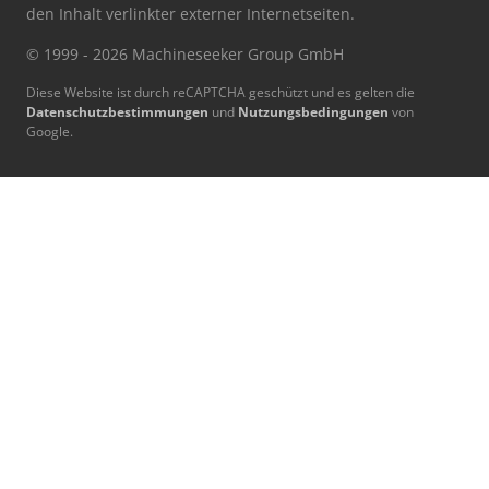
den Inhalt verlinkter externer Internetseiten.
© 1999 - 2026 Machineseeker Group GmbH
Diese Website ist durch reCAPTCHA geschützt und es gelten die
Datenschutzbestimmungen
und
Nutzungsbedingungen
von
Google.