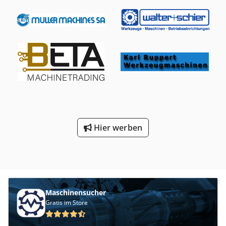
Elektronik) Arbeitsbereich: Ø 20 – Ø 80 mm Stablänge: 2,5 –
6,0 m Bearbeitungstoleranz: ISO h9 (h8 möglich) Abdreh-
Tiefe: bis zu 3,5 mm, abhängig vom Stahltyp Stahlsorten:
Kohlenstoffstahl, Wälzlagerstahl, Federstahl usw.
Vorschubgeschwindigkeit: digital einstellbar 0,5 – 12
m/min Umdrehungen des Schneidkopfes: bis zu 1700
U/min Schneidwerkzeuge: Zwei Sätze à 4 Messer mit
automatischer digitaler Positionierung (Dreieck- und
Langmesser) Automatischer Ladetisch mit Stabzähler
Einzugswalze mit motorisierter Höhenverstellung
Einzugsdruckrollen – 4 vertikale Rollen mit umgekehrtem
Gleichstrommotor Abdrehmaschine bestehend aus: -
Hier werben
Vorderes Führungssystem - Drehkopf mit 4 Messern -
Hinteres Führungssystem Stabauszugsschlitten
Hauptmotor und Getriebe Auspresswalzen – Zwilling
Ablagetisch mit motorisierter Höhenverstellung Sammler
mit Zähler und automatischer Sammlung der fertigen
Stäbe Dedpfx Aqswqb Scsqock Hydraulikaggregat –
Maschinensucher
komplett neu Schaltschrank – neu, zweiteilig.
Gratis im Store