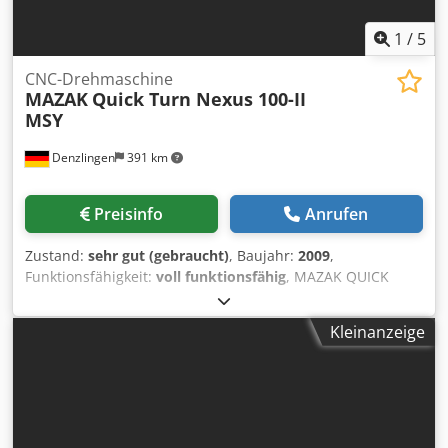
data, accessories and description of the machine are not
binding.
1
/
5
CNC-Drehmaschine
MAZAK
Quick Turn Nexus 100-II
MSY
Denzlingen
391 km
Preisinfo
Anrufen
Zustand:
sehr gut (gebraucht)
, Baujahr:
2009
,
Funktionsfähigkeit:
voll funktionsfähig
, MAZAK QUICK
TURN NEXUS 100-II MSY Max. Bearbeitungsdurchmesser:
280 mm Max. Bearbeitungslänge: 400 mm Max.
Kleinanzeige
Fräsdrehzahl: 4.500 U/min Max. Spindeldrehzahl: 6.000
U/min Max. Stangendurchmesser: 42 mm Maschine ist
ausgestattet mit: Dodpfoy S A Riex Aqqock - CNC-
STEUERUNG Mazatrol Matrix - KITAGAWA Dreibackenfutter
B-206 für Hauptspindel - KITAGAWA Dreibackenfutter B-
205 für 2te Spindel - Tool Eye - C-Achse - Y-Achse -