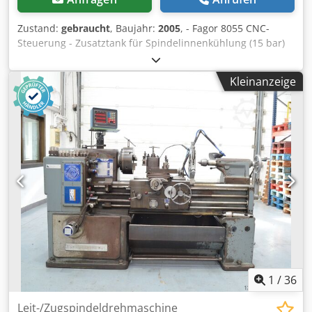
Zustand:
gebraucht
, Baujahr:
2005
, - Fagor 8055 CNC-
Steuerung - Zusatztank für Spindelinnenkühlung (15 bar)
400 Liter - Baujahr 2005 Technische Daten: - Verfahrwege
X/Y/Z: 610 / 455 / 520 mm - Eilgänge: 24 m/min - Drehzahl
Kleinanzeige
Arbeitsspindel: 8000 U/min - Werkzeugaufnahme: BT40
Dsdpfxetvf Hte Aqqeck - Tischgröße : 762 x 363 mm -
Tischbelastung max.: 350 kg - Motorleistung: 18 kW -
Betriebsspannung: 400 V - Gewicht: 3140 kg
1
/
36
Leit-/Zugspindeldrehmaschine