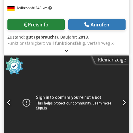
Heilbronn
243 km
Preisinfo
Anrufen
Zustand:
gut (gebraucht)
, Baujahr:
2013
,
Funktionsfähigkeit:
voll funktionsfähig
, Verfahrweg X-
Achse:
860 mm
, Verfahrweg Y-Achse:
560 mm
, Verfahrweg
Z-Achse:
600 mm
, CNC Steuerung Heidenhain iTNC530 24-
Kleinanzeige
fach Werkzeugwechsler el. Handrad Späneförderer IKZ
Absaugung Technische Daten / technical details: X-Weg /
X-travel 860 mm Dcsdoy Hqmhepfx Aqqjk Y-Weg / Y-travel
560 mm Z-Weg / Z-travel 600 mm Spindelaufnahme /
spindle taper SK 40 Drehzahlbereich / spindle speed 0-
10000 UpM /rpm Eilgang X,Y,Z / rapid feed X,Y,Z 24,24,20
m/min Tischaufspannfläche / table clamping area
1000x560 mm Werkzeugwechselmagazinplätze / number
of tool places in changer 24 Antriebleistung Spindel 40%ED
/ drive capacity spindle 40%ED 18,5 kW Gewicht ca. /
weight 6.500 kg Technische Daten, Zubehör und
Beschreibung der Maschine sind unverbindlich - Technical