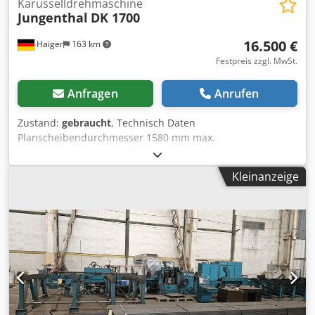
Karusselldrehmaschine
Jungenthal
DK 1700
16.500 €
Haiger
163 km
Festpreis zzgl. MwSt.
Anfragen
Anrufen
Zustand:
gebraucht
, Technisch Daten
Planscheibendurchmesser 1580 mm max.
Drehdurchmesser 1700 mm max. Drehhöhe
Querbalkensupport 1250 mm max. Drehhöhe
Kleinanzeige
Seitensupport 1160 mm Dcsdpfxswyn Nto Aqqsk max.
Planscheibenlast 12000 kg max. Entfernung Planscheibe
bis Querbalken-Unterkante 1210 mm max. Entfernung
Planscheibe bis Seitenstahlhalter-Unterkante 980 mm max.
Entfernung Planscheibe bis Revolverkopf-Unterkante 1420
mm 18 Spindeldrehzahlen 2,8 - 140 U/min 18
Vorschubstufen 0,063 - 3,15 mm/U Gesamtleistungsbedarf
55 kW Raumbedarf ca. 5300 x 3500 x 4100 mm Steuerung
konventionell