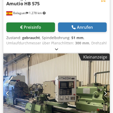
Amutio
HB 575
Balaguer
1.278 km
Preisinfo
Anrufen
Zustand:
gebraucht
, Spindelbohrung:
51 mm
,
Umlaufdurchmesser über Planschlitten:
300 mm
, Drehzahl
(max.):
2.500 U/min
, Dreibackenfutter Durchmesser:
300
mm
, Gebrauchte Drehmaschine Marke: Amutio Cazeneuve
Kleinanzeige
Modell: HB 575 Spitzenweite: 1.000 mm
Umlaufdurchmesser über Bett: 575 mm
Umlaufdurchmesser über Schlitten: 525 mm
Umlaufdurchmesser über Planschlitten: 300 mm
Spindelbohrung: 51 mm Drehzahlen: 32–2500 U/min
Leistung: 10 kW Bettenbreite: 400 mm Im Lieferumfang
enthalten: - 300 mm Dreibackenfutter mit verschiedenen
Backensätzen - Geschlossene Lünette -
Schnellwechselrevolver mit 3 Werkzeughaltern - Aurki
Digitalanzeige (2 Achsen) - 2 mitlaufende Zentrierspitzen
Dcsdpfx Aqoyzrhcoqjk - Schale mit Kühlmittelsystem