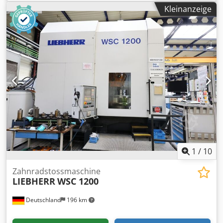
Drehdurchmesser Grube Ø 1580 mm Drehlänge 3000/4500
Kleinanzeige
mm Grubenlänge 1500 mm Dodpfx Aqsxtbf Ejqock
Spindelbohrung 160 mm Leistung Spindel 40 kW Bettbreite
800 mm Spindelaufnahme 6 Mk Werkstückgewicht 3500
Drehzahl 800 Rpm Vorschub X - Achse 10000 mm/min.
Vorschub Z- Achse 10000 mm/min.
1
/
10
Zahnradstossmaschine
LIEBHERR
WSC 1200
Deutschland
196 km