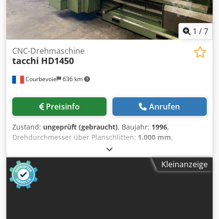
1
/
7
CNC-Drehmaschine
tacchi
HD1450
Courbevoie
636 km
Preisinfo
Anrufen
Zustand:
ungeprüft (gebraucht)
, Baujahr:
1996
,
Drehdurchmesser über Planschlitten:
1.000 mm
,
Drehlänge:
4.000 mm
, Drehdurchmesser:
1.450 mm
,
Spindelbohrung:
150 mm
, Drehzahl (max.):
560 U/min
,
Kleinanzeige
Gesamtgewicht:
20.000 kg
, CNC NUM T Plus Dodpeyzhrksfx
Aqqock Kapazität 4000 x 1450 mm über Bett 1000 mm über
Planschlitten Vierbackenfutter 1200 mm Lünette
automatischer Revolverkopf Werkzeughalter-Set Gewicht
20.000 kg