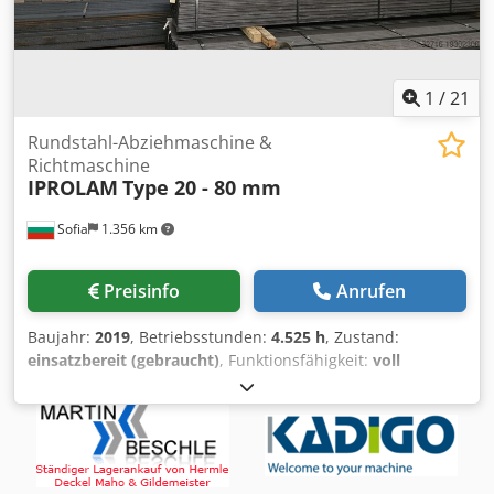
1
/
21
Rundstahl-Abziehmaschine &
Richtmaschine
IPROLAM
Type 20 - 80 mm
Sofia
1.356 km
Preisinfo
Anrufen
Baujahr:
2019
, Betriebsstunden:
4.525 h
, Zustand:
einsatzbereit (gebraucht)
, Funktionsfähigkeit:
voll
funktionsfähig
, Maschinen-/Fahrzeugnummer:
12
, BAR-
ABDREHMASCHINE UND RICHTMASCHINE IM SET Die
Anlage befindet sich in einwandfreiem Betriebszustand
und kann unter Strom besichtigt werden. Komplett
überholt im Jahr 2019 (vollständig neue Mechanik und