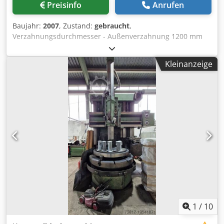
Preisinfo
Anrufen
Baujahr:
2007
, Zustand:
gebraucht
,
Verzahnungsdurchmesser - Außenverzahnung 1200 mm
Verzahnungsdurchmesser - Innenverzahnung 1200 mm
Verzahnungsbreite - max. 260 mm Steuerung Liebherr PC-
Kleinanzeige
NC Werkstückdurchmesser - max. 1500 mm
Tischdurchmesser 900 mm Tischbohrungsdurchmesser
320 mm max. Tischbelastung 95 kN Antriebsleistung 30 kW
Kühlmittelpumpe 120 l/min Achabstand Stoßspindel -
Werkstücktisch 0-820 mm Stoßspindeldurchmesser 125
mm Werkzeugaufnahme SK 45 DIN Maschinengewicht ca.
26 t Raumbedarf ca. 8,073 x 6,183 x 4,375 m Hübe: -
Hublänge min./max. - 0 mm / 270 mm - Verstellbarkeit der
Hublänge - 270 mm - Hubzahl (Doppelhübe) - 10 bis 270
DH/min Ausstattung/Zubehör: - Späneförderer -
Schneideradhalteraufnahme SK 45 DIN - Kühler -
Technische Dokumentation Dsdpfx Aow Rf S Eeqqeck
1
/
10