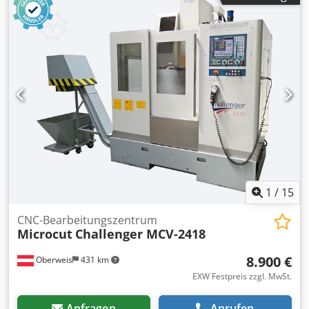
Zahnbreite: 1.500 mm Max. Modul: 45 Tischdurchmesser:
5.300 mm Fräser-Ø x Breite: 400x500 mm Max.
Schrägungswinkel: 45° Fräserdurchmesser: 500 mm
Fräserdrehzahlen: 9–63 U/min Gesamtanschlusswert: 47
kW Maschinengewicht: 160 t Ausstattung: Standard-
Wälzfräskopf, tangentialer Fräskopf,
Innenbearbeitungskopf, Wechselrädersatz, Stützen. Video
verfügbar.
1
/
15
CNC-Bearbeitungszentrum
Microcut
Challenger MCV-2418
8.900 €
Oberweis
431 km
EXW Festpreis zzgl. MwSt.
Anfragen
Anrufen