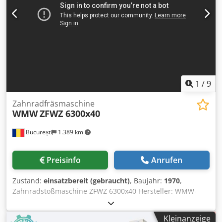
Interface für Stangenlademagazin - autom. Teilefänger -
verstärkte Kühlmittelpumpe - 8 St. feststehende
Werkzeughalter - 2 St. angetriebene Werkzeughalter
1
/
9
Zahnradfräsmaschine
WMW
ZFWZ 6300x40
București
1.389 km
Preisinfo
Anrufen
Zustand:
einsatzbereit (gebraucht)
, Baujahr:
1970
,
Zahnradstoßmaschine ZFWZ 6300x40 Hersteller: WMW-
MODUL Dodpfx Aqoxln Iwoqsck Modell: ZFWZ 6300x40/1
Baujahr: 1970 Max. Werkstückdurchmesser: 7.100 mm
Kleinanzeige