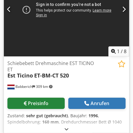
1
/
8
Schiebebett Drehmaschine EST TICINO
ET
Est Ticino
ET-BM-CT 520
Babberich
309 km
Preisinfo
Anrufen
Zustand:
sehr gut (gebraucht)
, Baujahr:
1996
,
Spindelbohrung:
160 mm
, Drehdurchmesser Bett Ø 1040
mm Drehdurchmesser Schlitten 710 mm