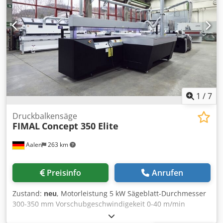
verfahren. - Schnittlinienlaser - Sägemotor mit 7.5 kW (10
PS) einschl. automatischen Stern-Dreieck Anlauf -
Programmierbare Sägeblatthöhenverstellung einschl.
Höhenkorrektur bei Schwenken des Sägeaggregates -
Gehrungsanschlag +/- 50° schwenkbar mit
Längenausgleich Standort: Flörsheim am Main
Verfügbarkeit: nach Absprache
1
/
7
Druckbalkensäge
FIMAL
Concept 350 Elite
Aalen
263 km
Preisinfo
Anrufen
Zustand:
neu
, Motorleistung 5 kW Sägeblatt-Durchmesser
300-350 mm Vorschubgeschwindigekeit 0-40 m/min
Gewicht ca. 1.300 – 1.800 kg kg Fimal - Concept 350 Elite