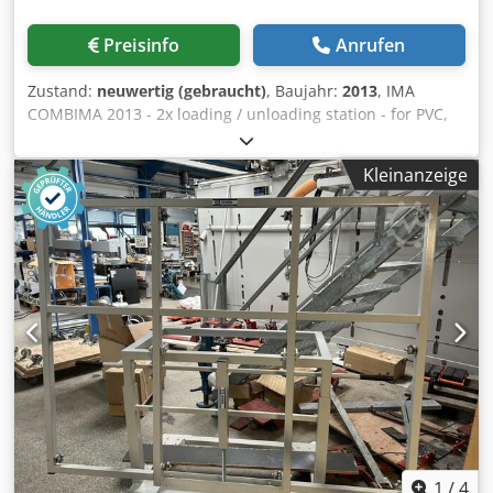
Preisinfo
Anrufen
Zustand:
neuwertig (gebraucht)
, Baujahr:
2013
, IMA
COMBIMA 2013 - 2x loading / unloading station - for PVC,
ABS & solid wood edges - U-form layout - with KFA 20
aggregate - immediately available Crodpfxetxtkxs Adrjf For
Kleinanzeige
more Info, Video and technical specs, please contact us.
1
/
4