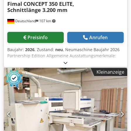
Fimal
CONCEPT 350 ELITE,
Schnittlänge 3.200 mm
Deutschland
107 km
Preisinfo
Anrufen
Baujahr:
2026
, Zustand:
neu
, Neumaschine Baujahr 2026
Partnership Edition Allgemeine Ausstattungsmerkmale:
Aluminium Maschinen- und Anbautische Crodpjzmf Iqofx
Adref Bis 46° schwenkbares Sägeaggregat Druckbalken,
Kleinanzeige
einschl. LED Beleuchtung mit 3 verschiedenen
Aktionsfarben: WEISS: Maschinen in Ruhestellung ROT:
Druckbalken senkt sich oder Not-Aus-Funktion BLAU:
Sägeaggregat verfährt variabel einsetzbarer Auflagetisch
1.000 x 500 mm Vorritzsystem mittels Hauptsägeblatt im
Gleichlauf Automatische Werkstücklängenerkennung für
minimale Verfahrwege Fahrbares und höhenverstellbares
Bedienpult, einschl.: Sägeblattständer, Vorlagenhalter,
Not-Aus-Taster, Start-Taster, Wahlschalter Nuten/Ritzen-
Sägen/Sägen, Drehschalter Vorschubgeschwindigkeit,