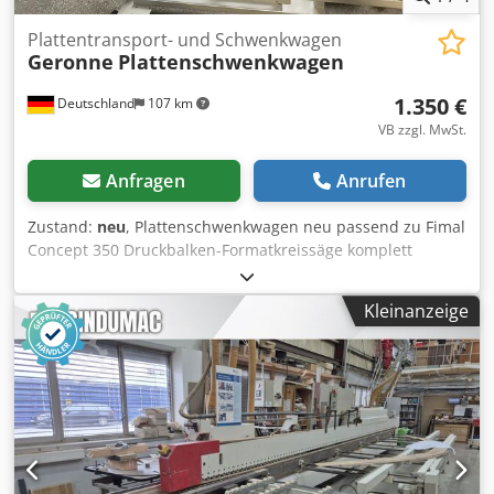
Plattentransport- und Schwenkwagen
Geronne
Plattenschwenkwagen
1.350 €
Deutschland
107 km
VB zzgl. MwSt.
Anfragen
Anrufen
Zustand:
neu
, Plattenschwenkwagen neu passend zu Fimal
Concept 350 Druckbalken-Formatkreissäge komplett
einschließlich 4 Lenkrollen (2 Stück feststellbar) 12 All-
Seiten-Rollen und einem klappbaren Auflagetisch
Kleinanzeige
Verfügbarkeit: kurzfristig Lagerort: Hochheim Csdpsw I U A
Isfx Adrjrf