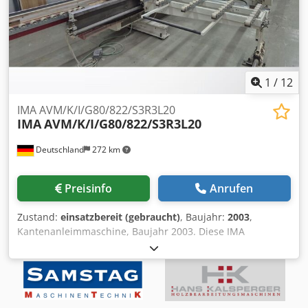
1
/
12
IMA AVM/K/I/G80/822/S3R3L20
IMA
AVM/K/I/G80/822/S3R3L20
Deutschland
272 km
Preisinfo
Anrufen
Zustand:
einsatzbereit (gebraucht)
, Baujahr:
2003
,
Kantenanleimmaschine, Baujahr 2003. Diese IMA
AVM/K/I/G80/822/S3R3L20 ist für das Fräsen,
Kantenanleimen und die Nachbearbeitung von Falztüren
ausgelegt. Sie verfügt über einen massiven Maschinenfuß,
einen Antrieb für eine Vorschubgeschwindigkeit von ca. 5–
25 m/min sowie eine Leimauftragseinheit für verschiedene