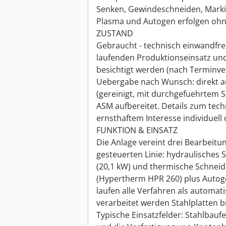
Senken, Gewindeschneiden, Marki
Plasma und Autogen erfolgen ohne
ZUSTAND
Gebraucht - technisch einwandfrei.
laufenden Produktionseinsatz u
besichtigt werden (nach Terminve
Uebergabe nach Wunsch: direkt a
(gereinigt, mit durchgefuehrtem S
ASM aufbereitet. Details zum tec
ernsthaftem Interesse individuell 
FUNKTION & EINSATZ
Die Anlage vereint drei Bearbeitu
gesteuerten Linie: hydraulisches 
(20,1 kW) und thermische Schnei
(Hypertherm HPR 260) plus Autog
laufen alle Verfahren als automat
verarbeitet werden Stahlplatten b
Typische Einsatzfelder: Stahlbauf