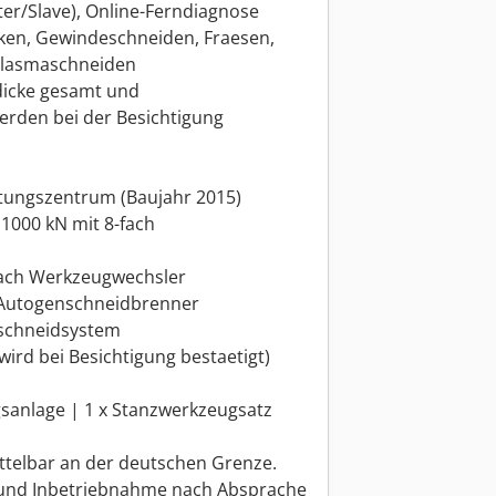
ter/Slave), Online-Ferndiagnose
nken, Gewindeschneiden, Fraesen,
 Plasmaschneiden
ldicke gesamt und
erden bei der Besichtigung
itungszentrum (Baujahr 2015)
 1000 kN mit 8-fach
-fach Werkzeugwechsler
x Autogenschneidbrenner
aschneidsystem
wird bei Besichtigung bestaetigt)
gsanlage | 1 x Stanzwerkzeugsatz
ittelbar an der deutschen Grenze.
und Inbetriebnahme nach Absprache