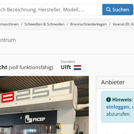
Suchen
gmaschinen
Schweißen & Schneiden
Brennschneidanlagen
Inserat-ID:
entrum
Standort
cht
Ulft
(voll funktionsfähig)
Anbieter
Hinweis:
einloggen,
u
abzurufen.