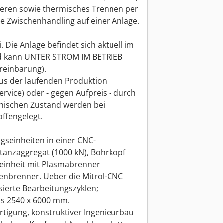
eren sowie thermisches Trennen per
 Zwischenhandling auf einer Anlage.
 Die Anlage befindet sich aktuell im
nd kann UNTER STROM IM BETRIEB
reinbarung).
us der laufenden Produktion
ervice) oder - gegen Aufpreis - durch
hnischen Zustand werden bei
offengelegt.
ngseinheiten in einer CNC-
Stanzaggregat (1000 kN), Bohrkopf
deinheit mit Plasmabrenner
enbrenner. Ueber die Mitrol-CNC
isierte Bearbeitungszyklen;
is 2540 x 6000 mm.
ertigung, konstruktiver Ingenieurbau