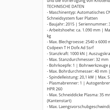
und die Vorfertigung von Knotenb
TECHNISCHE DATEN
- Maschinentyp: Automatisches C
Schneidsystem fuer Platten
- Baujahr: 2015 | Seriennummer: 
- Arbeitshoehe: ca. 1.090 mm | Max
kg
- Max. Blechgroesse: 2540 x 6000
Csdpexn T H Dofx Ad Ssrf
- Stanzkraft: 1000 kN | Auszugskr
- Max. Stanzdurchmesser: 32 mm 
- Bohrkoepfe: 1 | Bohrwerkzeuge 
- Max. Bohrdurchmesser: 40 mm |
- Spindelleistung: 20,1 kW | Max.
- Plasmabrenner: 1 | Autogenbren
HPR 260
- Max. Schneiddicke Plasma: 35 mm
(Kantenstart)
- Max. Laengsvorschubgeschwindi