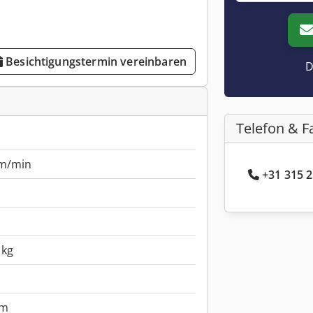
Besichtigungstermin vereinbaren
D
Telefon & F
m/min
+31 315 2
 kg
mm