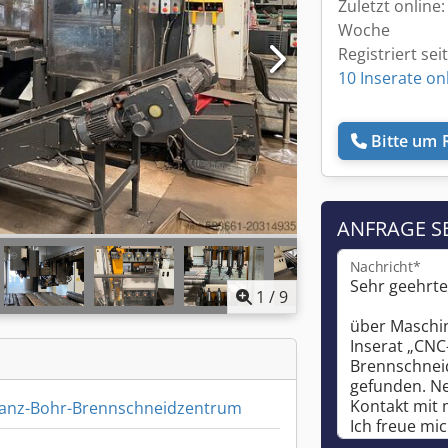
Zuletzt online:
Woche
Registriert sei
10 Inserate on
Bitte um 
ANFRAGE S
Nachricht*
1
/
9
anz-Bohr-Brennschneidzentrum