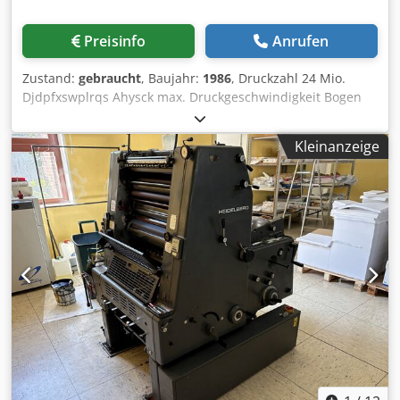
Preisinfo
Anrufen
Zustand:
gebraucht
, Baujahr:
1986
, Druckzahl 24 Mio.
Djdpfxswplrqs Ahysck max. Druckgeschwindigkeit Bogen
8000 /h max. Bogenformat 36 x 52 cm Feuchtwerk Crestline
Kleinanzeige