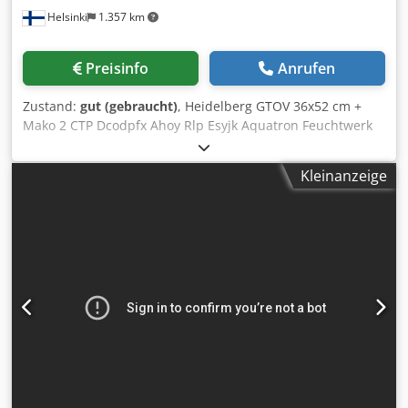
Helsinki
1.357 km
Preisinfo
Anrufen
Zustand:
gut (gebraucht)
, Heidelberg GTOV 36x52 cm +
Mako 2 CTP Dcodpfx Ahoy Rlp Esyjk Aquatron Feuchtwerk
Kleinanzeige