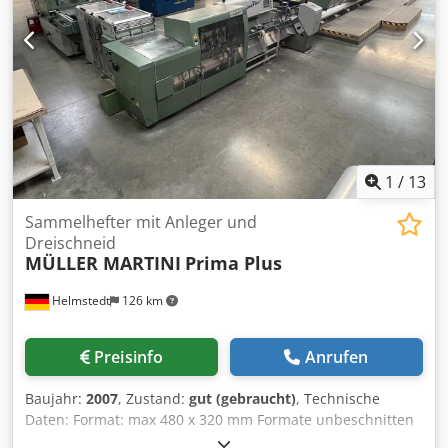
1
/
13
Sammelhefter mit Anleger und
Dreischneid
MÜLLER MARTINI
Prima Plus
Helmstedt
126 km
Preisinfo
Anrufen
Baujahr:
2007
, Zustand:
gut (gebraucht)
, Technische
Daten: Format: max 480 x 320 mm Formate unbeschnitten
mit Nachfalz: max 480 x 320 mm min 105 x 115 mm mit