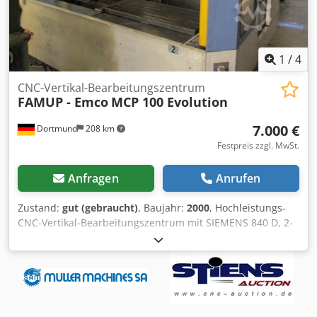
1
/
4
CNC-Vertikal-Bearbeitungszentrum
FAMUP - Emco
MCP 100 Evolution
7.000 €
Dortmund
208 km
Festpreis zzgl. MwSt.
Anfragen
Anrufen
Zustand:
gut (gebraucht)
, Baujahr:
2000
, Hochleistungs-
CNC-Vertikal-Bearbeitungszentrum mit SIEMENS 840 D, 2-
fach Palettenwechsler, IKZ, Linearführungen und 30-fach
WZW Tischgröße 2 x 1000 x 450 mm Werkzeugaufnahme
DIN 69871 ISO 40 Verfahrwege X-Achse 1100 mm Y-Achse
500 mm Z-Achse 640 mm Drehzahlbereich 50 – 10.000
U/min Tischbelastung 600 kg Vorschubbereich, X/Y/Z,
stufenlos - 10000 mm/min Eilgang in allen Achsen 30