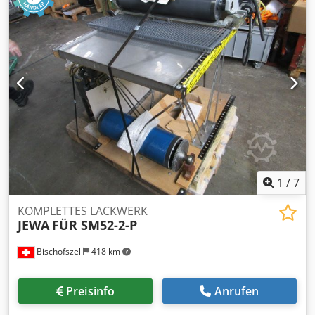
1
/
7
KOMPLETTES LACKWERK
JEWA
FÜR SM52-2-P
Bischofszell
418 km
Preisinfo
Anrufen