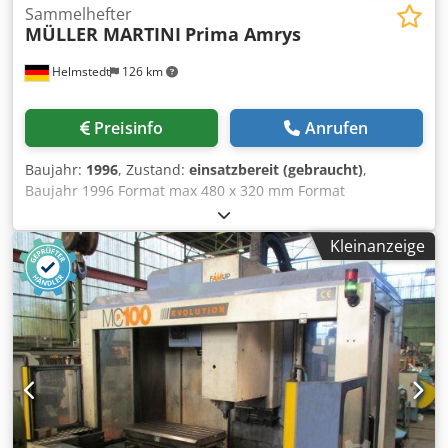
Sammelhefter
MÜLLER MARTINI
Prima Amrys
Helmstedt
126 km
Preisinfo
Anrufen
Baujahr:
1996
, Zustand:
einsatzbereit (gebraucht)
,
Baujahr 1996 Format max 480 x 320 mm Format
unbeschnitten max 480 x 320 mm min 153 x 108 mm
Format beschnitten max 475 x 300 mm min 148 x 105 mm
Kleinanzeige
Dcodpfx Aoizi Ivohyok Produktdicke max 13 mm Leistung
ma 13.000 c/h Ausstattung Sammelkette & Anleger • 6
Stationen • 5 Anleger 370 • 1 Falzanleger Heftstation •
Heftstation 390 • Heftdraht-Abspulvorrichtung •
Dickenkontrolle / Plus-Minus • 2 Heftköpfe Dreischneider •
Dreischneider 360 Messer • 2 Satz Messer