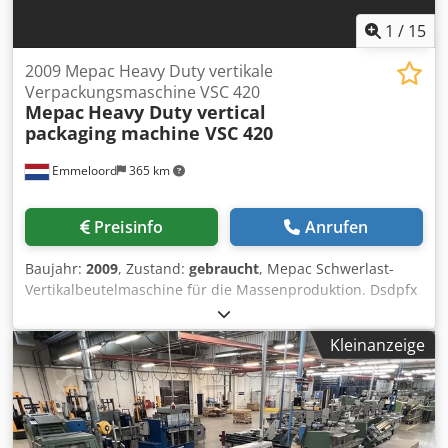
1
/
15
2009 Mepac Heavy Duty vertikale
Verpackungsmaschine VSC 420
Mepac
Heavy Duty vertical
packaging machine VSC 420
Emmeloord
365 km
Preisinfo
Anrufen
Baujahr:
2009
, Zustand:
gebraucht
, Mepac Schwerlast-
Vertikalbeutelmaschine für die Massenproduktion. Dsdpfx
Ajxt Ib Hjhyjck
Kleinanzeige