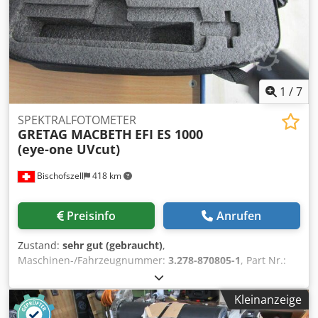
1
/
7
SPEKTRALFOTOMETER
GRETAG MACBETH
EFI ES 1000
(eye-one UVcut)
Bischofszell
418 km
Preisinfo
Anrufen
Zustand:
sehr gut (gebraucht)
,
Maschinen-/Fahrzeugnummer:
3.278-870805-1
, Part Nr.:
42.35.53 Dcedpfx Ahoh Eii Tjyek Technische Daten und
Beschreibung: siehe Bilder
Kleinanzeige