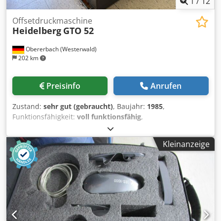
1
/
12
Offsetdruckmaschine
Heidelberg
GTO 52
Obererbach (Westerwald)
202 km
Preisinfo
Anrufen
Zustand:
sehr gut (gebraucht)
, Baujahr:
1985
,
Funktionsfähigkeit:
voll funktionsfähig
,
Maschinen-/Fahrzeugnummer:
683188
, STC-Ref: G-022-
7717 Heidelberg GTO-52, Baujahr: 1985, Druckzahl: ca. 20
Kleinanzeige
Mio. Format: 360x520 mm, 1 Farben Ausstattung: - Puder
Apparat - Varn Compac III - Minus Version Dcjdpfozfimnox
Ahyjk -->Verfügbar ab: 08/2026