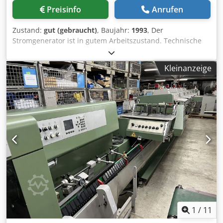
Teil des Vertrages. Es wird keine Garantie für
Preisinfo
Anrufen
Vollständigkeit und Richtigkeit dieser Daten gegeben.
Zustand:
gut (gebraucht)
, Baujahr:
1993
, Der
Stromgenerator ist in gutem Arbeitszustand. Technische
Daten sind auf dem Typenschild der Maschine angegeben.
Dodpfx Asyh U Tqehysck
Kleinanzeige
1
/
11