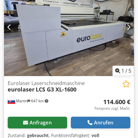
1
/
5
Eurolaser Laserschneidmaschine
eurolaser
LCS G3 XL-1600
114.600 €
Martin
647 km
Festpreis zzgl. MwSt.
Anfragen
Anrufen
Zustand:
gebraucht
, Funktionsfähigkeit:
voll