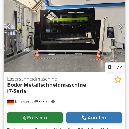
vorhanden -Preis: pro Stück -Abmessungen:
1200/700/H1730 mm -Gewicht: 210 kg
1
/
4
Laserschneidmaschine
Bodor
Metallschneidmaschine
i7-Serie
Neumünster
323 km
Preisinfo
Anrufen