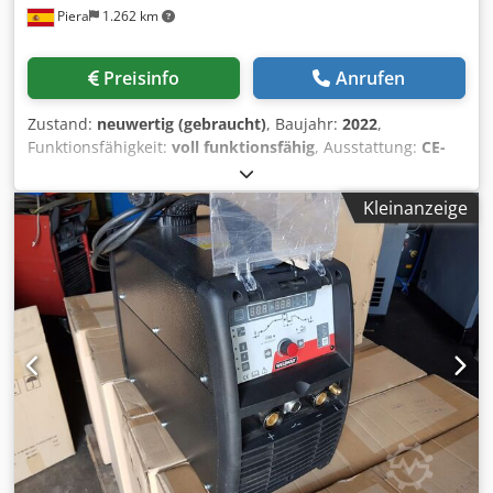
Piera
1.262 km
Wiederholgenauigkeit: +/- 0.03mm Garantiedauer: 5 Jahre
Sicherheitslichtschranke: Ja Dokumentation: Ja
Kühlaggregat: Ja Absaugung: Ja Chjdpfx Agev S Ewyolja
Preisinfo
Anrufen
Zustand:
neuwertig (gebraucht)
, Baujahr:
2022
,
Funktionsfähigkeit:
voll funktionsfähig
, Ausstattung:
CE-
Kennzeichnung, Dokumentation/Handbuch
, Kapazität:
4050 mm x 175 Tonnen Abstand zwischen den Ständern:
Kleinanzeige
3600 mm Cedjyrdgqopfx Agloha Hub: 265 mm Steuerung:
DURMA DT15 (3D Touchscreen) Seriennummer:
73362219436 Abmessungen: 5200 x 1900 mm Höhe: 2930
mm Gewicht: 12.750 kg