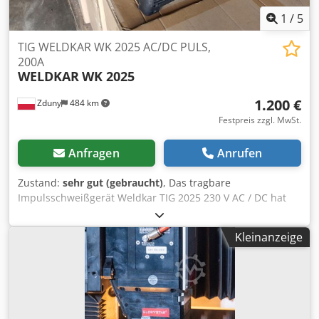
1
/
5
TIG WELDKAR WK 2025 AC/DC PULS,
200A
WELDKAR
WK 2025
1.200 €
Zduny
484 km
Festpreis zzgl. MwSt.
Anfragen
Anrufen
Zustand:
sehr gut (gebraucht)
, Das tragbare
Impulsschweißgerät Weldkar TIG 2025 230 V AC / DC hat
einen Schweißstrombereich von 10 bis 200 A und ist mit
allen notwendigen Optionen ausgestattet, die Sie von
Kleinanzeige
einem professionellen WIG-Schweißgerät erwarten
würden. Das Schweißgerät verfügt über HF-Zündung,
einstellbare Auf- und Abwärtsbewegung, 2-4 Hub,
Gasfluss- und Nachflussregelung und
Pulsfrequenzregelung. Neben einer Reihe von Einstell-
und Steuerungsmöglichkeiten für das WIG-Schweißen