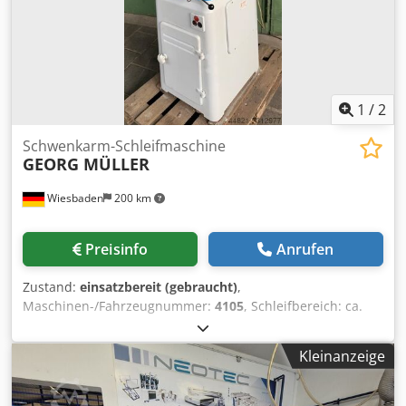
Laserquelle wurde im Jahr 2017 erneuert. Dokumentation
vorhanden. Eine Besichtigung vor Ort ist möglich. Csdpfx
Aoyviyrsgloha
1
/
2
Schwenkarm-Schleifmaschine
GEORG MÜLLER
Wiesbaden
200 km
Preisinfo
Anrufen
Zustand:
einsatzbereit (gebraucht)
,
Maschinen-/Fahrzeugnummer:
4105
, Schleifbereich: ca.
130 x 255 mm Schleifdrehzahl: 2800 Upm Tischgröße: 150
x 300 mm Antriebsmotor: 380 V, 1,5 kW Chjdpfx Aoh
Kleinanzeige
Ugwvoglea Platzbedarf: 750 x 700 x 1700 mm Gewicht: ca.
380 kg Topfscheiben-Ø: 180 mm