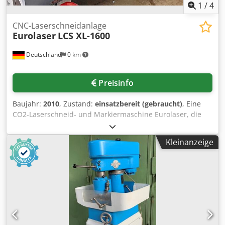
1
/
4
CNC-Laserschneidanlage
Eurolaser
LCS XL-1600
Deutschland
0 km
Preisinfo
Baujahr:
2010
, Zustand:
einsatzbereit (gebraucht)
, Eine
CO2-Laserschneid- und Markiermaschine Eurolaser, die
für Acrylglas verwendet wurde, steht zur Verfügung.
Laserleistung: 200W, Arbeitsdimensionen X/Y:
Kleinanzeige
2270mm/1600mm, max. Schnittbreite: 2200mm,
Materialdurchlassbreite: 2350mm,
Tischdurchlasshöhenbereich: 58mm-80mm,
Gravurauflösung: 1200dpi, Graustufen: 256,
Materialverarbeitung:
Folien/Textilien/Kunststoffe/Verbundmaterialien/Papier/Dü
nnholz. Maschinendimensionen X/Y/Z: ca.
4000mm/2350mm/1600mm, Gewicht: ca. 2000kg. Die