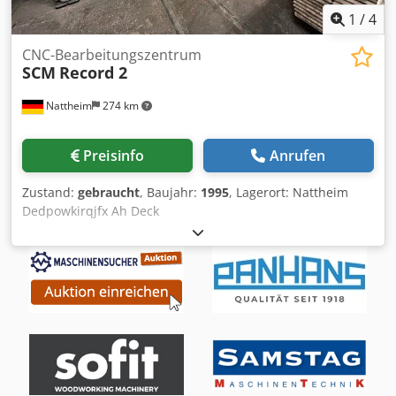
1
/
4
CNC-Bearbeitungszentrum
SCM
Record 2
Nattheim
274 km
Preisinfo
Anrufen
Zustand:
gebraucht
, Baujahr:
1995
, Lagerort: Nattheim
Dedpowkirqjfx Ah Deck