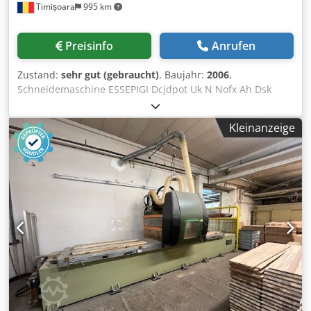
Timișoara
995 km
Preisinfo
Anrufen
Zustand:
sehr gut (gebraucht)
, Baujahr:
2006
,
Schneidemaschine ESSEPIGI Dcjdpot Uk N Nofx Ah Dsk
Kleinanzeige