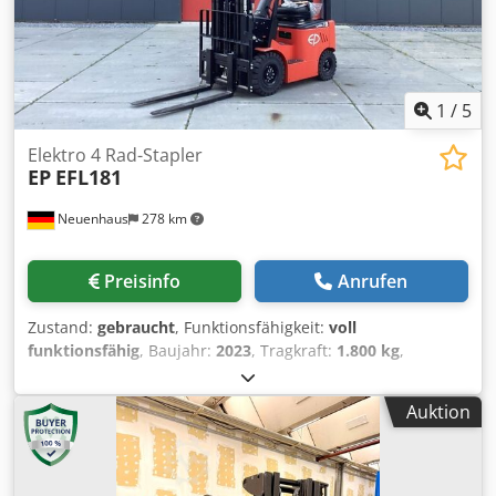
Tragkraft * 4540 kg Eigengewicht * inkl. Dokumente
1
/
5
Elektro 4 Rad-Stapler
EP
EFL181
Neuenhaus
278 km
Preisinfo
Anrufen
Zustand:
gebraucht
, Funktionsfähigkeit:
voll
funktionsfähig
, Baujahr:
2023
, Tragkraft:
1.800 kg
,
Hubhöhe:
4.800 mm
, Kraftstofftyp:
elektrisch
, Masttyp:
Triplex
, Bauhöhe:
2.150 mm
, Gabellänge:
1.149 mm
,
Auktion
Antriebsart:
Elektro
, Baubreite:
1.080 mm
, Elektro 4 Rad-
Stapler Lastschwerpunkt: 500 Masttyp: Triplex Zustand
Technisch: Neu Bereifung vorne Typ: Superelastik
Bereifung vorne Grösse: 6.5-10 Bereifung vorne Zustand: