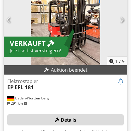
80 - 100% Bereifung hinten Typ: Superelastik Bereifung
hinten Grösse: 5.00-8 Dsdpfx Aovgh D Eskpeck Bereifung
hinten Zustand: 80 - 100% Batterie Volt: 48V Batterie
Zustand: 80 - 100% Lastschutzgitter, Seitenschieber, 3.
Ventil, 4. Ventil, Arbeitsscheinwerfer vorn, Dachabdeckung,
Lastschutzgitter, Vollfreihub, CE Zertifikat, Safety Light, Bild
VERKAUFT
dient u. U. als Symboldarstellung Comfortsitz
Jetzt selbst versteigern!
1
/
9
Auktion beendet
Elektrostapler
EP
EFL 181
Baden-Württemberg
291 km
Details