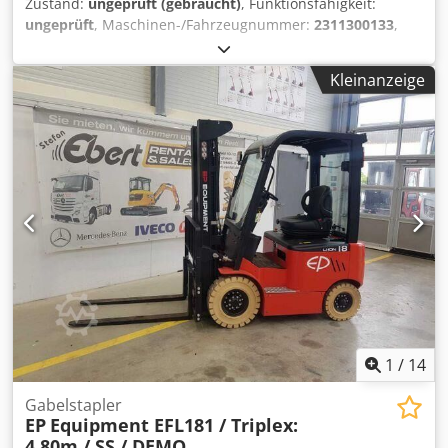
Zustand:
ungeprüft (gebraucht)
, Funktionsfähigkeit:
ungeprüft
, Maschinen-/Fahrzeugnummer:
2311300133
,
Baujahr:
2022
, Tragkraft:
1.800 kg
, Hubhöhe:
4.800 mm
,
Gabellänge:
1.200 mm
, Gesamtgewicht:
4.000 kg
, Kein
Kleinanzeige
Mindestpreis - garantierter Verkauf zum höchsten Gebot!
Die Gebotsabgabe verpflichtet zur fristgerechten Abholung
entweder zwischen dem 11.05.2026 und dem 13.05.2026
oder zwischen dem 18.05.2026 und dem 21.05.2026!
TECHNISCHE DETAILS Djdpeym Aq Defx Akpeck Tragkraft
max.: 1.800 kg Gabellänge: 1.200 mm Hubhöhe max.: 4.800
mm MASCHINEN-DETAILS Abmessungen & Gewicht
Abmessungen (L x B x H): 3.200 x 1.100 x 2.000 mm
Gewicht: 4.000 kg Externe Referenz: Pieper - Lot 108
1
/
14
Gabelstapler
EP
Equipment EFL181 / Triplex:
4,80m / SS / DEMO