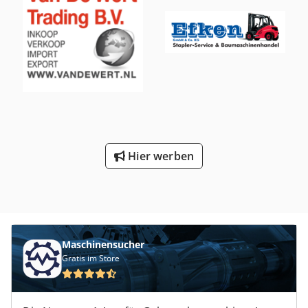
1.800kg, lifting high: 4.800mm, hydr. side shifter, 4.
hydraulic valve, triplex boom, half cabin, rotating beacon,
bluespot, transport height: 2.180mm, included charger,
non marking tyres, Lithium-Ion battery, forks: 1.200mm,
ready for work, Dcodpfeyxktljx Akpek Upon request, we will
submit a leasing or financing offer. Mr. Ebert (Tel gladly
assist you., For more information, visit our homepage.,
mistakes and prior sale reserved!, Kabine, Vermietung
möglich = Weitere Informationen = Hubkapazität: 1.800 kg
Wenden Sie sich an Tobias Ebert, um weitere
Informationen zu erhalten.
Hier werben
Maschinensucher
Gratis im Store