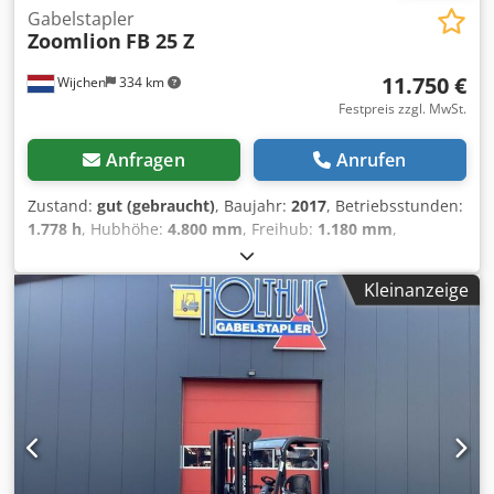
Gabelstapler
Zoomlion
FB 25 Z
11.750 €
Wijchen
334 km
Festpreis zzgl. MwSt.
Anfragen
Anrufen
Zustand:
gut (gebraucht)
, Baujahr:
2017
, Betriebsstunden:
1.778 h
, Hubhöhe:
4.800 mm
, Freihub:
1.180 mm
,
Kraftstofftyp:
elektrisch
, Masttyp:
Triplex
, Gabellänge:
1.200 mm
, Gewichte Leergewicht: 4.540 kg Funktionell
Kleinanzeige
Hubkapazität: 2.500 kg Bauhöhe: 223 cm Abmessungen
des Laderaums: 363 x 115 x 223 cm CE-Kennzeichnung: ja
Zustand Technischer Zustand: gut Optischer Zustand: gut
Weitere Informationen Letzte Inspektion: 2024-10-24
Dcedpfx Akswwtbpepek Produktionsland: TR Weitere
Informationen Wenden Sie sich an Vink Machinery, um
weitere Informationen zu erhalten. Zoomlion FB25 * 2017 *
Batteriebetrieben * 1778 Betriebsstunden * Seitenschub *
1200-mm-Palettengabeln * 4,8 Meter Hubhöhe * 2500 kg