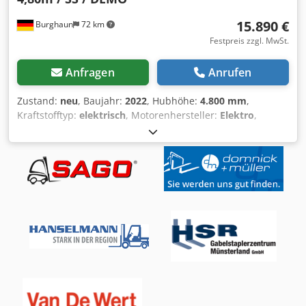
15.890 €
Burghaun
72 km
Festpreis zzgl. MwSt.
Anfragen
Anrufen
Zustand:
neu
, Baujahr:
2022
, Hubhöhe:
4.800 mm
,
Kraftstofftyp:
elektrisch
, Motorenhersteller:
Elektro
,
Getriebetyp:
Automatisch
, EP Elektrostapler EFL181
Elektrostapler, Baujahr: 2022, unbenutzt, lagernd & sofort
verfügbar, Nenntragkraft: 1.800kg, Hubhöhe: 4.800mm,
Seitenschieber, 4. Steuerkreis, Triplexmast mit Freihub,
Halbkabine, Bluespot, Rundumleuchte, Bauhöhe:
2.180mm, inkl. Ladegerät, non-marking Reifen, Lithium-
Ionen-Akku, Gabellänge: 1.200mm, sofort einsatzbereit!,
Auf Wunsch unterbreiten wir Ihnen ein Leasing- oder
Finanzierungsangebot., Herr Ebert (Tel. betreut Sie gerne.,
Weitere Informationen finden Sie auf unserer Homepage.,
Irrtümer und Zwischenverkauf vorbehalten! EP
Elektrostapler EFL181 electro forklift, year of manufacture:
2022, unused, on stock and ready for work, lifting capacity: