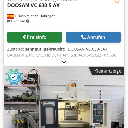
DOOSAN
VC 630 5 AX
L'Hospitalet de Llobregat
1.265 km
Preisinfo
Anrufen
Zustand:
sehr gut (gebraucht)
, DOOSAN VC 630/5AX
BAUJAHR 2015 CNC HEIDENHAIN 530 ACHSWEGE: -X : 650
mm -Y: 765 mm -Z: 520 mm -A: 150 (+30 -120º) –(0,001º) -C :
360º (0,001º) TISCH: -5 kontinuierliche Achsen -⌀ 630 mm -
Kleinanzeige
Spindel-Tisch-Abstand: 210–730 mm -Max. zulässiges
Gewicht: 500 kg EILGÄNGE: - X: 40 m/min - Y: 40 m/min - Z:
36 m/min - A: 20º/min Djdezc Hm Uspfx Afuock - C: 30º/min
KUGELGEWINDETRIEBE: ⌀ 45 X 16 (X,Y), ⌀ 45 X 12 (Z) mm
ELEKTROSPINDEL ISO 40 DIN69871 (*neu, unbenutzt) -
Motorleistung (Dauer-30 min): 24/32 kW -Drehzahl: 20.000
INKLUSIVE OPTIONEN: -Glasmaßstäbe auf allen Achsen -
Werkzeugwechsler für 120 Werkzeuge -Automatischer 5-
fach Palettenwechsler -Renishaw Messtaster -
Laservoreinstellgerät -Späneförderer ZUSTAND: Maschine