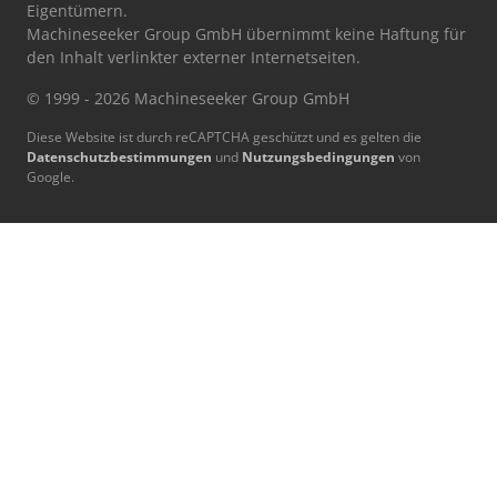
Eigentümern.
Machineseeker Group GmbH übernimmt keine Haftung für
den Inhalt verlinkter externer Internetseiten.
© 1999 - 2026 Machineseeker Group GmbH
Diese Website ist durch reCAPTCHA geschützt und es gelten die
Datenschutzbestimmungen
und
Nutzungsbedingungen
von
Google.