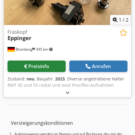
1
/
2
Fräskopf
Eppinger
Blumberg
395 km
Preisinfo
Anrufen
Zustand:
neu
, Baujahr:
2023
, Diverse angetriebene Halter
BMT 45 und 55 radial und axial Preziflex Aufnahmen
Dedpfowyp A Iex Afueck passend für Doosan CNC
Drehmaschinen Alles mehrfach am Lager
Versteigerungskonditionen
Auktionswaren werden im Namen und auf Rechnung des mit der