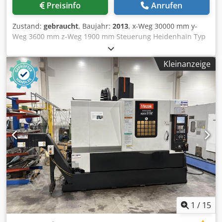
Preisinfo
Anrufen
Zustand:
gebraucht
, Baujahr:
2013
, x-Weg 30000 mm y-
Weg 3600 mm z-Weg 1900 mm Steuerung Heidenhain Typ
TNC 530 i Drehzahl 4000 U/min Konus-Aufnahme DIN
69871+AD mm Vorschub 10000 mm/min Spindelmotor 46
Kleinanzeige
kW Eilgang 25000 mm/min Späneförderer 2 St. Plattenfeld
31000x2500 mm Gesamtleistungsbedarf 85 kW Soraluce
Nr. 5619 Laststunden 9332 Einschaltstunden 27960
Plattenfeld besteht aus : 1 Platten 7000x2500 mm 4 Platten
6000x2500 mm Optional: 4x Aufspannwinkel
Werkzeugpacket Aufspanntisch Die techn. Daten sind
Hersteller- bzw. Betreiberangaben und daher für uns
unverbindlich. Einen Zwischenverkauf behalten wir uns
vor; es gelten ausschließlich unsere Geschäfts- und
Verkaufsbedingungen. Über uns mehr als 400 eigene
Maschinen im Lager über 15.000 m² Lagerfläche,
Krankapazität 70 t mehr als 10.000 Artikel Zubehör für Ihre
Werkstatt Dodpfx Afjyqtnnjuock Sie wollen Maschinen
Produktionslinien oder Ihren Betrieb verkaufen, dann
1
/
15
sprechen Sie uns an. Weitere Angebote finden Sie auf