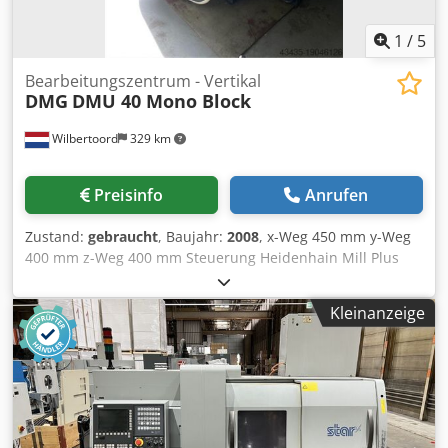
1
/
5
Bearbeitungszentrum - Vertikal
DMG
DMU 40 Mono Block
Wilbertoord
329 km
Preisinfo
Anrufen
Zustand:
gebraucht
, Baujahr:
2008
, x-Weg 450 mm y-Weg
400 mm z-Weg 400 mm Steuerung Heidenhain Mill Plus
V600 Maschinengewicht ca. 7000 kg 24000 rpm 16x
HSK63A wisselaar 40 bar Binnenkoeling 250 liter
Kleinanzeige
koelmiddelbak Chip convoyer Djdpswgi Drsfx Ahtjck