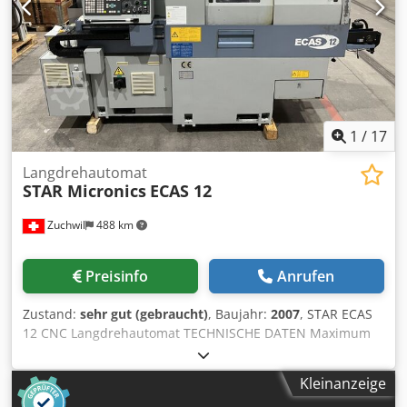
1
/
17
Langdrehautomat
STAR Micronics
ECAS 12
Zuchwil
488 km
Preisinfo
Anrufen
Zustand:
sehr gut (gebraucht)
, Baujahr:
2007
, STAR ECAS
12 CNC Langdrehautomat TECHNISCHE DATEN Maximum
machining diameter: 13 mm Max. headstock stroke: 205
mm Maximum drilling capability: Stationary tool: 10 mm
Kleinanzeige
Power driven tool: 8 mm Maximum tapping capability: