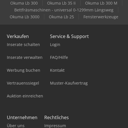
Okuma Lb 300
Okuma Lb 35 Ii
Okuma Lb 300 M
Bettfräsmaschinen - universal 0-1299mm Längsweg
Okuma Lb 3000
Okuma Lb 25
Fensterwerkzeuge
Verkaufen
Service & Support
Inserate schalten
Login
Inserate verwalten
FAQ/Hilfe
Werbung buchen
Kontakt
Vertrauenssiegel
Muster-Kaufvertrag
Auktion einreichen
Unternehmen
Rechtliches
Über uns
Impressum