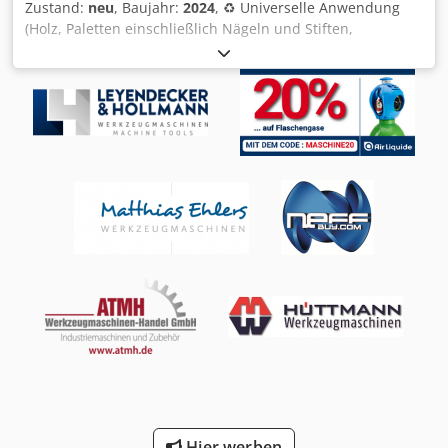
Zustand:
neu
, Baujahr:
2024
, ♻ Universelle Anwendung
(Holz, Paletten einschließlich Nägeln und Stiften,
Holzfaserplatten und Reststücke, Furniere, MDF-Platten,
Plastik,…) ✔ Motorleistung: 18,5 kW Dcodoiq U A Sopfx
Ahtjk ✔ Rotorlänge: 550 mm ✔ Durchmesser des Rotors:
260 mm ✔ Rotordrehzahl: 80-120 rpm ✔ Anzahl des
Schneidmesser: 14 ✔ Granulation: 10-30 mm ✔ Kapazität:
bis zu 4 m3/h* ✔ Absauganschluss: 160 mm ✔ Material:
Plastik, Karton, Holz (Spanplatten, MDF-Platten, Abfall,...) ✔
Füllöfnung: 939 x 567 mm ✔ Dimensionen L/B/H:
1,88/1,12/1,67 m ✔ Gewicht: 1250 kg 2 Jahre Garantie oder
2000 Arbeitsstunden
Hier werben