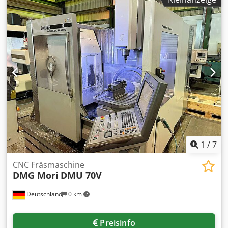
fach Werkzeugwechsler el. Handrad Späneförderer IKZ
Absaugung Technische Daten / technical details: X-Weg /
X-travel 860 mm Dcsdsy Hqmhopfx Ahtok Y-Weg / Y-travel
560 mm Z-Weg / Z-travel 600 mm Spindelaufnahme /
spindle taper SK 40 Drehzahlbereich / spindle speed 0-
10000 UpM /rpm Eilgang X,Y,Z / rapid feed X,Y,Z 24,24,20
m/min Tischaufspannfläche / table clamping area
1000x560 mm Werkzeugwechselmagazinplätze / number
of tool places in changer 24 Antriebleistung Spindel 40%ED
/ drive capacity spindle 40%ED 18,5 kW Gewicht ca. /
weight 6.500 kg Technische Daten, Zubehör und
Beschreibung der Maschine sind unverbindlich - Technical
data, accessories and description of the machine are not
binding.
1
/
7
CNC Fräsmaschine
DMG Mori
DMU 70V
Deutschland
0 km
Preisinfo