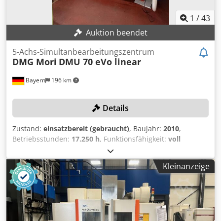
1
/
43
Auktion beendet
5-Achs-Simultanbearbeitungszentrum
DMG Mori
DMU 70 eVo linear
Bayern
196 km
Details
Zustand:
einsatzbereit (gebraucht)
, Baujahr:
2010
,
Betriebsstunden:
17.250 h
, Funktionsfähigkeit:
voll
funktionsfähig
, Verfahrweg X-Achse:
710 mm
, Verfahrweg
Y-Achse:
520 mm
, Verfahrweg Z-Achse:
520 mm
,
Kleinanzeige
Steuerungsmodell:
Heidenhain Mill Plus
, Spindeldrehzahl
(max.):
18.000 U/min
, 2015 wurde eine neue Spindel
verbaut! Dodpfx Ahozldqnetock TECHNISCHE DETAILS
Verfahrweg X-Achse: 710 mm Verfahrweg Y-Achse: 520 mm
Verfahrweg Z-Achse: 520 mm Spindeldrehzahl max.: