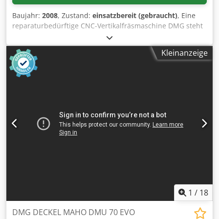
Baujahr:
2008
, Zustand:
einsatzbereit (gebraucht)
, Eine
reparaturbedürftige CNC-Vertikalfräsmaschine DMG steht
zur Verfügung. Verfahrweg X/Y/Z: 750mm/600mm/520mm,
Tischdurchmesser: 700mm, Schwenkung B: -5°/110°, max.
Kleinanzeige
Werkstückdurchmesser: 800mm, max. Werkstückhöhe:
590mm, max. Werkstückgewicht: 350kg,
Werkzeugaufnahme: SK40, Drehzahl: 14000U/min,
Werkzeugplätze: 30, Eilgang: 24m/min, Vorschub:
20m/min, Positioniergenauigkeit: +/-0,01mm,
Wiederholgenauigkeit: +/-0,006mm.
Maschinendimensionen X/Y/Z: ca.
5600mm/5000mm/3000mm, Gewicht: ca. 6000kg,
Steuerung: Heidenhain iTNC530 3D, Betriebsstunden: ca.
62250h, Spindelstunden: ca. 15550h. Die Geometrie der
Maschine muss kontrolliert werden und sie weist
Abweichungen in den Achsen, einschließlich der
Drehachse, auf. Dokumentation vorhanden. Eine
Besichtigung vor Ort ist möglich. Dedpezidixofx Ahtock
1
/
18
DMG DECKEL MAHO DMU 70 EVO