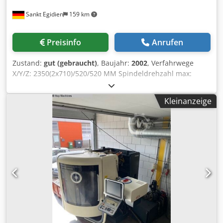
Sankt Egidien
159 km
Preisinfo
Anrufen
Zustand:
gut (gebraucht)
, Baujahr:
2002
, Verfahrwege
X/Y/Z: 2350(2x710)/520/520 MM Spindeldrehzahl max:
12000 U/min. Werkzeugaufnahme: HSK A 63 Dodpfx Aeyg
Dz Rehtock Werkzeugwechselplätze: 2 x 32 Steuerung:
Kleinanzeige
Heidenhain