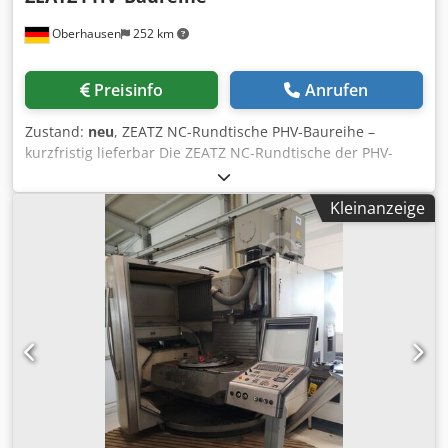
Oberhausen
252 km
Preisinfo
Anrufen
Zustand:
neu
, ZEATZ NC-Rundtische PHV-Baureihe –
kurzfristig lieferbar Die ZEATZ NC-Rundtische der PHV-
Baureihe stehen für höchste Präzision, Stabilität und
Flexibilität in der modernen Zerspanung. Ideal für
Kleinanzeige
Positionier-, Dreh- und Simultanbearbeitungen in
unterschiedlichsten Anwendungen. Ihre Vorteile auf einen
Blick: ✔ Integration in bestehende Maschinen mit
HEIDENHAIN- oder SIEMENS-Steuerung ✔ Service &
technische Unterstützung direkt über JMT ✔ Individuelle
Ausführungen und kundenspezifische Lösungen ✔ Hohe
Tragfähigkeit für schwere Werkstücke Warum ZEATZ:
ZEATZ steht für innovative NC-Rundtischlösungen mit
höchster Präzision und Zuverlässigkeit. Durch robuste
Bauweise, spielfreie Antriebssysteme und modernste
Steuerungstechnik eignen sich die Rundtische ideal für
anspruchsvolle Bearbeitungsprozesse. Technische