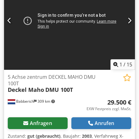
1
/
15
5 Achse zentrum DECKEL MAHO DMU
100T
Deckel Maho
DMU 100T
29.500 €
Babberich
309 km
EXW Festpreis zzgl. MwSt.
Anfragen
Anrufen
Zustand:
gut (gebraucht)
, Baujahr:
2003
, Verfahrweg X-