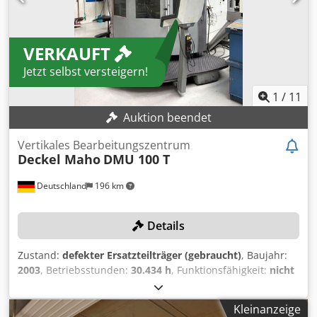
VERKAUFT
Jetzt selbst versteigern!
1
/
11
Auktion beendet
Vertikales Bearbeitungszentrum
Deckel Maho
DMU 100 T
Deutschland
196 km
Details
Zustand:
defekter Ersatzteilträger (gebraucht)
, Baujahr:
2003
, Betriebsstunden:
30.434 h
, Funktionsfähigkeit:
nicht
funktionsfähig
, Maschinen-/Fahrzeugnummer:
1114
000402 3
, Verfahrweg X-Achse:
1.060 mm
, Verfahrweg Y-
Kleinanzeige
Achse:
710 mm
, Verfahrweg Z-Achse:
710 mm
,