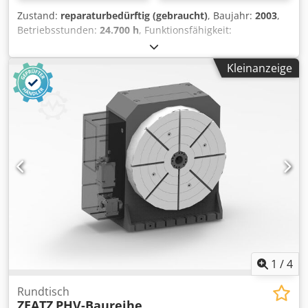
Zustand:
reparaturbedürftig (gebraucht)
, Baujahr:
2003
,
Betriebsstunden:
24.700 h
, Funktionsfähigkeit:
eingeschränkt funktionsfähig
, Baujahr 2003 NC-
Aufsatzrundtisch C-Achse Ø800x620 Schwenkfräskopf B-
Kleinanzeige
Achse 0-90° Verfahrweg X 1080 Y 710 Z 710 Steuerung
iTNC530 IKZ 40 bar Innenblasluft Außenkühlung Drehzahl
max. 12000 1/min Werkzeugaufnahme SK40
Werkzeugmagazin 32 Plätze Messtaster Infrarot
Heidenhain El. Handrad Heidenhain Rotierendes
Sichtfenster Rotoclear Späneförderer Credpfxjy Tadvj Am
Tsf Ölnebelabsaugung Kühlmittelanlage mit
Papierbandfilter Spänespülpistole Arbeitsraumleuchte
Aufspannbock (neben Aufsatzrundtisch) für längere
Werkstücke Bei der Maschine ist die Klemmung des
Fräskopfes undicht/defekt.
1
/
4
Rundtisch
ZEATZ
PHV-Baureihe