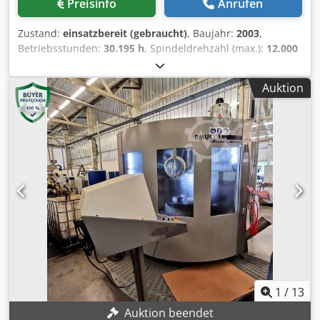
Preisinfo
Anrufen
42.253 Stunden (unter Last) / 21.241 Stunden (Spindel-
Schnittzeit) Zusatzausstattung • Heidenhain TS 649
Zustand:
einsatzbereit (gebraucht)
, Baujahr:
2003
,
Werkzeugmesstaster • Blum-Laser-Werkzeugmesssystem •
Betriebsstunden:
30.195 h
, Spindeldrehzahl (max.):
12.000
Schraubstöcke • Späneförderer (Transportabmessungen:
U/min
, Verfahrweg X-Achse:
1.080 mm
, Verfahrweg Y-
3,2 x 1,396 x 1,29 m) • Innenkühlsystem/-aggregat
Achse:
635 mm
, Verfahrweg Z-Achse:
710 mm
,
(Transportabmessungen: 1,525 x 1,205 x 1,6 m) Technical
Auktion
Steuerungshersteller:
HEIDENHAIN
, Steuerungsmodell:
Specification Taper Size SK 40
Millplus IT
, Anzahl der Steckplätze im Werkzeugmagazin:
32
, Anzahl der Achsen:
5
, Diese 5-Achsen-Maschine vom
Typ DMG DECKEL MAHO DMU 100T wurde im Jahr 2003
hergestellt. Sie verfügt über beeindruckende Verfahrwege
von 1.080 mm in der X-Achse, 635 mm in der Y-Achse und
710 mm in der Z-Achse. Die Maschine umfasst einen
vollständig überholten Nikken-CNC-Dreh- und
Schwenktisch sowie ein Erowa Robot Easy-
Automatisierungssystem mit 12 Palettenstationen. Wenn
Sie auf der Suche nach hochwertigen
Bearbeitungsmöglichkeiten sind, sollten Sie das von uns
zum Verkauf angebotene Universal-Bearbeitungszentrum
DMG DECKEL MAHO DMU 100T in Betracht ziehen.
1
/
13
Kontaktieren Sie uns für weitere Details. • Achsen: 5-
Auktion beendet
Achsen (X, Y, Z + A, B) • Zustandshinweis: Die Spindel ist