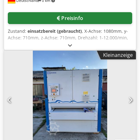
Deutschland
0 km
dieser Seite wurden nach bestem Wissen undGewissen
von uns , und soweit möglich , vom Hersteller bezogen.Die
Informationen werden im guten Glauben abgegeben, aber
Preisinfo
die Genauigkeit kann nichtgarantiert werden.
Dementsprechend werden Sie keine Vertretung und
Zustand:
einsatzbereit (gebraucht)
, X-Achse: 1080mm, y-
Vertragsbedingungen darstellen.Wir empfehlen Ihnen, alle
Achse: 710mm, z-Achse: 710mm, Drehzahl: 1-12.000/min,
wichtigen Details zu überprüfen.
max. Tischbelastung: 550kg, NC-Rundtischdurchmesser
integriert im starren Tisch: 800mm, Tischabmessungen:
Kleinanzeige
1500x800mm, Anzahl Werkzeugplätze: 32,
Werkzeugaufnahme: SK 40 DIN 69872, Anschlussleistung:
15kW, Steuerung: Heidenhain TNC 430,
Betriebsstundenstand: 63.619h, Spindelstanden: 22.552h,
mit gesteuertem NC-Schwenkfräskopf B-Achse,
Aktivkühlung für Motorspindel B-Achse, Handrad,
Betriebsart 4, der Antriebsverstärker der Festplatte wurde
im Januar 2025 erneuert. Eine Besichtigung vor Ort ist
möglich. Cedozadkropfx Am Torf