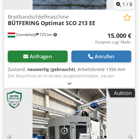
1
/
8
Breitbandschleifmaschine
BÜTFERING
Optimat SCO 213 EE
15.000 €
Szendehely
725 km
Festpreis zzgl. MwSt.
Anfragen
Anrufen
Zustand:
neuwertig (gebraucht)
, Arbeitsbreite 1350 mm
Die Maschine ist in einem ausgezeichneten, neuen
Zustand, wie auf den Bildern zu sehen. Crsdsuuitgopfx Am
Tof
Auktion