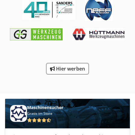
Werkstatt Sie wollen Maschinen Produktionslinien oder
Ihren Betrieb verkaufen, Cedpfxjyqtdce Am Torf dann
sprechen Sie uns an. Weitere Angebote finden Sie auf
unserer Webseite. Besichtigungen sind nach Absprache
möglich. Wir freuen uns auf Ihren Besuch. Ihr Markus
Hirsch Team
Hier werben
Maschinensucher
Gratis im Store