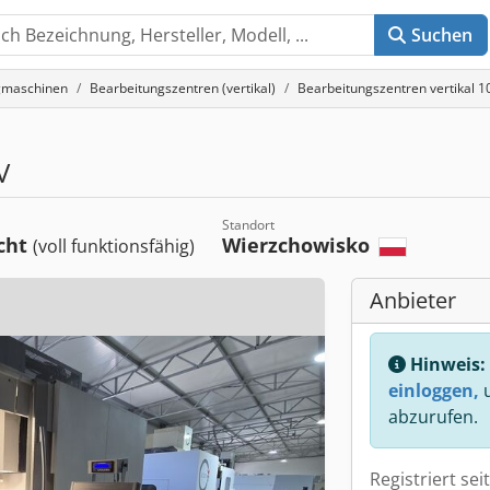
Suchen
gmaschinen
Bearbeitungszentren (vertikal)
Bearbeitungszentren vertikal
V
Standort
cht
Wierzchowisko
(voll funktionsfähig)
Anbieter
Hinweis:
einloggen,
u
abzurufen.
Registriert sei