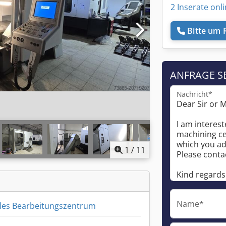
2 Inserate onl
Bitte um 
ANFRAGE S
Nachricht*
1
/
11
Name*
ales Bearbeitungszentrum