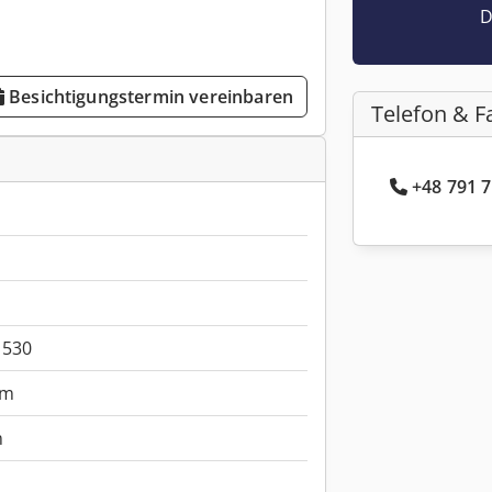
D
Besichtigungstermin vereinbaren
Telefon & F
+48 791 7
 530
mm
m