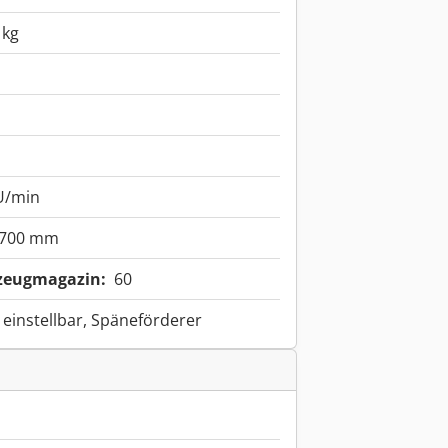
 kg
U/min
700 mm
kzeugmagazin:
60
 einstellbar, Späneförderer