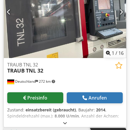
1
/
16
TRAUB TNL 32
TRAUB
TNL 32
Deutschland
272 km
Preisinfo
Anrufen
Zustand:
einsatzbereit (gebraucht)
, Baujahr:
2014
,
Spindeldrehzahl (max.):
8.000 U/min
, Anzahl der Achsen:
9
, Diese 9-achsige TRAUB TNL 32 Schweizer Drehmaschine
wurde im Jahr 2014 hergestellt. Sie verfügt über eine TX8i-