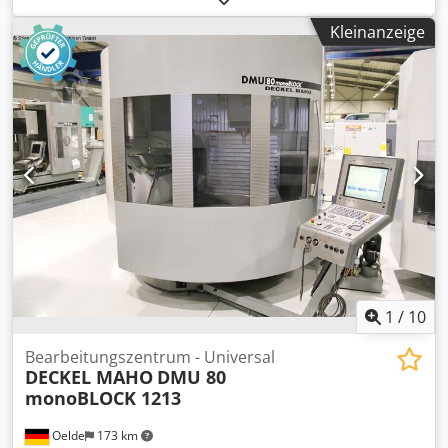
Abgreifstation 32/38 mm Dedpey Hl Hijfx Ak Teck
Kleinanzeige
Drehlänge 120 mm Drehzahl 200-8000 U/min c-Achse
0,001 0 Werkzeuganzahl 13 fix Anzahl der Frässtationen
4+5 driven Steuerung Mitsubishi Meldas M70 Anzahl
Achsen 5+2 St. Gesamtleistungsbedarf 7,5 kW
Maschinengewicht ca. 2850 kg Raumbedarf ca. 2,5 x 1,4 x
1,75 + FMB m CNC-Langdreher Citizen L32-1M8, Baujahr
01/2019 mit Lademagazin FMB turbo 3-36. Kühlmittel- und
Spänetank, Feuerlöscheinrichtung GBL Funktion als
Kurzdreher LFV-Funktion: nein. ON/OFF 29.564h (Stand
24.03.2026) Betriebsstunden 26.607h (Stand 24.03.2026)
1
/
10
Bearbeitungszentrum - Universal
DECKEL MAHO
DMU 80
monoBLOCK 1213
Oelde
173 km