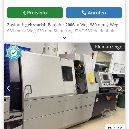
Preisinfo
Anrufen
Zustand:
gebraucht
, Baujahr:
2006
, x-Weg 880 mm y-Weg
630 mm z-Weg 630 mm Steuerung iTNC 530 Heidenhain
Drehzahlbereich - Hauptspindel max. 18.000 min/-1
Antriebsleistung - Hauptspindel 28 / 19 kW Max.
Kleinanzeige
Drehmoment 121 Nm Werkzeugaufnahme HSK-A 63
schwenkbar B: +30° / -120 ° Dcjdsyackdopfx Ak Tjk
Tischaufspannfläche Ø 700 / 1.250 x 700 mm max.
Tischbelastung 650 kg drehbar C: 360 ° Anzahl der
Werkzeugplätze 2x16 pos. Werkzeugaufnahme HSK-A 63
max. Werkzeugdurchmesser 80 mm max. Werkzeugdurch.
bei freier Nachbarbox. 130 mm max. Werkzeuggewicht 8,0
kg max. Werkzeuglänge 315 mm Vorschubgeschwindigkeit
max. 30.000 mm/min Eilgang 30 m/min
Gesamtleistungsbedarf 48 kVA Maschinengewicht ca. 14,0
t Raumbedarf ca. 4,5 x 4,0 x 2,6 m 5 Achsen CNC -
Bearbeitungszentrum Universal DECKEL MAHO - DMU 80
monoBLOCK - NC-Rundtisch (C-Achse) integriert in
Starrtisch - Schwenkfräskopf (B-Achse)
1
/
5