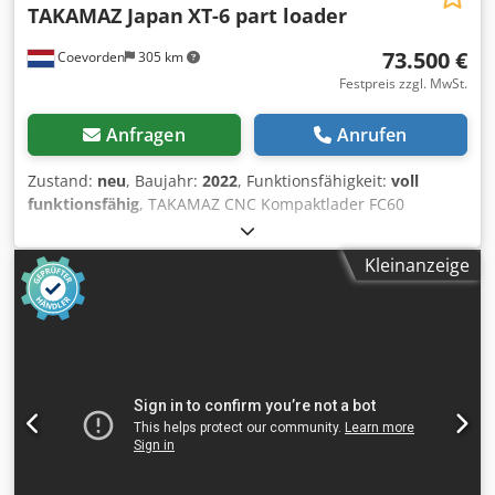
TAKAMAZ Japan
XT-6 part loader
73.500 €
Coevorden
305 km
Festpreis zzgl. MwSt.
Anfragen
Anrufen
Zustand:
neu
, Baujahr:
2022
, Funktionsfähigkeit:
voll
funktionsfähig
, TAKAMAZ CNC Kompaktlader FC60
Drehmaschine mit automatischem Be- und Entlader
Schnellstes Ladesystem der Welt Beladezeit für neues Teil:
Kleinanzeige
2,8 Sekunden Beladekapazität bis 60 mm Durchmesser
Max. Beladelänge: 50 mm Max. Gewicht: 1 kg pro Seite
Ladegeschwindigkeit: 120 m/min Teilewendung für
Beladung inklusive Fanuc-Steuerung Vollgarantie: 2 Jahre
Drehmaschinenspezifikation: Spindelmotor: 7,5/5,5 kW
Max. Drehdurchmesser: 180 mm Max. Drehlänge: 240 mm
Stangenkapazität: 35 mm Spannzangenfutter 173E bis 40
mm Durchmesser Spindelaufnahme: A2-5 Dodom E I D
Hjpfx Ak Tock Spindeldrehzahl: 4500 U/min
Werkzeugplätze: 8 Stationen Werkzeugaufnahme: 20 x 20