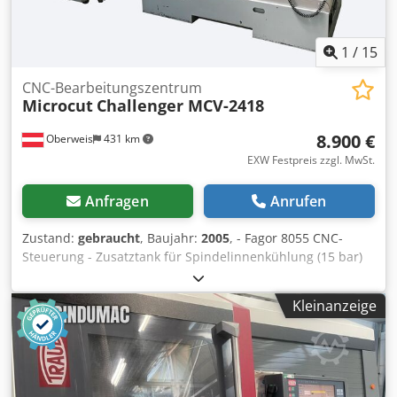
1
/
15
CNC-Bearbeitungszentrum
Microcut
Challenger MCV-2418
8.900 €
Oberweis
431 km
EXW Festpreis zzgl. MwSt.
Anfragen
Anrufen
Zustand:
gebraucht
, Baujahr:
2005
, - Fagor 8055 CNC-
Steuerung - Zusatztank für Spindelinnenkühlung (15 bar)
400 Liter - Baujahr 2005 Technische Daten: - Verfahrwege
X/Y/Z: 610 / 455 / 520 mm - Eilgänge: 24 m/min Dodstvf
Kleinanzeige
Htjpfx Ak Teck - Drehzahl Arbeitsspindel: 8000 U/min -
Werkzeugaufnahme: BT40 - Tischgröße : 762 x 363 mm -
Tischbelastung max.: 350 kg - Motorleistung: 18 kW -
Betriebsspannung: 400 V - Gewicht: 3140 kg