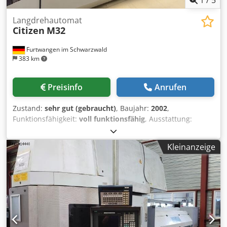
Langdrehautomat
Citizen
M32
Furtwangen im Schwarzwald
383 km
Preisinfo
Anrufen
Zustand:
sehr gut (gebraucht)
, Baujahr:
2002
,
Funktionsfähigkeit:
voll funktionsfähig
, Ausstattung:
Drehzahl stufenlos einstellbar
, Citizen M32-2M3 CNC
Langdrehmaschine Baujahr 2002 Steuerung: Mitsubishi
Kleinanzeige
Meldas 635 Max Bearb. Durchmesser: 32mm 7 steuerbare
Servo Achsen: X1/Z1/Y1/X2/Z2/X3/Z3 4 Angetriebene
Werkzeuge auf dem Vertikalhalter C-Achse: Haupt-und
Gegenspindel Dcodsx Dncfepfx Ak Tjk inklusive Zubehör:
FMB Turbo 5-42 Lademagazin Absauganlage
Teileförderband 5 Angetriebene Werkzeuge für Revolver 5
Standard Halter (Drehhalter/Bohrhalter) für Revolver -
Sofort Verfügbar -