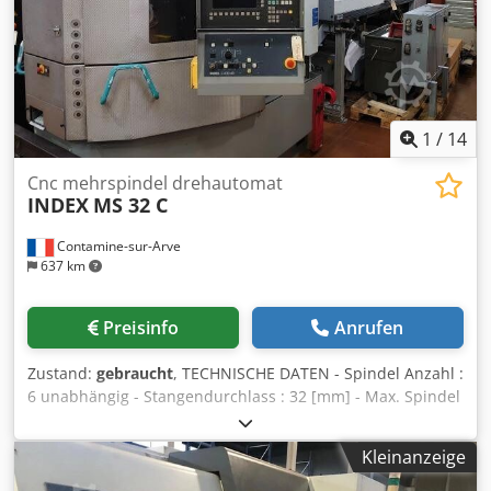
1
/
14
Cnc mehrspindel drehautomat
INDEX
MS 32 C
Contamine-sur-Arve
637 km
Preisinfo
Anrufen
Zustand:
gebraucht
, TECHNISCHE DATEN - Spindel Anzahl :
6 unabhängig - Stangendurchlass : 32 [mm] - Max. Spindel
Geschwindigkeit : 6300 [U/min] - Maschine ausgerüstet mit
28 numerische Achsen - Schlitteneinheit 1.1 : Achsen X
Kleinanzeige
und Z durch NC gesteuert - Schlitteneinheit 2.2 : Achsen X
und Z durch NC gesteuert - Schlitteneinheit 3.1 : Achsen X