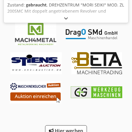
Zustand:
gebraucht
, DREHZENTRUM "MORI SEIKI" MOD. ZL
200SMC Mit doppelt angetriebenem Revolver und
Gegenspindel CNC MSC-501 Drehlänge: 452 mm Max.
Drehdurchmesser: 388 mm Max. Durchmesser über Bett:
510 mm Spitzenweite: 751 mm Spindelaufnahme: A2-6
Spindeldrehzahl: 4.000 U/min Spindelmotorleistung: 11 kW
Anzahl Werkzeuge: 12 Dodpfxjxwxwtj Ak Tjck
Hier werben