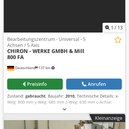
800 Nm. Bar loader ILS-RBK- 10012 65 Diameters min/max
5/65 mm L= 600-1200 mm Highspeed 60m/min. Spindele
20-12.000 min.’ – 140 Nm.12.000 RPM 12,5 KW/Max 34kW
Swivelling head CNC contrlled ± 100° Maschine unter
Strom in unserem Lager. Mimu Werkzeugmaschinen
1
/
13
(Italien)
Bearbeitungszentrum - Universal - 5
Achsen / 5 Axis
CHIRON - WERKE GMBH &
Mill
800 FA
Deutschland
137 km
Preisinfo
Anrufen
Zustand:
gebraucht
, Baujahr:
2010
, Technische Details: x-
Weg: 800 mm y-Weg: 685 mm z-Weg: 630 mm c-Achse:
360° (Planscheibe-Tisch) Steuerung: Siemens 840D Power
Line Spindeldrehzahl:: 10.500 - 20.000 U/min Drehmoment
Kleinanzeige
an der Spindel: 180 Nm Werkzeugaufnahme: HSK -A63 DIN
69893 Werkzeugmagazin mit: 40 places Anzahl der Tische: