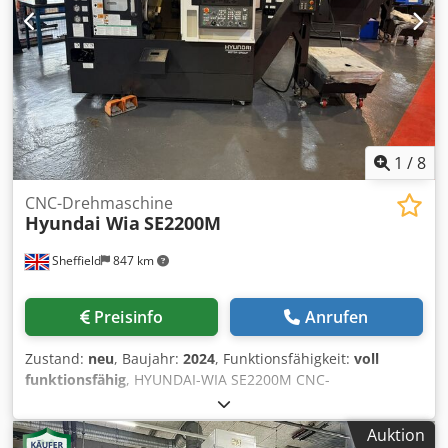
Spaeneforderer Renishaw-ready Bj 2007 Gewicht 7500 kgs
Drehpaket: Max Durchm. 65mm U/min: 15 / 4500 Max 42,5
KW / 90 Nm. Hydraulic clamping 800 Nm. Bar loader ILS-
RBK- 10012 65 Diameters min/max 5/65 mm L= 600-1200
mm Cedpfsgph Rnex Ap Esha Highspeed 60m/min. Spindle
20-12.000 min.’ – 140 Nm.12.000 RPM 12,5 KW/Max 34kW
Swivelling head CNC contrlled ± 100° Maschine unter
Strom in unserem Lager. Mimu Werkzeugmaschinen
1
/
8
(Italien)
CNC-Drehmaschine
Hyundai Wia
SE2200M
Sheffield
847 km
Preisinfo
Anrufen
Zustand:
neu
, Baujahr:
2024
, Funktionsfähigkeit:
voll
funktionsfähig
, HYUNDAI-WIA SE2200M CNC-
Drehmaschine mit FANUC 0iT PLUS Steuerung und C-Achse
MASCHINENAUFBAU & EIGENSCHAFTEN  8"
Auktion
Standardspannfutter.  30° Schrägbett in einem Stück aus