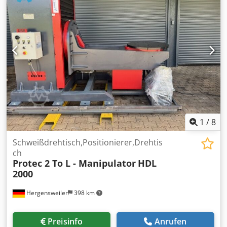
Werkzeuge 65 - HSK-A 63 DIN 69893 Tisch 1400x500
Tischbelastung 1200 kgs IKZ 70 bar (regulierbar) CNC
controlled clamping/rotating unit for 6th face machining (v.
nota 5) Heidenhain Linearmesssystem Spaeneforderer
Renishaw-ready Bj 2006 Chedegqg Sgopfx Ap Eja Gewicht
7500 kgs Drehpaket: Max Durchm. 65mm U/min: 15 / 4500
Max 42,5 KW / 90 Nm. Hydraulic clamping 800 Nm. Bar
loader ILS-RBK- 10012 65 Diameters min/max 5/65 mm L=
600-1200 mm Highspeed 60m/min. Spindele 20-12.000
min.’ – 140 Nm.12.000 RPM 12,5 KW/Max 34kW Swivelling
head CNC contrlled ± 100° Maschine unter Strom in
unserem Lager. Mimu Werkzeugmaschinen (Italien)
1
/
8
Schweißdrehtisch,Positionierer,Drehtis
ch
Protec 2 To L - Manipulator
HDL
2000
Hergensweiler
398 km
Preisinfo
Anrufen