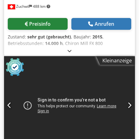
Betriebsspannung: 400V AC, 3-phasig # Anschlussleistung:
Zuchwil
488 km
22,5 kVA Abmessungen # Maschinenabmessungen
(L×B×H): 3200 × 2200 × 1900 mm; Gewicht: 5500 kg
Hauptfunktionen und Merkmale: # Horizontale Bauweise:
Preisinfo
Anrufen
Optimale Späneabfuhr, Teilefänger + kundenspezifisches
Teileförderband # ZUSÄTZLICHER EMULSIONSTANK MIT 10
Zustand:
sehr gut (gebraucht)
, Baujahr:
2015
,
BAR DRUCK FÜR WERKZEUGKÜHLUNG # CNC-Steuerung:
Betriebsstunden:
14.000 h
, Chiron Mill FX 800
OSP-P300L-R # Späneförderer # BRANDSCHUTZSYSTEM #
Bearbeitungszentrum mit Hintergrundmagazin 148-fach
WERKZEUGMESSYSTEM (Q SETTER) # Bruchkontrolle:
TECHNISCHE DATEN Verfahrweg, X-Achse: 800 mm
Lastkraft-Autolearning-Analyser gesteuert durch OSP-
Kleinanzeige
Verfahrweg, Y-Achse: 630 mm Verfahrweg, Z-Achse: 550
P300L-R # Werkstückerkennung Gegenspindel:
mm Schwenkachse: +- 120 ° Rundachse: 360°
Niederdruck-Luftdruckanzeige # SPINDELKÜHLSYSTEM #
Eilgangsgeschwindigkeit, X-Achse: 60 m/min
Dokumentation: Elektronisch und in Buchform verfügbar
Eilgangsgeschwindigkeit, Y-Achse: 60 m/min
OPTIONAL: Stangenlader: FMB Modell: Turbo 10-
Eilgangsgeschwindigkeit, Z-Achse: 60 m/min Spindel, max.
72XT/3200/A # Stangenlader (L×B×H): 3500 × 800 × 1200
Drehmoment: 180 Nm Spindelleistung: 17,0 – 47,2 kW
mm; Gewicht: 1500 kg Maschinenstatus: BETRIEBSBEREIT
Spindel, Drehzahl: 12`000 U/Min Werkzeugaufnahme: HSK-
A 63 Rundtisch, Durchmesser: 280 mm Gewinde- und
Passbohrungsraster M16 x 15 H7 X 50 Belastbarkeit: 320 kg
ANGEBOTSUMFANG U.A: (Aufzählung nicht abschliessend):
Chiron Bearbeitungszentrum, Baujahr: 2015 Knoll
Späneförderer 750 K-1/150 Cjdpfstvz Azox Ap Ejha BMF