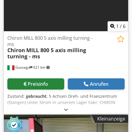
1
/
6
Chiron MILL 800 5 axis milling turning -
ms
Chiron
MILL 800 5 axis milling
turning - ms
Gussago
621 km
Preisinfo
Anrufen
Zustand:
gebraucht
, 5 Achsen Dreh- und Fraeszentrum
(Stangen) Unter Strom in unserem Lager Fabr: CHIRON
Modell: MILL 800 5 axis CNC Fanuc 18iMBS (5
simoultaneous axis 1*) X, Y, Z (mm) 800 – 500 - 550 Eilgang
Kleinanzeige
(Highspeed) 60 m/min Schwenkbare Kopf (B axis) +/- 100°
Drehspindel Peiseler Fraeskopf 12.000 U/min / 140 Nm