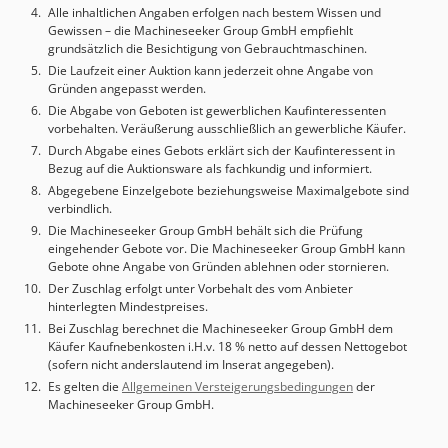
Ausstattung • Zubehör: 2x 3-Backen-Futter /
Alle inhaltlichen Angaben erfolgen nach bestem Wissen und
Drehwerkzeughalter /Angetriebene Radialwerkzeughalter
Gewissen – die Machineseeker Group GmbH empfiehlt
/Axial angetriebene Werkzeughalter Zusätzliche
grundsätzlich die Besichtigung von Gebrauchtmaschinen.
Informationen • Spindelnase (din 55026): a6 • Max.
Die Laufzeit einer Auktion kann jederzeit ohne Angabe von
Spindeldrehmoment mh s1/s6 - 40%: 200 / 257 nm • Max.
Gründen angepasst werden.
Durchlass des Stangenmaterials: 81 mm • X-Achse:
Die Abgabe von Geboten ist gewerblichen Kaufinteressenten
Kugelumlaufspindel Durchmesser/Gewinde: 32 / 12 mm •
vorbehalten. Veräußerung ausschließlich an gewerbliche Käufer.
Z-Achse: Kugelumlaufspindel Durchmesser / Steigung: 40 /
Durch Abgabe eines Gebots erklärt sich der Kaufinteressent in
15 mm • Y-Achse: Kugelumlaufspindel
Bezug auf die Auktionsware als fachkundig und informiert.
Durchmesser/Steigung: 32 / 12 mm • Max. Durchmesser
Abgegebene Einzelgebote beziehungsweise Maximalgebote sind
verbindlich.
beim Drehen: 280 mm • Max. Drehlänge zwischen Spitzen:
490 mm • Software-Version: Version: v01. 04 +sp02/ keine
Die Machineseeker Group GmbH behält sich die Prüfung
eingehender Gebote vor. Die Machineseeker Group GmbH kann
integrierte Sicherheitsoption • Werkzeuge
Gebote ohne Angabe von Gründen ablehnen oder stornieren.
Werkzeugrevolver: Anzahl der Positionen: 12 •
Der Zuschlag erfolgt unter Vorbehalt des vom Anbieter
Durchmesser des Spannbolzens des Werkzeughalters DIN
hinterlegten Mindestpreises.
69880: 40 mm • Stahlgröße: 25x25 mm • Max.
Bei Zuschlag berechnet die Machineseeker Group GmbH dem
Werkzeugspindeldrehzahl S3-40%: 4000 min-1 •
Käufer Kaufnebenkosten i.H.v. 18 % netto auf dessen Nettogebot
Drehmoment S1/S3 - 40%: 27 / 40 NmOption
(sofern nicht anderslautend im Inserat angegeben).
Mantelflächeninterpolation: Die Steuerung kann Mantel C
Es gelten die
Allgemeinen Versteigerungsbedingungen
der
und Mantel Y verarbeiten Dimensions Machine Depth 3875
Machineseeker Group GmbH.
mm