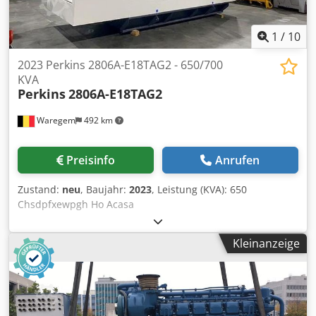
1
/
10
2023 Perkins 2806A-E18TAG2 - 650/700
KVA
Perkins
2806A-E18TAG2
Waregem
492 km
Preisinfo
Anrufen
Zustand:
neu
, Baujahr:
2023
, Leistung (KVA): 650
Chsdpfxewpgh Ho Acasa
Kleinanzeige