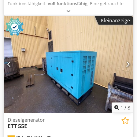
Funktionsfähigkeit:
voll funktionsfähig
, Eine gebrauchte
Brikettpresse C.F. Nielsen BP 5000 in sehr gutem Zustand
Cjdpfjwiw Rxsx Acaoha
Kleinanzeige
1
/
8
Dieselgenerator
ETT
55E