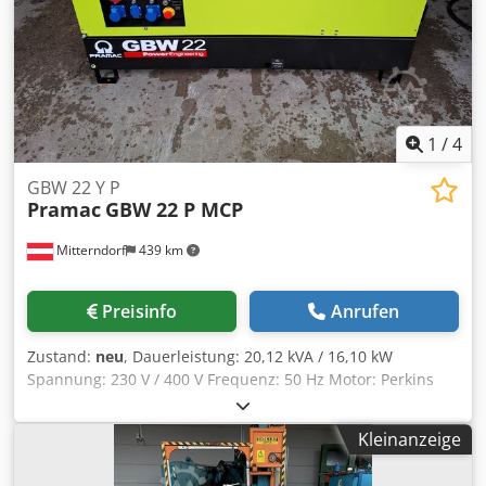
1
/
4
GBW 22 Y P
Pramac
GBW 22 P MCP
Mitterndorf
439 km
Preisinfo
Anrufen
Zustand:
neu
, Dauerleistung: 20,12 kVA / 16,10 kW
Spannung: 230 V / 400 V Frequenz: 50 Hz Motor: Perkins
404J-22G Kraftstoff: Diesel Tankinhalt: 51 Liter Generator-
Typ: Schutzklasse IP21, MeccALte Startart: elektrisch
Kleinanzeige
Stromerzeuger mit AVR-Regelung Abmessungen und
Gewicht: Länge (mm):1645 Breite (mm):870 Höhe