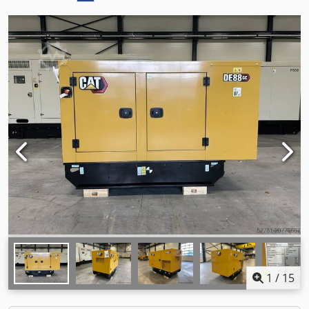
1
/
15