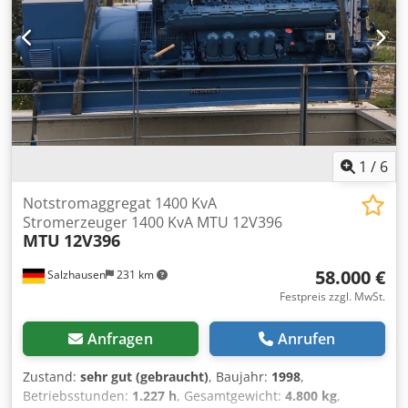
1
/
6
Notstromaggregat 1400 KvA
Stromerzeuger 1400 KvA MTU 12V396
MTU
12V396
58.000 €
Salzhausen
231 km
Festpreis zzgl. MwSt.
Anfragen
Anrufen
Zustand:
sehr gut (gebraucht)
, Baujahr:
1998
,
Betriebsstunden:
1.227 h
, Gesamtgewicht:
4.800 kg
,