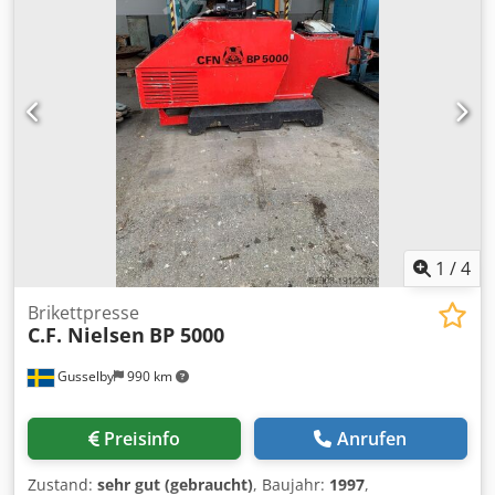
(mm):1072 Chodpfx Aceq A T Eueasa Gewicht, trocken: 640
kg Schlüsselstart Steckdosen: 1 x 32-A 400 V 1 x 16 A - 400
V 1 x 230 V Schuko 2 x 16 A 230 V CEE
1
/
4
Brikettpresse
C.F. Nielsen
BP 5000
Gusselby
990 km
Preisinfo
Anrufen
Zustand:
sehr gut (gebraucht)
, Baujahr:
1997
,