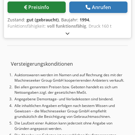
Hauptmotor: 22 kW - Spannung: 3x 400 V / 50/60 Hz -
Preisinfo
Anrufen
Transportabmessungen BxHxT: 5200 x 3200 x 2100 mm -
Gewicht: 19200 kg
Zustand:
gut (gebraucht)
, Baujahr:
1994
,
Funktionsfähigkeit:
voll funktionsfähig
, Druck 160 t
Abkantlänge 3200 mm Steuerung CYBELEC CybTouch 15 PS
Dsdpfexb Sm Nsx Abzokr Maschinengewicht ca. 14.000 kg
Zubehör/Ausstattung: - Steuerungsumbau März 2025 -
CYBELEC CybTouch 15 - Fußschalter - Werkzeuge
Versteigerungskonditionen
Auktionswaren werden im Namen und auf Rechnung des mit der
Machineseeker Group GmbH kooperierenden Anbieters verkauft.
Bei allen genannten Preisen bzw. Geboten handelt es sich um
Nettoangaben zzgl. der gesetzlichen MwSt.
Angegebene Demontage- und Verladekosten sind bindend.
Alle inhaltlichen Angaben erfolgen nach bestem Wissen und
Gewissen – die Machineseeker Group GmbH empfiehlt
grundsätzlich die Besichtigung von Gebrauchtmaschinen.
Die Laufzeit einer Auktion kann jederzeit ohne Angabe von
Gründen angepasst werden.