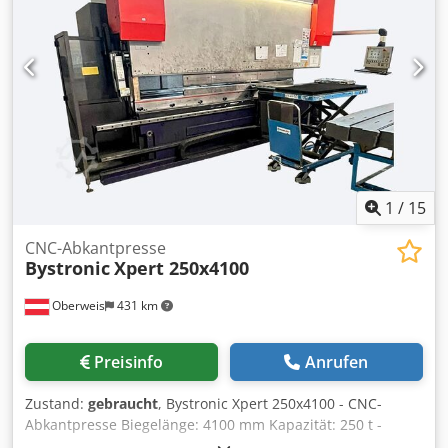
1
/
15
CNC-Abkantpresse
Bystronic
Xpert 250x4100
Oberweis
431 km
Preisinfo
Anrufen
Zustand:
gebraucht
, Bystronic Xpert 250x4100 - CNC-
Abkantpresse Biegelänge: 4100 mm Kapazität: 250 t -
Bystronic 2- und 3-D-Grafiksteuerung, Ergonomisches