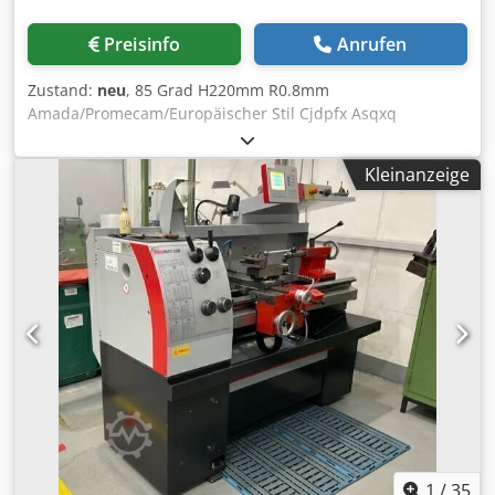
Preisinfo
Anrufen
Zustand:
neu
, 85 Grad H220mm R0.8mm
Amada/Promecam/Europäischer Stil Cjdpfx Asqxq
Nwebpjha
Kleinanzeige
1
/
35