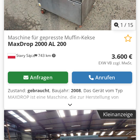
1
/
15
Maschine für gepresste Muffin-Kekse
MaxDrop 2000
AL 200
3.600 €
Stary Sącz
743 km
EXW VB zzgl. MwSt.
Anfragen
Anrufen
Zustand:
gebraucht
, Baujahr:
2008
, Das Gerät vom Typ
MAXDROP ist eine Maschine, die zur Herstellung von
Backwaren wie Muffins, Mürbeteiggebäck, Baisergebäck,
Biskuitgebäck und anderen verwendet wird. Marke:
Kleinanzeige
MaxDrop 2000 Chedpfxex Irkds Abpja Modell: AL 200
Kopfbreite: 600 mm Speicher für bis zu 90 Rezepte
Geräteabmessungen: 1100 x 1400 x 1375 mm Baujahr:
2008 Stromversorgung: 400 V Installierte Leistung: 1,64 kW