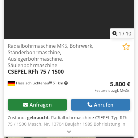
Betrieb und steht zur Besichtigung und Prüfung bereit.
Regelmäßig gewartet, in gutem technischen Zustand.
Spiegel im Jahr 2024 komplett ausgetauscht. Csdjv
Hxbbspfx Abpoha
1
/
10
Radialbohrmaschine MK5, Bohrwerk,
Ständerbohrmaschine,
Auslegerbohrmaschine,
Säulenbohrmaschine
CSEPEL
RFh 75 / 1500
5.800 €
Hessisch Lichtenau
51 km
Festpreis zzgl. MwSt.
Anfragen
Anrufen
Zustand:
gebraucht
, Radialbohrmaschine CSEPEL Typ RFh
75 / 1500 Masch. Nr. 13704 Baujahr 1985 Bohrleistung in
Stahl Ø 75 mm Bohrleistung in Guss Ø 90 mm
Spindelaufnahme MK 5 Nennausladung 1500 mm Größte