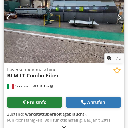
Gewicht: 400 kg Zustand: gebraucht Originale technische
Dokumentation + CE-Konformitätserklärung.
1
/
3
Laserschneidmaschine
BLM
LT Combo Fiber
Concorezzo
626 km
Preisinfo
Anrufen
Zustand:
werkstattüberholt (gebraucht)
,
Funktionsfähigkeit:
voll funktionsfähig
, Baujahr:
2011
,
Betriebsstunden:
27.693 h
, Laserleistung:
3.000 W
,