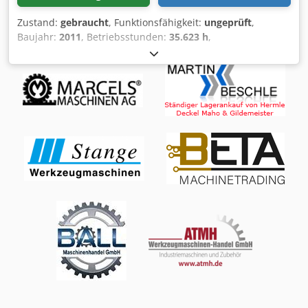
Zustand:
gebraucht
, Funktionsfähigkeit:
ungeprüft
,
Baujahr:
2011
, Betriebsstunden:
35.623 h
,
Maschinen-/Fahrzeugnummer:
A1225A0041 / L20
,
Steuerungsart:
CNC-Steuerung
, Automatisierungsgrad:
Halbautomatisch
, Betätigungsart:
elektrisch
,
Steuerungshersteller:
Siemens
, Steuerungsmodell:
SINUMERIK 840D SL
, Lasertyp:
CO₂-Laser
,
Laserquellenhersteller:
Trumpf TruFlow 3200
,
Laserstunden:
35.623 h
, Laserleistung:
3.200 W
,
Laserwellenlänge:
10.600 nm
, Blechstärke (max.):
20 mm
,
Blechstärke Stahl (max.):
20 mm
, Blechstärke Edelstahl
(max.):
12 mm
, Blechstärke Aluminium (max.):
8 mm
,
Arbeitslänge:
3.000 mm
, Arbeitsbreite:
1.500 mm
,
Arbeitshöhe:
115 mm
, Verfahrweg X-Achse:
3.000 mm
,
Verfahrweg Y-Achse:
1.500 mm
, Verfahrweg Z-Achse:
115
mm
, Vorschubgeschwindigkeit X-Achse:
100 m/min
,
Vorschubgeschwindigkeit Y-Achse:
200 m/min
,
Vorschubgeschwindigkeit Z-Achse:
80 m/min
,
Schnittgeschwindigkeit:
140 mm/min
,
Positioniergeschwindigkeit:
140 m/min
,