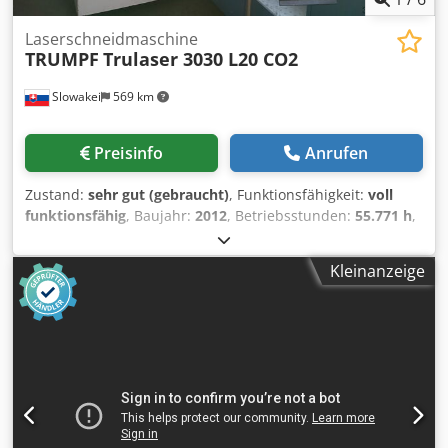
Laserschneidmaschine
TRUMPF
Trulaser 3030 L20 CO2
Slowakei
569 km
Preisinfo
Anrufen
Zustand:
sehr gut (gebraucht)
, Funktionsfähigkeit:
voll
funktionsfähig
, Baujahr:
2012
, Betriebsstunden:
55.771 h
,
Laserstunden:
35.157 h
, Laserleistung:
3.200 W
,
Blechstärke (max.):
20 mm
, Blechstärke Stahl (max.):
20
Kleinanzeige
mm
, Blechstärke Aluminium (max.):
8 mm
, Tischlänge:
3.000 mm
, Tischbreite:
1.500 mm
, Verfahrweg X-Achse:
3.000 mm
, Verfahrweg Y-Achse:
1.500 mm
, Verfahrweg Z-
Achse:
150 mm
, Positioniergeschwindigkeit:
140 m/min
,
Positioniergenauigkeit:
0,02 mm
, Jahr der letzten
Überholung:
2024
, Vorschublänge X-Achse:
3.000 mm
,
Vorschublänge Y-Achse:
1.500 mm
, Vorschublänge Z-
Achse:
150 mm
, Ausstattung:
Dokumentation/Handbuch,
Kühlaggregat, Sicherheitslichtschranke
, Der Laser ist in