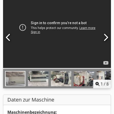
1
/
8
Daten zur Maschine
Maschinenbezeichnung: