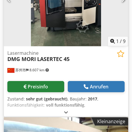
Querschlitten:
200 mm
, Gesamtgewicht:
865 kg
,
Spindelaufnahme:
MK 3
, Leistung des Spindelmotors:
5.300 W
, Ausstattung:
Dokumentation/Handbuch,
Drehzahl stufenlos einstellbar, Typenschild vorhanden
,
EMCO EMCOMAT-20 D Universaldrehmaschine in einem
sehr guten Zustand mit Werkzeugschrank und div.
Schnellwechselhaltern, Spannzangen und 3 Stk. RÖHM-
1
/
9
Backenfuttern. Hersteller: EMCO Modell: EMCOMAT-20 D
Baujahr: 2010 Zustand: sehr gut, voll funktionsfähig
Lasermachine
DMG MORI
LASERTEC 45
Lagerort: Graz (Österreich) Highlights auf einen Blick: -
Spitzenweite 1000 mm – ideal für längere Werkstücke -
苏州市
8.607 km
Stufenlose Drehzahlregelung bis 3000 U/min - Robustes,
induktionsgehärtetes Maschinenbett - Gehärtete und
geschliffene Führungen & Zahnräder - Elektromechanische
Preisinfo
Anrufen
Spindelbremse - Sehr stabile Bauweise – 865 kg
Maschinengewicht - Sicherheitsüberwachung durch
Zustand:
sehr gut (gebraucht)
, Baujahr:
2017
,
elektrische Endschalter - Mit moderner 3-Achsen-
Funktionsfähigkeit:
voll funktionsfähig
,
Digitalanzeige Technische Daten: - Spitzenweite: 1000 mm
Maschinen-/Fahrzeugnummer:
3379284
, DMG MORI
- Spitzenhöhe: 200 mm - Drehdurchmesser: 400 mm -
Modell: Lasertec 45 BJ. 2017 three-axis travel:
Spindelbohrung: 50 mm - Drehzahl: 40 bis 3000 U/min
Kleinanzeige
700*420*485mm Footage: 1750*1820*870mm Maximum
Chjdjyxvqvjpfx Abpja - Spindelanschluss: DIN 55029 Größe
workpiece diameter: 320mm Maximum workpiece height: