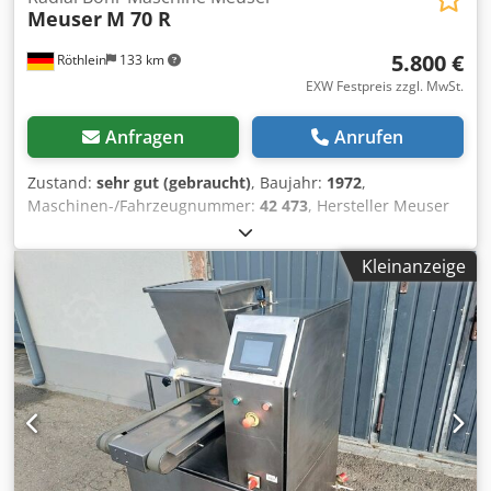
Meuser
M 70 R
5.800 €
Röthlein
133 km
EXW Festpreis zzgl. MwSt.
Anfragen
Anrufen
Zustand:
sehr gut (gebraucht)
, Baujahr:
1972
,
Maschinen-/Fahrzeugnummer:
42 473
, Hersteller Meuser
Typ M 70 R Baujahr 1970 Csdslp Iqmopfx Abpsha Zustand
sehr gut funktionsfähig Technischer daten Ausladung 1800
Kleinanzeige
mm Bohrspindelaufnahme MK6 Bohrleistung max. 120
Tisch Größe 2000x1100 mm Würfel Tisch 700x700x500mm
Gewicht 8000 kg Mit Stützsäule Hydraulik und Elektrik Plan
sind vorhanden