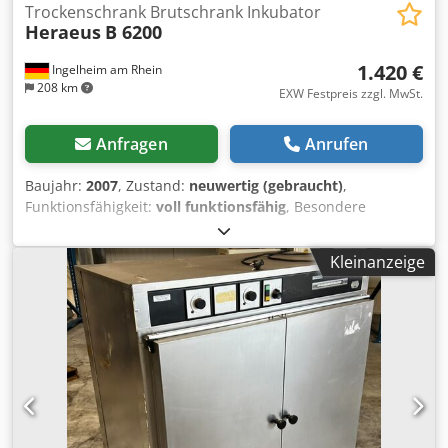
Trockenschrank Brutschrank Inkubator
Heraeus
B 6200
1.420 €
Ingelheim am Rhein
208 km
EXW Festpreis zzgl. MwSt.
Anfragen
Anrufen
Baujahr:
2007
, Zustand:
neuwertig (gebraucht)
,
Funktionsfähigkeit:
voll funktionsfähig
, Besondere
Gelegenheit ! Nur noch EIN Gerät verfügbar! Aus
Beständen des Landes Thüringen können wir Ihnen diesen
Kleinanzeige
top Wärmeschrank Typ B 6200 der Weltmarke "Thermo" /
"Heraeus" in neuwertigem Zustand anbieten. Der B 6200
ist eines der zuverlässigsten Geräte auf dem Markt, und
weltweit praktisch aus keinem Labor mehr wegzudenken.
Er zeichnet sich nicht nur durch seine hohe Präzision aus,
sondern gilt in Fachkreisen auch als eines der besonders
langlebigen und robusten Geräte. Das Gerät wurde in 2007
vom Land Thüringen neu angeschafft, und seitdem
ausschließlich für die jährliche Prüfung in Betrieb