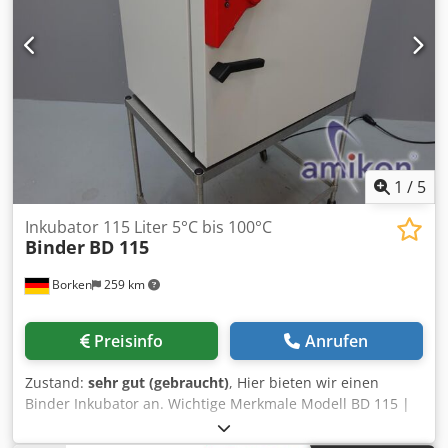
1
/
5
Inkubator 115 Liter 5°C bis 100°C
Binder
BD 115
Borken
259 km
Preisinfo
Anrufen
Zustand:
sehr gut (gebraucht)
, Hier bieten wir einen
Binder Inkubator an. Wichtige Merkmale Modell BD 115 |
Standard-Inkubator mit natürlicher Konvektion Technische
Daten BD 115 Außenabmessungen: Breite netto 835 mm