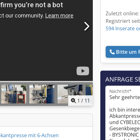
Zuletzt online
Registriert sei
594 Inserate o
Bitte um 
ANFRAGE S
Nachricht*
1
/
11
kantpresse mit 6-Achsen