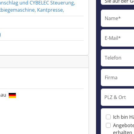
anschlag und CYBELEC Steuerung,
biegemaschine, Kantpresse,
Name*
)
E-Mail*
Telefon
Firma
enau
PLZ & Ort
Ich bin H
Angebote
erhalten