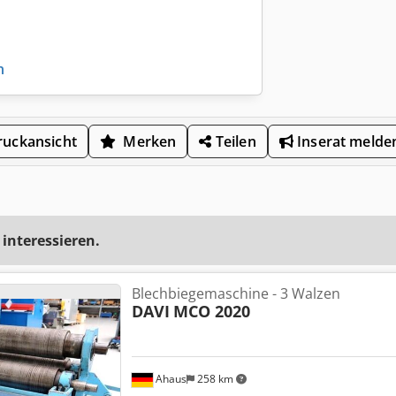
n
uckansicht
Merken
Teilen
Inserat melde
 interessieren.
Blechbiegemaschine - 3 Walzen
DAVI
MCO 2020
Ahaus
258 km