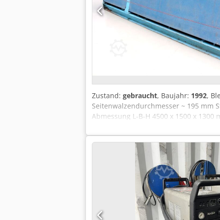
Zustand:
gebraucht
, Baujahr:
1992
, B
Seitenwalzendurchmesser ~ 195 mm Ste
Abmessung L-B-H 4500 x 1500 x 1300 m
vielfältigste Biege- und Rundungsmögl
Maschinenachsen * digitale Positions
Oberwalzendurchmesser sind möglich -
Maschinenkonzept - stabile Stahl-Schw
Druckanzeige für die Walzen - Sicherhe