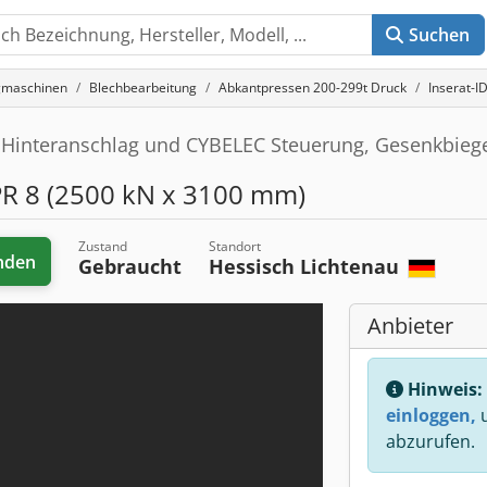
Suchen
gmaschinen
Blechbearbeitung
Abkantpressen 200-299t Druck
Inserat-I
 Hinteranschlag und CYBELEC Steuerung, Gesenkbieg
R 8 (2500 kN x 3100 mm)
Zustand
Standort
nden
Gebraucht
Hessisch Lichtenau
Anbieter
Hinweis:
einloggen,
u
abzurufen.