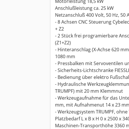
Motorleistung 18,5 kW
Anschlußleistung ca. 25 kW
Netzanschluß 400 Volt, 50 Hz, 50 
- 8 Achsen CNC Steuerung Cybelec 
+ Z2
- 2 Stück frei programierbare Ansc
(Z1+Z2)
- Hinteranschlag (X-Achse 620 mm
1080 mm
- Pressbalken mit Servoventilen 
- Sicherheits-Lichtschranke FIESS
- Bedienung über elektro Fußscha
- Hydraulische Werkzeugklemmun
TRUMPF) mit 20 mm Klemmnut
- Werkzeugaufnahme für das Unte
mm, mit Aufnahmenut 14 x 23 m
- Werkzeugsystem TRUMPF, ohne
Platzbedarf L x B x H 0 x 2500 x 
Maschinen-Transporthöhe 3360