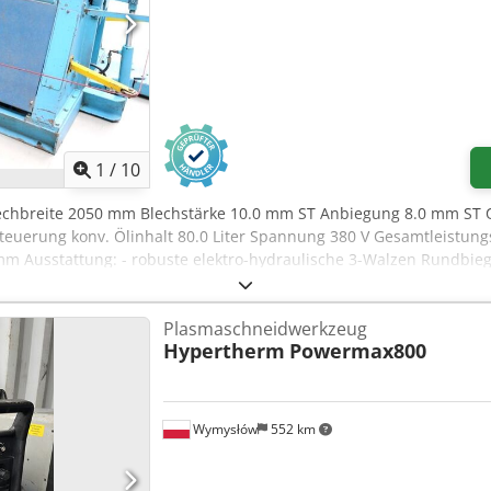
1
/
10
lechbreite 2050 mm Blechstärke 10.0 mm ST Anbiegung 8.0 mm S
uerung konv. Ölinhalt 80.0 Liter Spannung 380 V Gesamtleistung
m Ausstattung: - robuste elektro-hydraulische 3-Walzen Rundbie
ichkeiten - schwenkbare Steuerungseinheit, vorne * Bedienung - 
anzeige * manuelle Bedienung über JOY-Sticks - Durchmesser von b
Plasmaschneidwerkzeug
 geschmiedete und gehärtete Walzen mit einer Festigkeit von 53-
Hypertherm
Powermax800
eiß-Konstruktion - elektro-hydraulisches Klapplager für die einf
itseinrichtung (Sicherheitsleine mit Schaltereinheit) - Bedienungs
Wymysłów
552 km