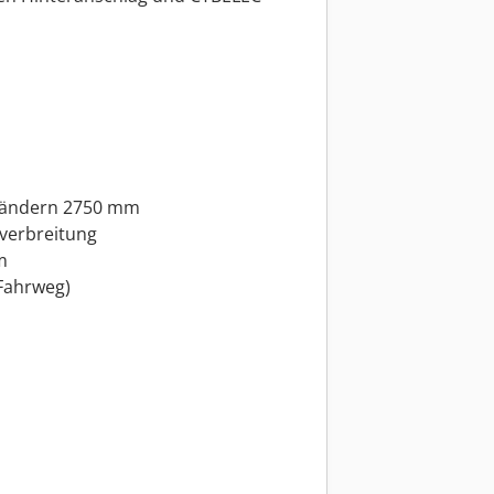
tändern 2750 mm
hverbreitung
m
Fahrweg)
s