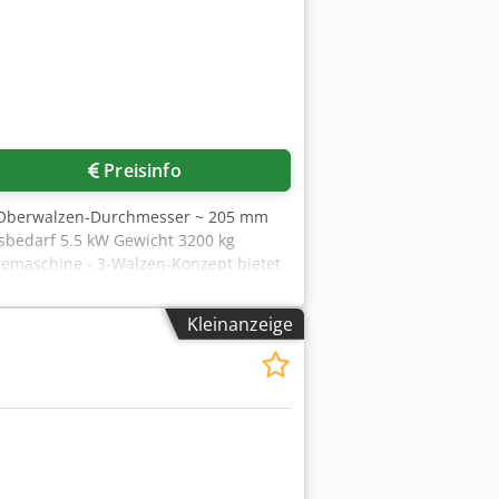
Preisinfo
T Oberwalzen-Durchmesser ~ 205 mm
sbedarf 5.5 kW Gewicht 3200 kg
gemaschine - 3-Walzen-Konzept bietet
Ansteuerung aller Walzen bzw.
is zu 1.1-fachen vom
Kleinanzeige
55 HRC - wartungsarmes, stabiles
ache Rohr-Entnahme - Manometer /
anleitung (PDF) Dodpfx Ajxacdvsgfock