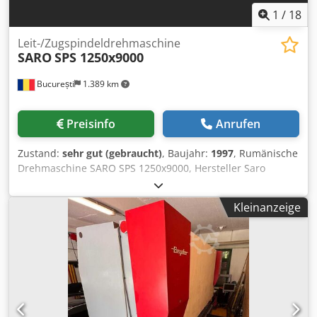
1
/
18
Leit-/Zugspindeldrehmaschine
SARO
SPS 1250x9000
București
1.389 km
Preisinfo
Anrufen
Zustand:
sehr gut (gebraucht)
, Baujahr:
1997
, Rumänische
Drehmaschine SARO SPS 1250x9000, Hersteller Saro
Targoviste, Baujahr 1997. Futterdurchmesser 1250 mm,
max. Umlaufdurchmesser über Bett 1250 mm,
Kleinanzeige
Spindeldurchmesser 250 mm, Spitzenweite 9000 mm, max.
Umlaufdurchmesser über Support 920 mm, max.
Werkstückgewicht zwischen den Spitzen 15.000 kg.
Schleifvorrichtung verfügbar! Video der Maschine unter
Strom verfügbar. Gewicht ca. 25 Tonnen. Cjdpfjy Icbasx
Ailsrf