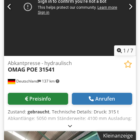
Y2, X, R, Z1, Z2 Crjdpfx Aiev Ub Elslsf Maximaler Hub: 215
mm Sick Infrarot-Lichtschranken Komplette Ober- und
Unterwerkzeuge Die Maschine stammt von einem
Unternehmen, das für die Architekturbranche produziert
und hauptsächlich Aluminium biegt. Neue Werkzeuge zum
Biegen Ihrer Produkte auf dieser Presse verfügbar. Kann
im Einsatz besichtigt werden.
1
/
7
Abkantpresse - hydraulisch
OMAG
POE 31541
Deutschland
137 km
Preisinfo
Anrufen
Zustand:
gebraucht
, Technische Details: Druck: 315 t
Abkantlänge: 5050 mm Ständerweite: 4100 mm Ausladung:
500 mm Hub: 250 (Wange) mm Steuerung: DNC 884s
Maschinengewicht ca.: 27,0 t Maschinenabmessungen
Kleinanzeige
LxBxH: 5,7 x 2,2 x 4,0 m Maschine steht ca. 0,95 m im