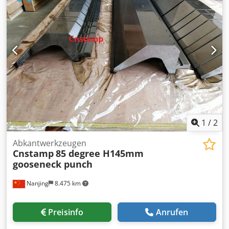
Gesamthöhe:
2.800 mm
, Gesamtgewicht:
22.000 kg
,
Verfahrweg X-Achse:
500 mm
, Steuerungshersteller:
Cybelec
, Steuerungsmodell:
Visitouch 19" 2D
,
Arbeitsbreite:
4.100 mm
, Biegekraft (max.):
225 t
,
Hinteranschlaggeschwindigkeit R-Achse:
100 mm/s
,
Steuerungsart:
CNC-Steuerung
, Automatisierungsgrad:
Automatisch
, Hinteranschlagverstellung:
CNC-gesteuert
,
Anzahl der Achsen:
4
, Betätigungsart:
hydraulisch
,
Ausstattung:
CE-Kennzeichnung,
Dokumentation/Handbuch, Fuß-Fernbedienung,
Notausschalter, Zentralschmieranlage
, Abkantpresse
komplett überholt mit neuer 2D-CNC-Steuerung von
1
/
2
Cybelec aus der Schweiz Credew I A Ncjpfx Ailef
Abkantwerkzeugen
Cnstamp
85 degree H145mm
gooseneck punch
Nanjing
8.475 km
Preisinfo
Anrufen