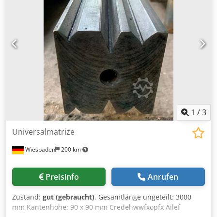
1
/
3
Universalmatrize
Wiesbaden
200 km
Preisinfo
Anrufen
Zustand:
gut (gebraucht)
, Gesamtlänge ungeteilt: 3000
mm Kantenhöhe: 90 x 90 mm Credehwwfxopfx Ailef