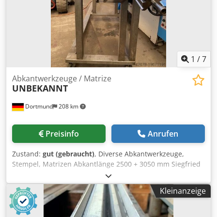
1
/
7
Abkantwerkzeuge / Matrize
UNBEKANNT
Dortmund
208 km
Preisinfo
Anrufen
Zustand:
gut (gebraucht)
, Diverse Abkantwerkzeuge,
Stempel, Matrizen Abkantlänge 2500 + 3050 mm Siegfried
Volz Werkzeugmaschinen Rüschebrinkstr. 151-153 Crodpfx
Aijw Emf Dolsf DE - 44143 Dortmund - Wambel
Kleinanzeige