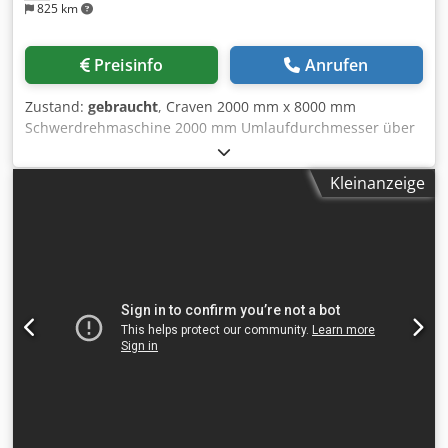
825 km
Preisinfo
Anrufen
Zustand:
gebraucht
, Craven 2000 mm x 8000 mm
Schwerdrehmaschine 2000 mm Umlaufdurchmesser über
Bett 1500 mm über dem Support 8.000 mm Spitzenweite
Hauptantrieb 60 kW Crodpfxex Hp Iwo Ailjf Tragfähigkeit 40
Kleinanzeige
Tonnen Spindeldrehzahlen 2 – 152 U/min Lünetten
(Steadies) 2000 mm Bettverlängerung