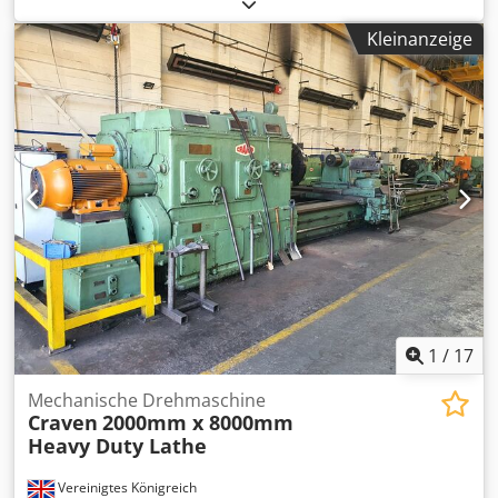
Kleinanzeige
1
/
17
Mechanische Drehmaschine
Craven
2000mm x 8000mm
Heavy Duty Lathe
Vereinigtes Königreich