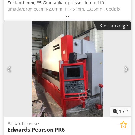
Zustand:
neu
, 85 Grad abkantpresse stempel für
amada/promecam R2.0mm, H145 mm, L835mm, Cedpfx
Aoin I E Heilorf L835mm sektioniert
Kleinanzeige
1
/
7
Abkantpresse
Edwards Pearson
PR6