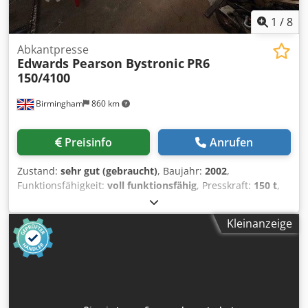
1
/
8
Abkantpresse
Edwards Pearson Bystronic
PR6
150/4100
Birmingham
860 km
Preisinfo
Anrufen
Zustand:
sehr gut (gebraucht)
, Baujahr:
2002
,
Funktionsfähigkeit:
voll funktionsfähig
, Presskraft:
150 t
,
Arbeitsbreite:
4.100 mm
, Arbeitsbereich:
4.100 mm
,
Gebrauchte, hochwertige und hochpräzise Edwards
Kleinanzeige
Pearson PR6 150/4100 CNC-Abkantpresse zu verkaufen
Neu / Baujahr 2002 Gesamtachsen: 6 Achsen, komplett mit
Bombierung Kapazität: 4,1 m x 150 t / 4100 mm x 150 t
Vollständig gewartet Sehr späte PR-Maschine vor der
Umstellung auf Bystronic-Abkantpressen Komplett
ausgestattet mit: Cybelec CNC-Steuerung mit Farbgrafik Y1,