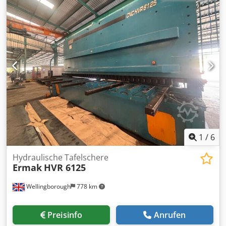
Boden. Anwendung für: Prägebiegen und Freibiegen
Credpfx Aiju Iccpjlef Über die DNC Steuerung kann man
manuell, halbautomatisch und automatisch arbeiten.
Entfernung zwischen Tisch und Oberwange max. 490mm
Tisch: mit Verlängerung ca. 800mm, Werkzeugaufnahme
am Tisch = Schwalbenschwanz 30mm Zubehör: viele
Matrizen und Stempel vergleichbar im Bild i.D. *
1
/
6
Hydraulische Tafelschere
Ermak
HVR 6125
Wellingborough
778 km
Preisinfo
Anrufen