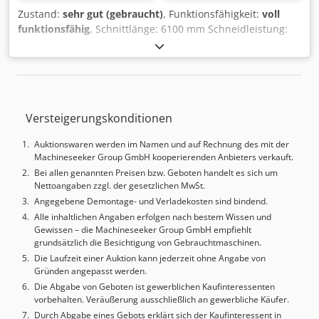
Zustand:
sehr gut (gebraucht)
, Funktionsfähigkeit:
voll
funktionsfähig
, Schnittlänge: 6100 mm Schneidleistung:
25 mm Schnittwinkel: 0,5-2,5° Hübe pro Minute: 3-5 Anzahl
der Niederhalter: 36 Cjdsygd Auspfx Ailorf Messerspalt:
0,005-3,00 mm Ausladung: 500 mm
Versteigerungskonditionen
Auktionswaren werden im Namen und auf Rechnung des mit der
Machineseeker Group GmbH kooperierenden Anbieters verkauft.
Bei allen genannten Preisen bzw. Geboten handelt es sich um
Nettoangaben zzgl. der gesetzlichen MwSt.
Angegebene Demontage- und Verladekosten sind bindend.
Alle inhaltlichen Angaben erfolgen nach bestem Wissen und
Gewissen – die Machineseeker Group GmbH empfiehlt
grundsätzlich die Besichtigung von Gebrauchtmaschinen.
Die Laufzeit einer Auktion kann jederzeit ohne Angabe von
Gründen angepasst werden.
Die Abgabe von Geboten ist gewerblichen Kaufinteressenten
vorbehalten. Veräußerung ausschließlich an gewerbliche Käufer.
Durch Abgabe eines Gebots erklärt sich der Kaufinteressent in