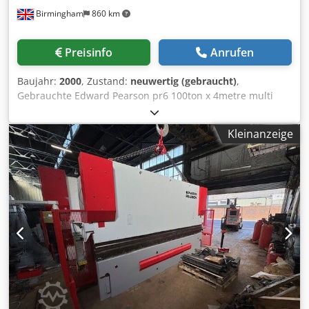
Birmingham
860 km
Preisinfo
Anrufen
Baujahr:
2000
, Zustand:
neuwertig (gebraucht)
,
Gebrauchte Edward Pearson pr6 100ton x 4metre multi
axis cnc abkantpresse zu verkaufen Pr6 100/4100 Marke:
Edwards Pearson Modell: PR 6 Druckreferenz Jahr / neu:
Kleinanzeige
2000 Gesamtachse:6 - 4Achsen Hinteranschlag X R Z1 Z2
X1 - kürzlich ersetzt / neue Verstärker Freistehend, keine
Grube erforderlich Crodpfxog D Uapj Ailjf Kapazität /
Bettgröße / Tonnage: 4Meter x 4100mm x 100Tonnen Cnc-
Steuerung: Cybelec DNC 1200 PS/B Vollständig gewartet
mit Bystronic uk - wie per Foto beigefügt Komplett mit
gebrauchten Werkzeugen, aber wir können auch ein
Angebot für brandneue Werkzeuge erstellen, um diese
Maschine zur Herstellung Ihrer Stahlprodukte einzusetzen.
Die Lieferung an Ihre Fabrik und Installation komplett mit
Unterricht mit Ihren Betreibern kann arrangiert werden.