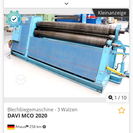
Aehgiuhokcsa Wellendurchmesser: 40 mm
Rollendurchmesser: 152-162 mm Umdrehungen: 8,5 pro
Kleinanzeige
Minute. Oberwalzenverstellung: 120 mm Kapazitätstabelle:
im Anhang Maschine in verschiedenen Ausführungen
erhältlich: Manuelle Verstellung, 3-Rollenantrieb usw.
1
/
10
Blechbiegemaschine - 3 Walzen
DAVI
MCO 2020
Ahaus
258 km