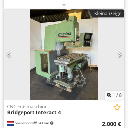
16cm Csdjhlp D Nspfx Akcjha -2 Zugrollen im Tisch -
verchromter Tisch - stufenlose Regulierung der
Kleinanzeige
Vorschubgeschwindigkeit -2 Umlenkrollen von oben vor
dem unteren Kopf, zusätzlich eine Rollenvorrichtung für
kurze Elemente - 4 Spindeln: unten 5,5kW, rechts 5,5kW,
links 5,5kW, oben 7,5kW Die Maschine ist in einem sehr
guten Zustand, wenig gebraucht, mit Spiralköpfen unten
rechts und links, mit einem Terssa-Messerkopf oben.
1
/
8
CNC Fräsmaschine
Bridgeport
Interact 4
2.000 €
Soerendonk
341 km