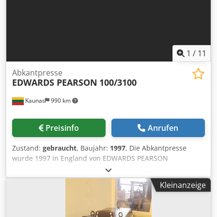
1
/
11
Abkantpresse
EDWARDS PEARSON
100/3100
Kaunas
990 km
Preisinfo
Anrufen
Zustand:
gebraucht
, Baujahr:
1997
, Die Abkantpresse
wurde 1997 in England von EDWARDS PEARSON
hergestellt. Die Abkantpresse ist in gutem Zustand, wird
mit Werkzeug verkauft. Immer pünktlich gewartet und
Kleinanzeige
gepflegt. Die Werkzeugmaschinen sind angeschlossen und
können getestet und inspiziert werden. Spezifikation:
Modell: EDWARDS PEARSON 100/3100 PR6 Baujahr: 1997