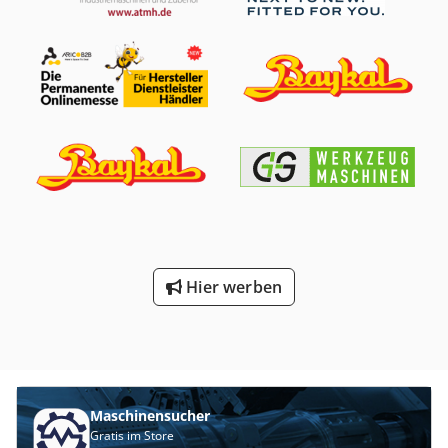
Schleifdruckunterstützung + Faltenbalgabdeckung für
Säule und Trapezspindel + Inkl. Fundamentschrauben und
Montageschablone Schleifwerkzeuge optional verfügbar
Mehr Informationen anfordern
Hier werben
Maschinensucher
Gratis im Store