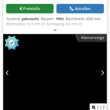
Preisinfo
Anrufen
Zustand:
gebraucht
, Baujahr:
1992
, Blechbreite 2050 mm
Blechstärke 10.0 mm ST Anbiegung 8.0 mm ST
Oberwalzen-Durchmesser ~ 205 mm
Seitenwalzendurchmesser ~ 195 mm Steuerung konv.
Kleinanzeige
Ölinhalt 80.0 Liter Spannung 380 V Gesamtleistungsbedarf
5.5 kW Gewicht 3200 kg Abmessung L-B-H 4500 x 1500 x
1300 mm Ausstattung: - robuste elektro-hydraulische 3-
Walzen Rundbiegemaschine - 3-Walzen-Konzept bietet
vielfältigste Biege- und Rundungsmöglichkeiten -
schwenkbare Steuerungseinheit, vorne Cedoxacdvspfx
Akcjha * Bedienung - Ansteuerung aller Walzen bzw.
Maschinenachsen * digitale Positionsanzeige * manuelle
Bedienung über JOY-Sticks - Durchmesser von bis zu 1.1-
fachen vom Oberwalzendurchmesser sind möglich -
geschmiedete und gehärtete Walzen mit einer Festigkeit
von 53-55 HRC - wartungsarmes, stabiles
Maschinenkonzept - stabile Stahl-Schweiß-Konstruktion -
elektro-hydraulisches Klapplager für die einfache Rohr-
1
/
7