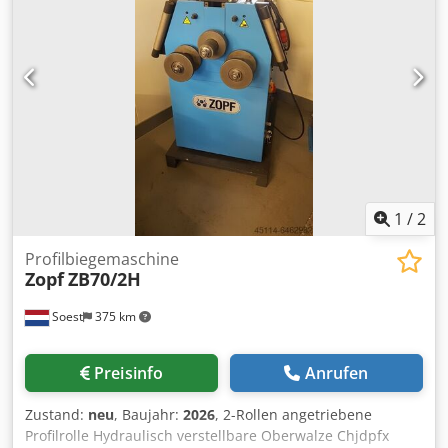
Arbeitslänge: 3 100 mm Biegeleistung: 100 T Verfahrweg:
172 mm Abstand zwischen Tisch und Rahmen: 450 mm
Arbeitsgeschwindigkeit: 100 mm/s
Rücklaufgeschwindigkeit: 110 mm/s Achsen: automatisch
X1, X2, Y1, Y2, Z1, Z2, R Werkzeuge: Verfügbar Codpfxorfx
Uto Akcjha Gewicht: 7 T Sonstiges: Neuer Bildschirm vor
kurzem ersetzt, Tastatur für die Benutzerfreundlichkeit
angebracht. Wenn Sie weitere Fragen haben, werden wir
gerne zu beantworten.
1
/
2
Profilbiegemaschine
Zopf
ZB70/2H
Soest
375 km
Preisinfo
Anrufen
Zustand:
neu
, Baujahr:
2026
, 2-Rollen angetriebene
Profilrolle Hydraulisch verstellbare Oberwalze Chjdpfx