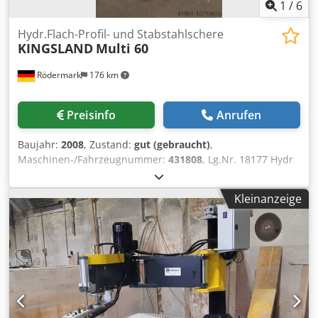
1
/
6
Hydr.Flach-Profil- und Stabstahlschere
KINGSLAND
Multi 60
Rödermark
176 km
Preisinfo
Anrufen
Baujahr:
2008
, Zustand:
gut (gebraucht)
,
Maschinen-/Fahrzeugnummer:
431808
, Lg.Nr. 18177 Hydr
.Flach-Profil- und Stabstahlschere mit Ausklinkvorrichtung
und Lochstanze Technische Daten: - Flachstahlschere
Kleinanzeige
schneidet bis 375 x 10 mm Chsdpomidyijfx Akcea - 220 x 20
mm - Profilstahlschere - schneidet L-Stahl bei 90° bis 130 x
13 mm - Stabstahlschere - schneidet Rundstahl bis 45 mm
- Vierkantstahl bis 45 mm - Ausklinkvorrichtung - mit
Vierkantausklinkeinr. 100 x 42 x 10 mm - Lochstanze -
Stanzkraft 600 KN - mit Anschlagtisch - Ausladung 300 mm
- locht in Stahl bis 28 mm Ø in 15 mm - oder 34 mm Ø in
12 mm - manueller Längenanschlag - Antrieb 400 V / 4 kW -