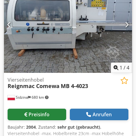
Blechdicke: 4 mm -Anschlag Tiefe: 750 mm -
Anschlussleistung: kW -Abmessungen: 3350/1540/H1510
mm -Gewicht: 3900 kg
1
/
4
Vierseitenhobel
Reignmac Comewa
MB 4-4023
Sidzina
680 km
Preisinfo
Anrufen
Baujahr:
2004
, Zustand:
sehr gut (gebraucht)
,
Vierseitenhobel -max. Hobelbreite 23cm -max Hobelhöhe