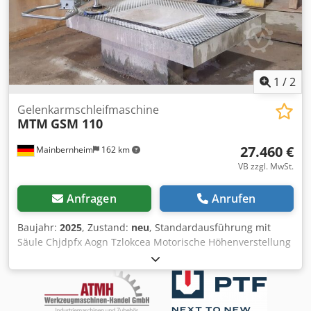
Platzbedarf ca. B 600 x H 1550 x T 1500 mm - Gewicht ca.
1300 kg
1
/
2
Gelenkarmschleifmaschine
MTM
GSM 110
27.460 €
Mainbernheim
162 km
VB zzgl. MwSt.
Anfragen
Anrufen
Baujahr:
2025
, Zustand:
neu
, Standardausführung mit
Säule Chjdpfx Aogn Tzlokcea Motorische Höhenverstellung
700 mm Gelenkarmlänge 2x 1.100 mm Höhenverstellung
der Schleifspindel 130 mm Schleifmotor 5,5 kW inklusive
folgender Optionen: + Drehzahlregelung, Spindeldrehzahl
ca. 250 – 1.000 min-1 + pneumatische