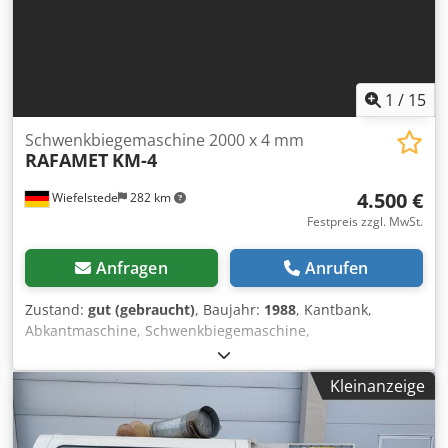
1
/
15
Schwenkbiegemaschine 2000 x 4 mm
RAFAMET
KM-4
4.500 €
Wiefelstede
282 km
Festpreis zzgl. MwSt.
Anfragen
Anrufen
Zustand:
gut (gebraucht)
, Baujahr:
1988
, Kantbank,
Abkantmaschine, Schwenkbiegemaschine,
Gesenkbiegemaschine -Übergabe: im Ist-Zustand wie
besichtigt, siehe Fotos -Funktion: Handbetrieb (kein
Kleinanzeige
Automatikbetrieb) Chodpfjv Tpxqox Akcoa -Hersteller:
RAFAMET Schwenkbiegemaschine Typ KM-4 -Antrieb:
mechanisch -max. Arbeitsbreite: 2020 mm -max.