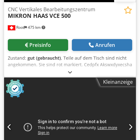
Entnahme - Manometer / Druckanzeige für die Walzen -
Sicherheitseinrichtung (Sicherheitsleine mit
CNC Vertikales Bearbeitungszentrum
MIKRON HAAS
VCE 500
Schaltereinheit) - Bedienungsanleitung (PDF)
Root
475 km
Preisinfo
Anrufen
Zustand:
gut (gebraucht)
, Teile auf dem Tisch sind nicht
angekommen. Sie sind rot markiert. Cedpfx Akswxdyxecsha
Kleinanzeige