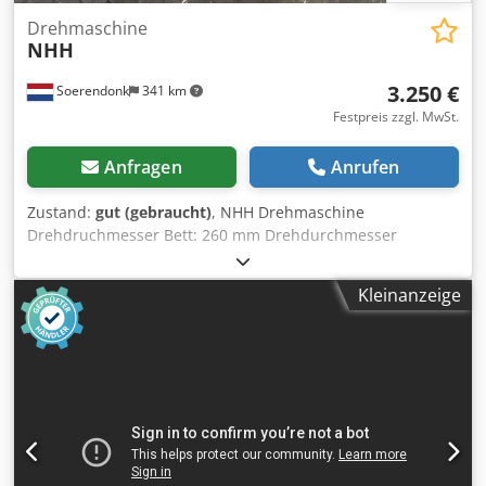
Drehmaschine
NHH
3.250 €
Soerendonk
341 km
Festpreis zzgl. MwSt.
Anfragen
Anrufen
Zustand:
gut (gebraucht)
, NHH Drehmaschine
Drehdruchmesser Bett: 260 mm Drehdurchmesser
Support: 160 mm Durchlass: 26 mm Drehlänge: 600 mm
Heidenhain digital bemesserung Chjdemw Ukcepfx Akcsa
Kleinanzeige
Durchmesser Futter: 155 mm Drehzahl: 2000 Umw/Min
Abmasse: 150x85x155 cm LxBxH