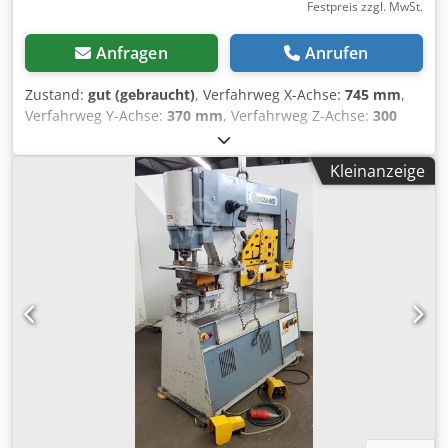
Festpreis zzgl. MwSt.
Anfragen
Anrufen
Zustand:
gut (gebraucht)
, Verfahrweg X-Achse:
745 mm
,
Verfahrweg Y-Achse:
370 mm
, Verfahrweg Z-Achse:
300
mm
, Bridgeport Fräsmaschine Typ: Interact 4 Steuerung:
Heidenhain TNC 155 X-Weg: 745 mm Y-Weg: 370 mm Z-
Kleinanzeige
Weg: 300 mm Bett: 960 x 380 mm Chodpfjqgcdtsx Akcea
Spindel: ISO 40 Abmasse: 185x180x235 cm LxBxH