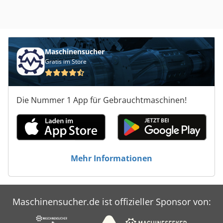
Werkzeugaufnahmen FEHLMANN SF32 - schwenkbarer
Werkzeughalter mit 21 Werkzeugplätzen -
Kühlmitteleinrichtung im Maschinenständer -
Schaltschrank fest an der Maschine - Dokumentation
Betriebsanleitung, Steuerungshandbuch und E-
Maschinensucher
Schaltpläne Platzbedarf L x B x H 2350 x 2000 x 2300 mm
Gratis im Store
Gewicht 3,2 ton. sehr guter Zustand
Die Nummer 1 App für Gebrauchtmaschinen!
Mehr Informationen
Maschinensucher.de ist offizieller Sponsor von: