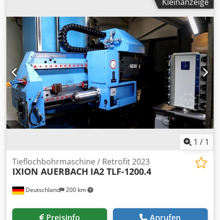
Kleinanzeige
8000 U/min c-Achse 0,001 0 Werkzeuganzahl 13 fix Anzahl
Zustellgeschwindigkeit X Achse .. 500 mm/sek. -
der Frässtationen 4+5 driven Steuerung Mitsubishi Meldas
Zustellgeschwindigkeit R Achse .. 300 mm/sek. Dcodpsxaa
M70 Anzahl Achsen 5+2 St. Gesamtleistungsbedarf 7,5 kW
Urjfx An Nsk - Zustellgeschwindigkeit Z Achse .. 1000
Maschinengewicht ca. 2850 kg Dcjdpfx Ajy Hl Hisn Nek
mm/sek. - Verfahrbereich X Achse .. max. 600 mm -
Raumbedarf ca. 2,5 x 1,4 x 1,75 + FMB m CNC-Langdreher
Verfahrbereich R Achse .. max. 250 mm
Citizen L32-1M8, Baujahr 01/2019 mit Lademagazin FMB
turbo 3-36. Kühlmittel- und Spänetank,
Feuerlöscheinrichtung GBL Funktion als Kurzdreher LFV-
Funktion: nein. ON/OFF 29.564h (Stand 24.03.2026)
Betriebsstunden 26.607h (Stand 24.03.2026)
1
/
1
Tieflochbohrmaschine / Retrofit 2023
IXION AUERBACH
IA2 TLF-1200.4
Deutschland
200 km
Preisinfo
Anrufen