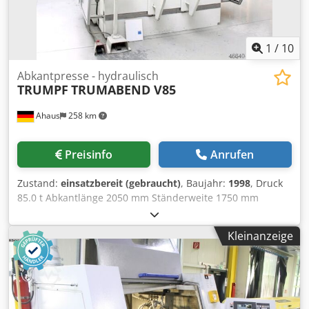
1
/
10
Abkantpresse - hydraulisch
TRUMPF
TRUMABEND V85
Ahaus
258 km
Preisinfo
Anrufen
Zustand:
einsatzbereit (gebraucht)
, Baujahr:
1998
, Druck
85.0 t Abkantlänge 2050 mm Ständerweite 1750 mm
Ständerausladung 410 mm Hub 365 mm Einbauhöhe 535
mm Zustellgeschwindigkeit 200 mm/sec
Kleinanzeige
Arbeitsgeschwindigkeit 1.0 - 10.0 mm/sec
Rückzugsgeschwindigkeit 135 mm/sec Hinteranschlag -
verstellbar max. 600 mm Tischbreite 120 mm Arbeitshöhe
1050 mm Betriebsstunden 28.500 h Ölinhalt 200 l
Betriebsdruck 340 bar Gesamtleistungsbedarf 14.0 kVA