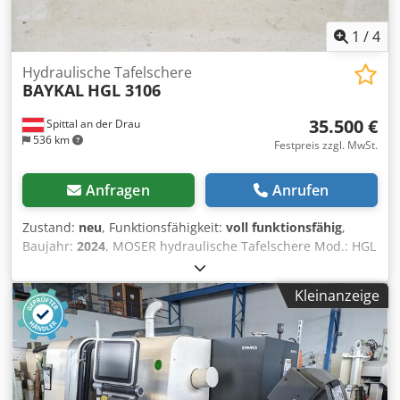
1
/
4
Hydraulische Tafelschere
BAYKAL
HGL 3106
35.500 €
Spittal an der Drau
536 km
Festpreis zzgl. MwSt.
Anfragen
Anrufen
Zustand:
neu
, Funktionsfähigkeit:
voll funktionsfähig
,
Baujahr:
2024
, MOSER hydraulische Tafelschere Mod.: HGL
3106 Lagermaschine SN: 30603 BJ: 10/2024 in folgender
Ausführung: - Schwingschnittausführung - Obermesser:
Kleinanzeige
Zwei Schneidkanten - Untermesser: Vier Schneidkanten -
Ausgelegt für Einzel- und Dauerhub - Motorische
Schnittspaltverstellung - Motorisch verstellbarer
Hinteranschlag 750 mm mit Kugelrollspindeln,
hochklappbar, positionierbar mittels NC-Controller,
CYBELEC, Mod.: CybTouch 8 W - Fester Winkelanschlag mit