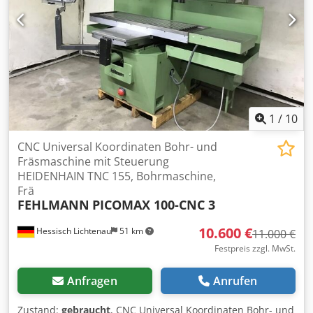
Magazinplätze: 24 Plätze - Werkzeugdurchmesser max.: 80
mm - Werkzeuglänge max.: 250 mm - Werkzeuggewicht
max.: 7 kg Zubehör: Dokumentation
1
/
10
CNC Universal Koordinaten Bohr- und
Fräsmaschine mit Steuerung
HEIDENHAIN TNC 155, Bohrmaschine,
Frä
FEHLMANN
PICOMAX 100-CNC 3
10.600 €
Hessisch Lichtenau
51 km
11.000 €
Festpreis zzgl. MwSt.
Anfragen
Anrufen
Zustand:
gebraucht
, CNC Universal Koordinaten Bohr- und