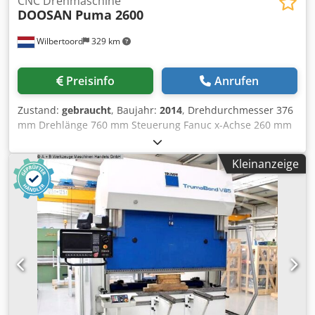
CNC Drehmaschine
DOOSAN
Puma 2600
Wilbertoord
329 km
Preisinfo
Anrufen
Zustand:
gebraucht
, Baujahr:
2014
, Drehdurchmesser 376
mm Drehlänge 760 mm Steuerung Fanuc x-Achse 260 mm
z-Achse 830 mm Maschinengewicht ca. 6000 kg Turret
BMT65 Main spindle chuck 250mm Counter spindle chuck
Kleinanzeige
175mm Hinged belt chip conveyor Dcsdpfx Ajy Sblren Nok
Driven tool holders: 2x axial, 3x double-sided axial, and 3x
radial Various turning and drilling tool holders The
machine is currently in very good working order; no
damage or similar issues are known. Bar feeder not
included.