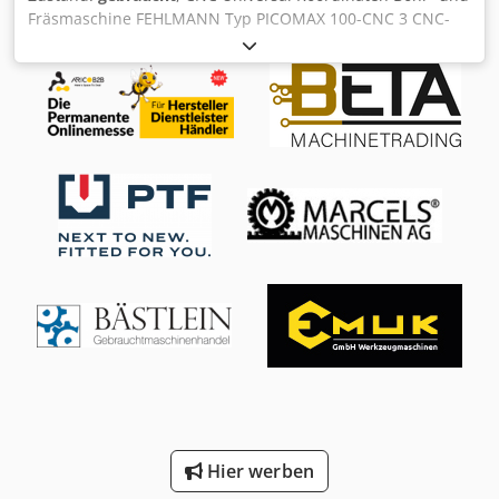
Fräsmaschine FEHLMANN Typ PICOMAX 100-CNC 3 CNC-
Steuerung HEIDENHAIN TNC 155 Fabr. Nr. 16186651
Baujahr 1986 Spindelaufnahme FEHLMANN SF32
Bohrleistung Ø 30 mm in Stahl Gewindeschneiden bis M20
in Stahl Fahrwege X: 850 mm, Y: 435 mm Pinolhub Z: 210
mm Senkrechtbewegung Fräskopf 580 mm Vorschub X und
Y 1 bis 8000 mm/min. Vorschub Z 1 bis 4000 mm/min.
Eilgang X und Y 8 m/min. Eilgang Z 4 m/min.
Tischaufspannfläche 1570 x 500 mm Abstand Spindelnase
- Tisch 130 - 720 mm Ausladung Spindel - Ständer 450 mm
Spindeldrehzahl 50 - 7100 U/min. Stufenlos Dcodpfxehik
Eze An Nek Spindelantrieb 10 kW Gesamtanschlußleistung
20 kW Netzanschluß 400 Volt, 50 Hz - CNC-Steuerung
HEIDENHAIN TNC 155 mit TFT-Monitor - 3 Achsen
gesteuert, X, Y und Z Pinolverstellung - hydro-mechanische
Werzeugklemmung FEHLMANN SF32 -
Gewindeschneideinrichtung - Kabelfernbedienung für
Maschinenbedienung und die Achsbewegungen -
motorische Senkrechtbewegung des Fräskopf mit
Abschaltüng über einstellbare Nocken - 3D-Taster
Hier werben
RENISHAW, Typ MP 11F mit Aufnahme Fehlmann SF32 - 20