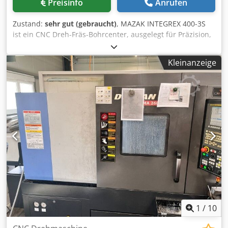
Preisinfo
Anrufen
Funktionalität mit Bearbeitung ist somit derzeit nicht
möglich. Die Maschine steht zum Verkauf
Zustand:
sehr gut (gebraucht)
, MAZAK INTEGREX 400-3S
Reparaturbedürftig! i.D. *
ist ein CNC Dreh-Fräs-Bohrcenter, ausgelegt für Präzision,
hohe Genauigkeit und Zuverlässigkeit. Arbeitsraum:
Spitzenweite 1500 mm, Drehdurchmesser 760 mm,
Kleinanzeige
Drehlänge 1524 mm, Stangendurchmesser 102/77 mm,
Werkzeugmagazin 40 Plätze (Ø max 90 mm, L 400 mm).
Technische Daten: Hauptspindel A2-8 stufenlos 35–3300
t/min 30 kW 1200 Nm; Gegenspindel A2-8 35–4000 t/min
26/22 kW 500 Nm; Frässpindel CAPTO C6 15–12000 t/min
18.5 kW 120 Nm. Verfahrwege X630 Y±115 Z1585 mm;
Vorschub 0–8000 mm/min; Eilgang X/Z 38 m/min Y26
m/min; Gewicht ~13300 kg; Aufstellfläche 5110x2196 mm;
Höhe 2798 mm. Zubehör: Kühler 444 l (15 bar Frässpindel),
Forkhardt 3-Backenfutter Ø400/315 mm, Linearmaßstab X,
RS232, PCMCIA, Späneförderer, synchrones
Gewindebohren, Fußpedal. Erreicht enge Toleranzen;
Branchen: Automotive, Luftfahrt, Medizintechnik,
Maschinenbau, Uhren. Dodsyxn H Njpfx An Nsck
1
/
10