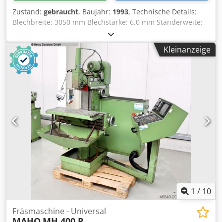
Zustand:
gebraucht
, Baujahr:
1993
, Technische Details:
Blechbreite: 3050 mm Blechstärke: 6,0 mm Ständerweite:
3460 mm Hubzahl: min./max.: 9 / 17 Hub/min
Hinteranschlag: 750 mm (motorisch) mm Schnittwinkel:
Kleinanzeige
0,5° - 3,0° ° Schnittspaltverstellung: manuell mm Cedpeu
Rni Hsfx An Ueha Niederhalter: 18 Stück (hydraulisch)
Stück Tischgröße: 380 x 3100 mm Gesamtanschlußleistung:
7,5 kW Maschinengewicht ca.: 4,56 t Abmessungen
Maschine: L: 3,64 x B: 2,55 x H: 1,58 m Ausstattung: -mit
Seitenanschlag L: 1000 x B: 100 x H: 60 mm und
Anschlagleiste 990 mm, mit 8 Stück Auflagen -Bedienung
über Schalttafel und Fußbedienung -
Schnittzonenbeleuchtung -Hubzähler -Maschinenfüße i.D.
*
1
/
10
Fräsmaschine - Universal
MAHO
MH 400 P