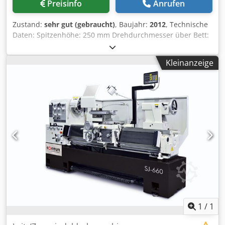
Preisinfo
Anrufen
Fehlerquote wird verringert - X-, Y-, Z0-, Z-Achse mit
jeweils 8-stelliger Anzeige - Glasmaßstäbe
Zustand:
sehr gut (gebraucht)
, Baujahr:
2012
, Technische
Ausstattungsdetails: Vorschubgetriebe - Alle Zahnräder
Daten: Spitzenhöhe: 250 mm Drehdurchmesser über Bett:
aus Stahl - gehärtet und geschliffen - Wellen auf
500 mm Drehdurchmesser über Stütze: 300 mm
Nadellagern - alle Komponenten werden in einem Ölbad
Spitzenweite: 1500 mm Umdrehungen: 25 – 2000 U / Min.
geschmiert Schlosskasten - Gehäuse vollkommen
Kleinanzeige
Spindelbohrung: 75 mm digitale Positionsanzeige: ACU-
abgedichtet - Mit Sicherheitsvorrichtung gegen
RITE Motorleistung: 11 kW CE-Kennzeichen Abmessungen
gleichzeitigen Betrieb von Gewindeschneid- und
(Länge x Breite x Höhe): ca. 3100 x 1450 x 1600 mm
Vorschubmechanismus Reitstock - gehärtete und
Gewicht: ca. 3 to Zubehör: 3-Schnellwechselhalter 3-
geschliffene Pinole - großzügig dimensioniert - Pinole mit
Backenfutter 250 mm Codpfx Aoy U Ni Dsn Ueha 4-
Skala Prismenbett - stark verrippter Guss - große Steifigkeit
Backenfutter 400 mm Eilgang diverse Werkzeuge Der
Maschinenlampe - komplette Ausleuchtung des
Verkäufer haftet nicht für Schreib oder
Arbeitsraumes Csdpfxsd Eauke An Usha Hauptspindel -
Datenübermittlungsfehler. Die Maschine ist in Optik,
perfekt rundlaufend - hohe Belastbarkeit - in Präzisions-
Technik und Verschleiß dem Alter entsprechend;
Kegelrollenlagern montiert Maschinenunterbau - montiert
gebrauchte Maschinen werden ohne jegliche
Werkzeugfach Bedienpanel - Bedienerfreundliche
Gewährleistung verkauft.
Folientastatur - Maschinenlampe - Kühlmittelpumpe -
Direktlauf - Motorschaltung 2 Stufen - Not-Halt
Schlagschalter Kühlmitteltank - herausnehmbar -
1
/
1
Füllstandsanzeige - leichte und vollständige Entleerung
und Reinigung Schaltschrank - übersichtlich - 24 Volt DC