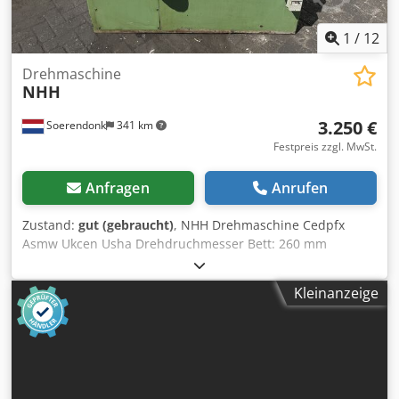
1
/
12
Drehmaschine
NHH
3.250 €
Soerendonk
341 km
Festpreis zzgl. MwSt.
Anfragen
Anrufen
Zustand:
gut (gebraucht)
, NHH Drehmaschine Cedpfx
Asmw Ukcen Usha Drehdruchmesser Bett: 260 mm
Drehdurchmesser Support: 160 mm Durchlass: 26 mm
Drehlänge: 600 mm Heidenhain digital bemesserung
Kleinanzeige
Durchmesser Futter: 155 mm Drehzahl: 2000 Umw/Min
Abmasse: 150x85x155 cm LxBxH