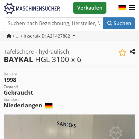
Verkaufen
Suchen
/ ... / Inserat-ID: A21427882
Tafelschere - hydraulisch
BAYKAL
HGL 3100 x 6
Baujahr
1998
Zustand
Gebraucht
Standort
Niederlangen