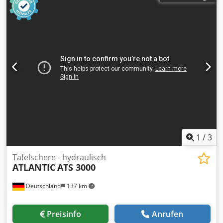
können getestet und inspiziert werden. Csderfx Utjpfx An
Ujha Spezifikation: Modell: EDWARDS PEARSON 100/3100
PR6 Baujahr: 1997 Arbeitslänge: 3 100 mm Biegeleistung:
100 T Verfahrweg: 172 mm Abstand zwischen Tisch und
Rahmen: 450 mm Arbeitsgeschwindigkeit: 100 mm/s
Rücklaufgeschwindigkeit: 110 mm/s Achsen: automatisch
X1, X2, Y1, Y2, Z1, Z2, R Werkzeuge: Verfügbar Gewicht: 7 T
Sonstiges: Neuer Bildschirm vor kurzem ersetzt, Tastatur
für die Benutzerfreundlichkeit angebracht. Wenn Sie
weitere Fragen haben, werden wir gerne zu beantworten.
1
/
3
Tafelschere - hydraulisch
ATLANTIC
ATS 3000
Deutschland
137 km
Preisinfo
Anrufen