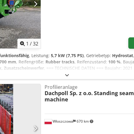
1
/
32
 funktionsfähig
, Leistung:
5,7 kW (7,75 PS)
, Getriebetyp:
Hydrostat
.700 mm
, Reifengröße:
Rubber tracks
, Reifenzustand:
100 %
, Bauj
, Zusatzscheinwerfer
, === TECHNISCHE DATEN === Baujahr: 2021 B
,7 m Jib-Reichweite: 8,205 m Antrieb: Vollelektrisch (Lithium-Ion B
baugeräte / Zusatzausstattung: Searcher-Haken, Multi-Position-A
Profilieranlage
etten Zustand Ketten: Sehr gut / neuwertig Gewicht: 1.995 kg Cr
Dachpoll Sp. z o.o.
Standing seam 
wählt aus zuverlässigen Quellen mit nachvollziehbarer Historie CE-
machine
zbereit und transportfähig Umfangreiche technische Unterlagen ve
ie mit Schnellladefunktion Dauerbetrieb während des Ladens mögl
bedienung Eco-Arbeitsmodi === ZUSTAND === Ausgezeichneter Zusta
rte Fachkräfte. Besichtigung auf Anfrage möglich. === STANDORT & P
Włoszczowa
670 km
ch. Preis €81,500 (EXW / zzgl. MwSt.). Zuverlässige Maschinen aus
echnischen Support. Profitieren Sie von einem der größten europ