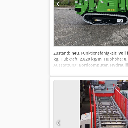
Zustand:
neu
, Funktionsfähigkeit:
voll
kg
, Hubkraft:
2.820 kg/m
, Hubhöhe:
8
Ausstattung:
Bordcomputer, Hydraulik
Tragfähigkeit: 2.820 kg Max. Hubhöhe: 8
(Funkfernbedienung) Jib: Inklusive An
Lastmomentbegrenzer Kettenart: Gummik
Ja === HIGHLIGHTS === Sorgfältig ausge
Dokumentation vorhanden Sofort einsat
Emission Minikran Lithium-Ion Batter
Multi-Position-Abstützungen Funkfern
gewartet und getestet durch zertifizie
Niederlande. Weltweite Lieferung mögli
Servicehistorie und professionellem t