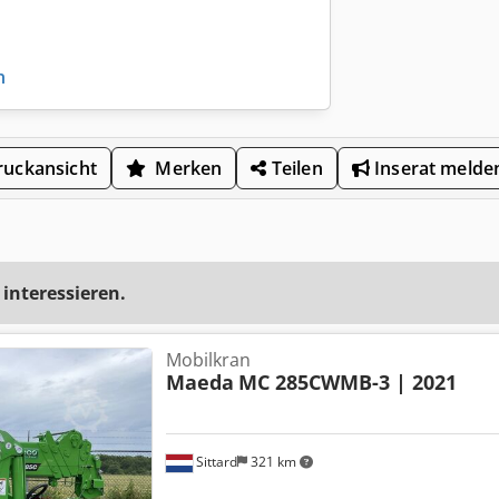
n
uckansicht
Merken
Teilen
Inserat melde
 interessieren.
Mobilkran
Maeda
MC 285CWMB-3 | 2021
Sittard
321 km