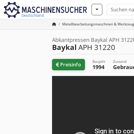
Deutschland
Metallbearbeitungsmaschinen & Werkzeu
Abkantpressen Baykal APH 3122
Baykal
APH 31220
Baujahr
Zustand
Preisinfo
1994
Gebrau