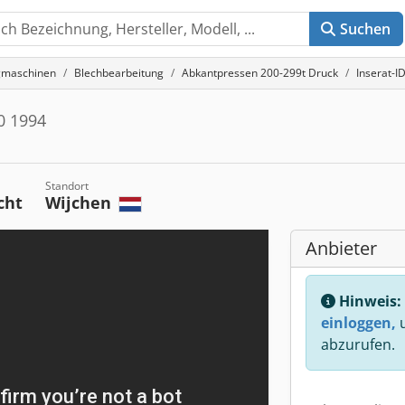
Suchen
gmaschinen
Blechbearbeitung
Abkantpressen 200-299t Druck
Inserat-I
0 1994
Standort
cht
Wijchen
Anbieter
Hinweis:
einloggen,
u
abzurufen.