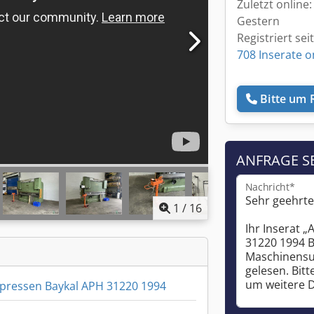
Zuletzt online:
Gestern
Registriert sei
708 Inserate o
Bitte um 
ANFRAGE S
Nachricht*
1
/
16
pressen Baykal APH 31220 1994