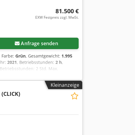
81.500 €
EXW Festpreis zzgl. MwSt.
Anfrage senden
, Farbe:
Grün
, Gesamtgewicht:
1.995
ahr:
2021
, Betriebsstunden:
2 h
,
etriebsstunden: 2 Std. Max.
atterie) Fernbedienung: Ja
bstützungen, programmierbarer
Kleinanzeige
sdpfx Agoyidbmepjf CE-Zertifizierung:
(CLICK)
Zertifikat und vollständige
rfügbar Vollelektrischer Zero-
ich Kompaktes und leichtes Design
nd (neu) – vollständig geprüft,
REIS === Standort: Sittard,
 erster Hand mit vollständiger
äischen Bestände an neuen und