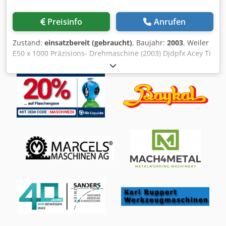
Preisinfo
Anrufen
Zustand:
einsatzbereit (gebraucht)
, Baujahr:
2003
, Weiler
E50 x 1000 Präzisions- Drehmaschine (2003) Djdpfx Acey Ti
Iwjajck Hersteller: Weiler Typ: E50 x 1000 Baujahr: 2003
Zustand: gut, gebraucht, unter Strom Einschaltstunden:
43.000h Technische Daten siehe Bilder. Lieferumfang: -
Original Dokumentation - Rota S Plus 250-62 - Lünette -
Parat 4 Fach Werkzeugrevolver