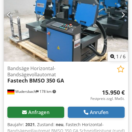
Digitalanzeige Katalog siehe folgenden Link:
1
/
6
Bandsäge Horizontal-
Bandsägevollautomat
Fastech
BMSO 350 GA
15.950 €
Mudersbach
178 km
Festpreis zzgl. MwSt.
Anfragen
Anrufen
Baujahr:
2021
, Zustand:
neu
, Fastech Horizontal-
Bandsägevollautomat BMSO 350 GA Schneidleistung (rund)