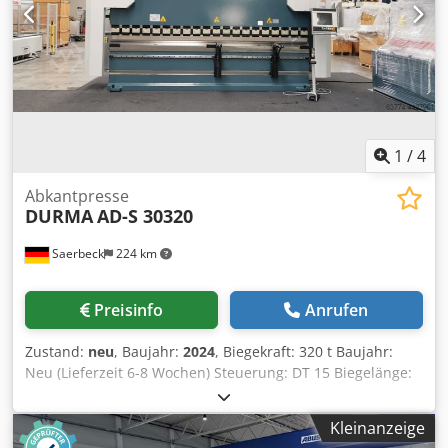
1
/
4
Abkantpresse
DURMA
AD-S 30320
Saerbeck
224 km
Preisinfo
Anrufen
Zustand:
neu
, Baujahr:
2024
, Biegekraft: 320 t Baujahr:
Neu (Lieferzeit 6-8 Wochen) Steuerung: DT 15 Biegelänge:
3050 mm Abstand zwischen den Säulen: 2600 mm Y
Schnell Geschwindigkeit: 160 mm / s Y
Kleinanzeige
Arbeitsgeschwindigkeit: 10 mm / s Y