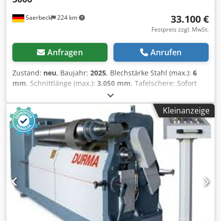
33.100 €
Saerbeck
224 km
Festpreis zzgl. MwSt.
Anfragen
Anrufen
Zustand:
neu
, Baujahr:
2025
, Blechstärke Stahl (max.):
6
mm
, Schnittlänge (max.):
3.050 mm
, Tafelschere: Sofort
Verfügbar! Allgemeine Leistungsmerkmale: Schnittlänge:
3100 mm Maximale Blechstärke: 6 mm (Baustahl), 4 mm
Kleinanzeige
(Edelstahl) Ausladung im Seitenständer: 50 mm Hubzahl:
15 pro Minute Schnittwinkel: 1° Niederhalteranzahl: 16
Niederhalterdruck: 14 Tonnen Hinteranschlag: Bis zu 1000
mm Hinteranschlaggeschwindigkeit: 200 mm/s
Motorleistung: 15 kW Öltankvolumen: 200 Liter
Auflagearme: 2 Stück Tischmaße: 865 mm (Höhe) x 500 mm
(Breite) x 3515 mm (Länge) Dedpforx Sydsx Acaock
Abmessungen und Gewicht: Länge: 4110 mm Breite: 2200
mm Gesamtbreite (mit Auflagearm und hinterem
Schutzgitter): 3700 mm Höhe: 2100 mm Gewicht: 7650 kg
Diese Tafelschere ist die ideale Ergänzung für Ihre