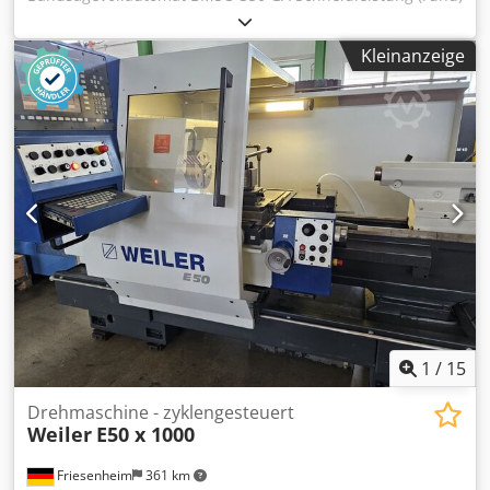
mm: 350 Schneidleistung (rechteck) mm: 400 x 350
Schneidleistung (quadrat) mm: 350 x 350 +30° Rund
Kleinanzeige
Schnittbereich mm: 320 +30° Flach Schnittbereich mm: 400
x 350 Dsdpfx Acog Ekt Njasck +30° Vierkant Schnittbereich
mm: 350 +45 ° Rund Schnittbereich mm: 320 +45 ° Flach
Schnittbereich mm: 290 x 300 +45 ° Vierkant Schnittbereich
mm: 290 x 290 Motorleistung Hauptantrieb kW: 2,2
Hydraulikpumpe Leistung kW: 0,37 Kühlmittelpumpe
Leistung kW: 0,12 Bandgeschwindigkeit, stufenlos mm: 20-
100 Sägebandabmessungen mm: 4160x34x1,1 Höhe der
Arbeitsfläche mm: 760 Gewicht kg: 1050 Länge mm: 2450
Tiefe mm: 920 Höhe mm: 2020 Rollenbahn 1200mm
stufenlose Bandgeschwindigkeit Hydraulischer Spannstock
Hochleistungsgetriebe Hydromechanische
Sägebandspannung Sägebandbürste Steuerung
1
/
15
Drehmaschine - zyklengesteuert
Weiler
E50 x 1000
Friesenheim
361 km