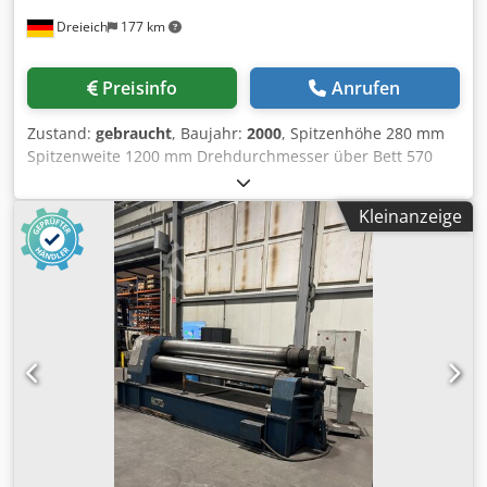
4.000 kg Zubehör / Sonderausstattung Dcedpfxjyqw Eqe
Dreieich
177 km
Acaek • SIEMENS 2-Achsen-Zyklensteuerung Type 805 mit
Direkteingabe aller Drehparameter unter Benutzung
interaktiver Benutzeroberflächen und entsprechender
Preisinfo
Anrufen
Software, Steuerung und Monitor eingebaut in die
Schiebetüre, mit Speichererweiterung u. mit Software für
Zustand:
gebraucht
, Baujahr:
2000
, Spitzenhöhe 280 mm
die freie Kontureingabe, Grafik, etc. • 2 elektronische
Spitzenweite 1200 mm Drehdurchmesser über Bett 570
Handräder für die Feinverstellung der
mm Drehdurchmesser über Support 365 mm Drehlänge
Schlittenbewegungen in Z und X Achse und neuer Joystick
1000 mm Spindelaufnahme DIN 55027 Gr. 8 Steuerung
für die Eilgänge +Z/-Z und +X/-X, Joystick für die
Kleinanzeige
Sinumerik 810 D SIEMENS Bettbreite 360 mm Dcjdpfsx E
Hauptspindel mit stufenlosen Drehzahlen vorwärts und
Dn Aox Acaek Spindelbohrung 62 mm Drehzahlbereich 3 -
rückwärts • aufgebautes 3-Backenfutter Model SCA Ø 300
2500 U/min Vorschub: 5000 mm / min Eilgang - längs/plan
mm, Planscheibe ca. Ø 500, 4-Backenfutter 315 mm Ø,
10 m/min Dreibackenfutter Durchmesser 250 mm
Mitnehmerscheibe ca. 250 mm, Planscheibe einfach 500
Schnellwechselhalter SANDVIK Coromant Capto
mm, diverse Backen. • aufgebauter MULTIFIX-Stahlhalter
Antriebsleistung - Spindelmotor 25 kW Aufnahmekegel in
Type CD mit 5 verschiedenen Multifixhaltern • separater
der Reitstockpinole MK 5 Pinolen-Durchmesser 100 mm
Stahlhalterblock zum Aufbau von CAPTO-Werkzeughalter
Pinolenhub 190 mm Betriebsspannung 400 V
mit innerer Kühlmittel-versorgung, diverse Halter teilweise
Maschinengewicht ca. 5,0 t Raumbedarf ca. 3,55 x 2,20 x
mit Spannzangen, • Reitstock mit Luftlager zum
1,95 m - Fabrik-Nr.: 2022-3742-03 - Steuerung: SIEMENS
leichtgängigen Verschieben, Arbeitsleuchte, • fahrbarer
Sinumerik 810 D - Eilgang - Kühlmitteleinrichtung -
Spänewagen mit Kühlmittelpumpe und mit Ölskimmer, 2
Maschinenleuchte
Schiebetüren rückseitig, • separater Schaltschrank,