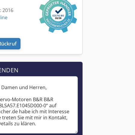
t: 2016
line
Rückruf
ENDEN