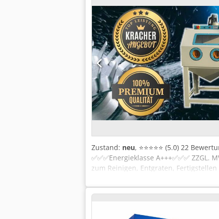
Zustand:
neu
, ⭐⭐⭐⭐⭐ (5.0) 22 Bewertun
✅✅✅Energieklasse A+++✅✅✅ ZZGL. MWS
zum Reinigen, Entgraten, Fertigstelle
verwenden (Aluminiumoxid, Glasperlen,
kontinuierliches Strahlen ausgelegt si
Vorgänge wie Schleifen, chemische Rei
haben wir eine große Auswahl an Strah