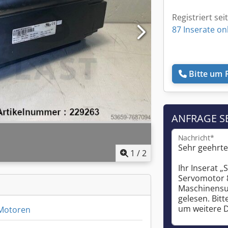
Registriert sei
87 Inserate on
Bitte um 
ANFRAGE S
Nachricht*
1
/
2
Motoren