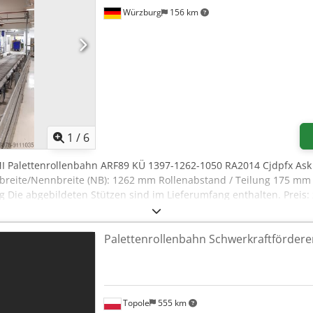
Würzburg
156 km
1
/
6
MI Palettenrollenbahn ARF89 KÜ 1397-1262-1050 RA2014 Cjdpfx Ask 
nbreite/Nennbreite (NB): 1262 mm Rollenabstand / Teilung 175
 Die abgebildeten Stützen sind im Lieferumfang enthalten. Preis: 
 Für eine individuelle, fachmännische Beratung setzten Sie sich 
sch oder per Mail. Wir helfen Ihnen gerne bei der Planung und Umse
Palettenrollenbahn Schwerkraftfördere
dlichen Grüßen Ihr Team der Dr. Sonntag GmbH & Co. KG Ihr Spezia
Topole
555 km