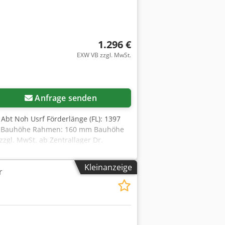
1.296 €
EXW VB zzgl. MwSt.
Anfrage senden
Abt Noh Usrf Förderlänge (FL): 1397
 mm Bauhöhe Rahmen: 160 mm Bauhöhe
zzgl. MwSt. ab Zentrallager Dr.
einfach mit uns in Verbindung.
tzung Ihrer Projekte. Wir freuen uns
Kleinanzeige
r
list und Ansprechpartner für