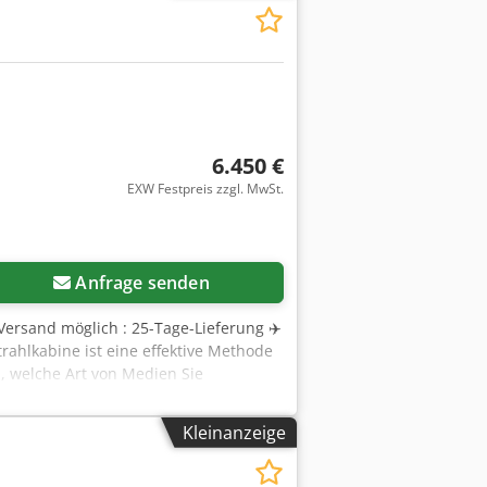
6.450 €
EXW Festpreis zzgl. MwSt.
Anfrage senden
 Versand möglich : 25-Tage-Lieferung ✈️
kabine ist eine effektive Methode
n, welche Art von Medien Sie
.), erhöhen Strahlkabinen, die für
iese manuellen, arbeitsintensiven
Kleinanzeige
 Nfhepfx Ah Uef Hier bei Proton
hlkabinen in verschiedenen Größen,