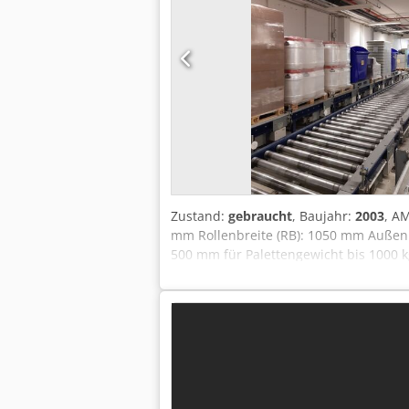
Zustand:
gebraucht
, Baujahr:
2003
, A
mm Rollenbreite (RB): 1050 mm Auße
500 mm für Palettengewicht bis 1000 kg
Sonntag GmbH & Co. KG 97076 Würzburg
Kontaktieren Sie uns einfach telefoni
darauf von Ihnen zu hören. Mit freun
Intralogistik