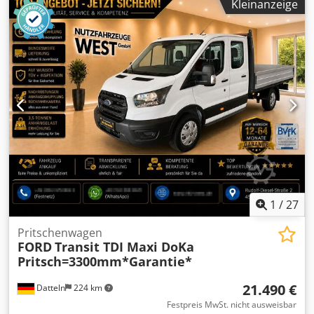
2010, hinten am Fahrgestell Technischer Zustand: gut
Kleinanzeige
2) Stufenschieber Esterer WD, max. Rundholzlänge:
Optischer Zustand: gut
6000mm. 3) Sägegatter Esterer HD 30, Gatteröffnung:
710mm, Hub: 600mm. Inklusive Zubehör. 4)
Trommelhacker Zeno, Antriebsleistung: 55kW. 5)
Brettstapelmaschine Zimac, Arbeitslängenbereich:
800mm-3000mm. 6) Stahlschornstein Kamin Schicks, Höhe:
ca. 50m, Durchmesser: ca. 1400mm. Dokumentation
vorhanden. Eine Besichtigung vor Ort ist möglich.
Einzelverkauf nach Absprache möglich. Chjdpsyw Sv Esfx
Aidsa
1
/
27
Pritschenwagen
FORD
Transit TDI Maxi DoKa
Pritsch=3300mm*Garantie*
21.490 €
Datteln
224 km
Festpreis MwSt. nicht ausweisbar