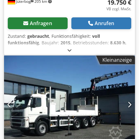
19.750 €
Jüterbog
205 km
VB zzgl. MwSt.
Anfragen
Anrufen
Zustand:
gebraucht
, Funktionsfähigkeit:
voll
funktionsfähig
, Baujahr:
2015
, Betriebsstunden:
8.630 h
,
Tragkraft:
5.000 kg
, Hubhöhe:
3.700 mm
, Freihub:
100
mm
, Kraftstofftyp:
Diesel
, Masttyp:
Simplex
, Bauhöhe:
Kleinanzeige
2.730 mm
, Gabelträgerbreite:
1.710 mm
, Gabellänge:
1.500 mm
, Leergewicht:
8.350 kg
, Antriebsart:
Diesel
,
Baubreite:
1.990 mm
, Geländestapler Lastschwerpunkt:
600 Gabelbreite: 200 mm Gabeldicke: 60 mm ISO Klasse:
ISO Klasse 4 = 5.000 - 10.000 kg Masttyp: Standard
Codpfxet Dd D Ee Aidsha Getriebe: Hydrostat Zustand:
Aufbereitet ohne Garantie Zustand Technisch: sehr gut
Bereifung vorne Typ: Luft Bereifung vorne Grösse: 18-19.5
16PR Bereifung vorne Zustand: 80 - 100% Bereifung hinten
Typ: Luft Bereifung hinten Grösse: 10.0/75-15.3 14PR
Bereifung hinten Zustand: 80 - 100% Beschreibung:
Halbkabine mit Heizung, Arbeitsscheinwerfer vorn +