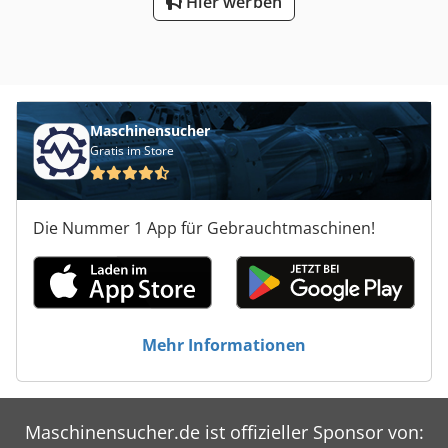
Hier werben
GPS MBUX 7" - Multimediasystem MBUX 7" -
Sprachsteuerung MBUX - DAB-Digitalradio - Bluetooth-
Schnittstelle für Mobiltelefone - Browser - Carplay -
Elektrische Fensterheber und Spiegel - Licht- und
Regensensor - 1+2 Sitze - Kamera - ANHÄNGERKUPPLUNG
3500 kg !!!!! - Reifendruckkontrollsystem Preis: 32.000 € +
Maschinensucher
21 % MwSt. = 38.720 € Das Fahrzeug wird vor dem Verkauf
Gratis im Store
geprüft und mit einem Car-Pass-Dokument ausgeliefert.
Die Nummer 1 App für Gebrauchtmaschinen!
Mehr Informationen
Maschinensucher.de ist offizieller Sponsor von: