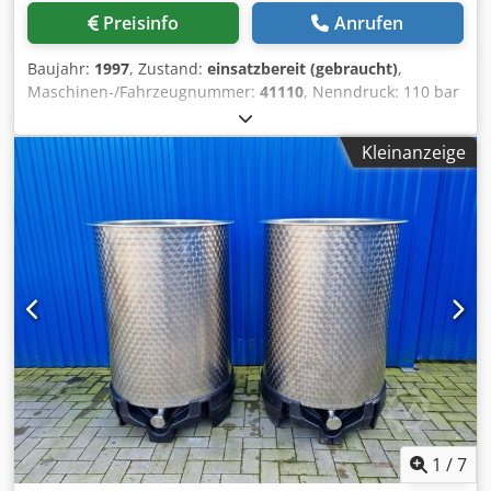
Preisinfo
Anrufen
Baujahr:
1997
, Zustand:
einsatzbereit (gebraucht)
,
Maschinen-/Fahrzeugnummer:
41110
, Nenndruck: 110 bar
bei vorhandener Liefermenge: 6 l/min Zulaufdruck max.:
12 bar elektr. Anschluß: 230 V, 1,5 Crjdpsd D U T Rofx Akcsf
Kleinanzeige
1
/
7