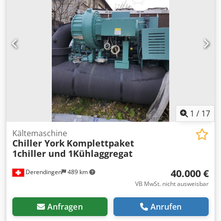
BEINHALTET: -Dosenversiegelung mit verschlossener Dose.
- Aufruhr der Köpfe. - Normaler Deckel / leicht zu
öffnender Deckel. - Drehscheibeneinlass. Vakuumgruppe
mit 21 Kolben der Marke FMC.
1
/
17
Kältemaschine
Chiller York
Komplettpaket
1chiller und 1Kühlaggregat
40.000 €
Derendingen
489 km
VB MwSt. nicht ausweisbar
Anfragen
Anrufen