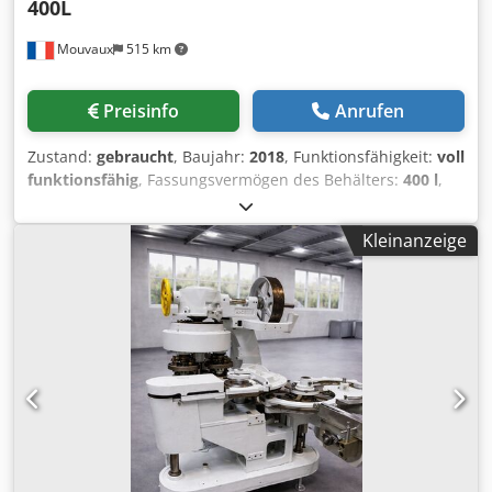
400L
Mouvaux
515 km
Preisinfo
Anrufen
Zustand:
gebraucht
, Baujahr:
2018
, Funktionsfähigkeit:
voll
funktionsfähig
, Fassungsvermögen des Behälters:
400 l
,
Der von Process Agro entwickelte 400-Liter-Dampfkochtopf
ist die ideale Ausrüstung für Fachleute der
Kleinanzeige
Lebensmittelindustrie, die ihre Produktionskapazität
steigern möchten. Dank seines Fassungsvermögens von
400 Litern können Sie die unterschiedlichsten Produkte
schnell und effizient zubereiten. Tatsächlich gewährleistet
die Verwendung von Dampf ein gleichmäßiges Garen,
während Geschmack und Konsistenz der Zutaten erhalten
bleiben. Dieser Topf ist daher ideal für Zubereitungen, bei
denen eine genaue Temperaturkontrolle erforderlich ist.
Darüber hinaus garantiert sein robustes und zuverlässiges
Design einen dauerhaften Einsatz auch in intensiven
Produktionsumgebungen. Darüber hinaus vereint dieser