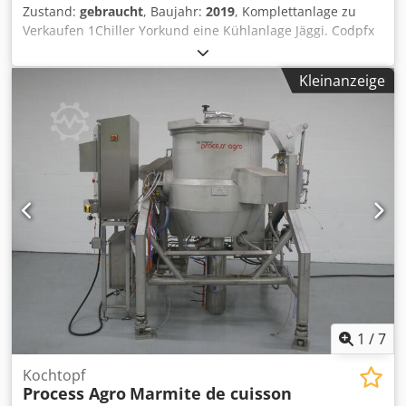
Zustand:
gebraucht
, Baujahr:
2019
, Komplettanlage zu
Verkaufen 1Chiller Yorkund eine Kühlanlage Jäggi. Codpfx
Akev Npgmocorf
Kleinanzeige
1
/
7
Kochtopf
Process Agro
Marmite de cuisson