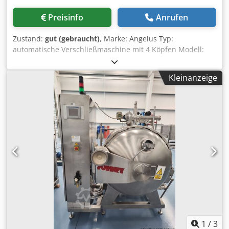
Preisinfo
Anrufen
Zustand:
gut (gebraucht)
, Marke: Angelus Typ:
automatische Verschließmaschine mit 4 Köpfen Modell:
40P Kapazität: bis zu 12.000 Dosen pro Stunde, abhängig
von Dosengröße, Produkt und Bedingungen Bereich:
Kleinanzeige
Dosendurchmesser ø 52,5 - ø 99 mm (mit Hilfe von
Formatsätzen) Dosenhöhe bis zu 110 mm Gestell: Stahl,
lackiert in RAL9006 Abmessungen: L x B x H = 2.500 x 1.400
x 2.200 mm Gewicht: 2.500 kg Credpfx Aof Rtffjkcsf
Stromanschluss: 380 Volt - 50 Hz - 4 kW Merkmale:
geradlinige Zuführung ohne Schutzeinhausung
Werkzeugbestückung: Maschine ausgestattet für eine Dose
Ø 99 mm so wie sie ist oder nach Kundenspezifikation
1
/
3