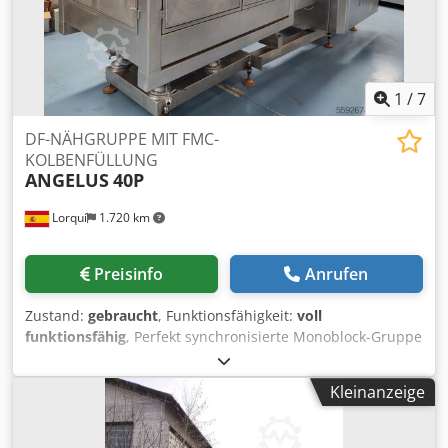
1
/
7
DF-NÄHGRUPPE MIT FMC-
KOLBENFÜLLUNG
ANGELUS
40P
Lorquí
1.720 km
Preisinfo
Anrufen
Zustand:
gebraucht
, Funktionsfähigkeit:
voll
funktionsfähig
, Perfekt synchronisierte Monoblock-Gruppe
von volumetrischen Kolbendosierern – Verschließern für
Dosen mit einem Durchmesser von bis zu 108 mm. Hohe
Kleinanzeige
Dosiergenauigkeit. Credpfx Akewn Dl Hscef * Die
Produktion kann je nach Format und zu versiegelndem
Produkt variieren. Dosenhöhe max./min.: 178/38 mm.