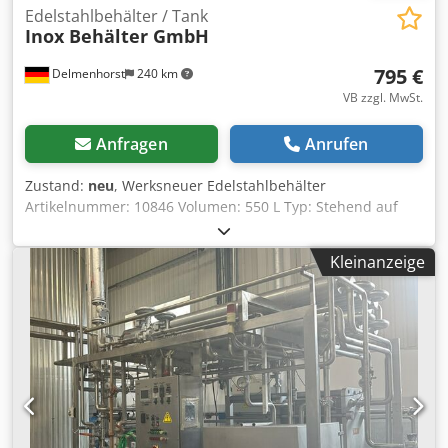
Edelstahlbehälter / Tank
Inox Behälter GmbH
795 €
Delmenhorst
240 km
VB zzgl. MwSt.
Anfragen
Anrufen
Zustand:
neu
, Werksneuer Edelstahlbehälter
Artikelnummer: 10846 Volumen: 550 L Typ: Stehend auf
Kunststoffpalette Material (medienberührt): Edelstahl V2A /
AISI 304 Zahl der Fixierungen: Kunststoffpalette Crsdpfx
Kleinanzeige
Asv Dunfokcsf Boden: Klöpperboden Max. Betriebsdruck:
Atmosphärisch Abmessung Behälter: Innendurchmesser:
815mm Außendurchmesser: 890mm Gesamthöhe:
1330mm Zylindrischehöhe: 1070mm Gesamtbreite: 890mm
Materialien: Innen: 14301 / AISI 304 Außenteile: 14301 /
AISI 304 Einrichtungen: Typenschild: nein Auslauf
Durchmesser:50mm Abstand Abfluss zu Boden: 160mm