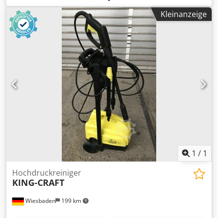
459933 Baujahr: 2013 Leistung: 3,50 // 18 m3/h Drehzahl:
Kleinanzeige
91/288 min1/rpm Druck: 16 // 0,10 bar Sie suchen eine
bestimmte Pumpe ? Wir haben weitere gebrauchte
Pumpen am Lager - bitte fragen Sie uns an.
1
/
1
Hochdruckreiniger
KING-CRAFT
Wiesbaden
199 km