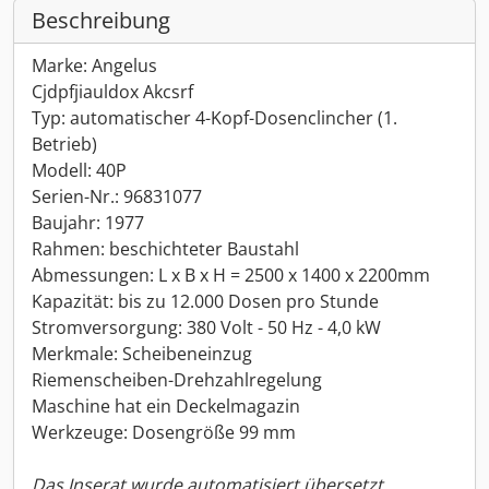
Beschreibung
Marke: Angelus
Cjdpfjiauldox Akcsrf
Typ: automatischer 4-Kopf-Dosenclincher (1.
Betrieb)
Modell: 40P
Serien-Nr.: 96831077
Baujahr: 1977
Rahmen: beschichteter Baustahl
Abmessungen: L x B x H = 2500 x 1400 x 2200mm
Kapazität: bis zu 12.000 Dosen pro Stunde
Stromversorgung: 380 Volt - 50 Hz - 4,0 kW
Merkmale: Scheibeneinzug
Riemenscheiben-Drehzahlregelung
Maschine hat ein Deckelmagazin
Werkzeuge: Dosengröße 99 mm
Das Inserat wurde automatisiert übersetzt.