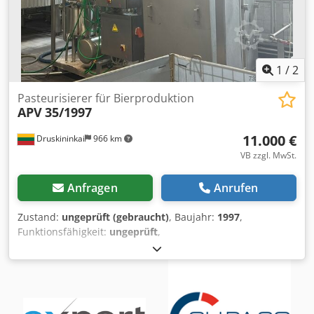
1
/
2
Pasteurisierer für Bierproduktion
APV
35/1997
11.000 €
Druskininkai
966 km
VB zzgl. MwSt.
Anfragen
Anrufen
Zustand:
ungeprüft (gebraucht)
, Baujahr:
1997
,
Funktionsfähigkeit:
ungeprüft
,
Maschinen-/Fahrzeugnummer:
35/1997
, Bierpasteurisator
- Wärmetauscher Hersteller: APV Typ / Baujahr: 35 / 1997
Leistung: 8000 kg/h Betriebsdruck: 16 bar Max.
Betriebstemperatur: 95 °C Cjdequuxujpfx Akcorf