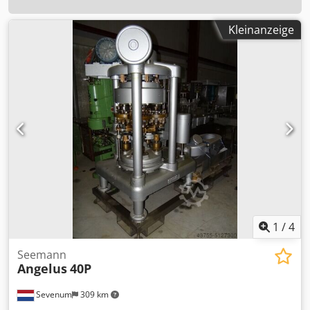
Kleinanzeige
1
/
4
Seemann
Angelus
40P
Sevenum
309 km