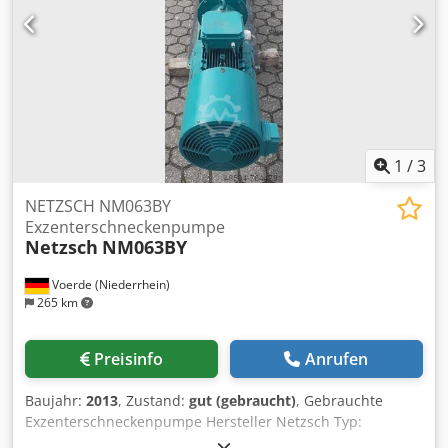
1
/
3
NETZSCH NM063BY
Exzenterschneckenpumpe
Netzsch
NM063BY
Voerde (Niederrhein)
265 km
Preisinfo
Anrufen
Baujahr:
2013
, Zustand:
gut (gebraucht)
, Gebrauchte
Exzenterschneckenpumpe Hersteller Netzsch Typ:
NM063BY04S18B Crjdsillx Dspfx Akcof Maschinen-Nr: