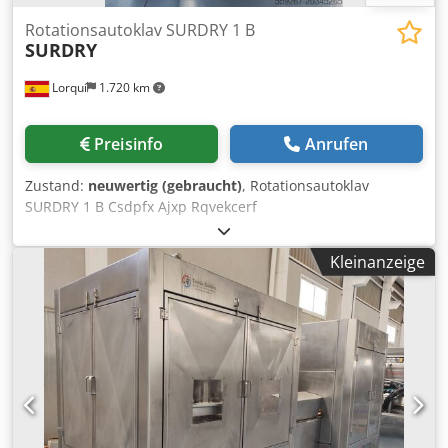
Rotationsautoklav SURDRY 1 B
SURDRY
Lorquí
1.720 km
Preisinfo
Anrufen
Zustand:
neuwertig (gebraucht)
, Rotationsautoklav
SURDRY 1 B Csdpfx Ajxp Rqvekcerf
Kleinanzeige